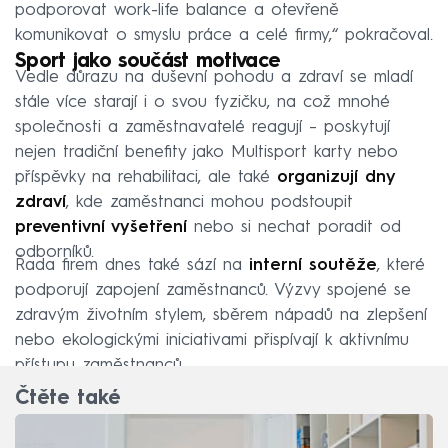
podporovat work-life balance a otevřeně
komunikovat o smyslu práce a celé firmy,“ pokračoval.
Sport jako součást motivace
Vedle důrazu na duševní pohodu a zdraví se mladí
stále více starají i o svou fyzičku, na což mnohé
společnosti a zaměstnavatelé reagují – poskytují
nejen tradiční benefity jako Multisport karty nebo
příspěvky na rehabilitaci, ale také
organizují dny
zdraví
, kde zaměstnanci mohou podstoupit
preventivní vyšetření
nebo si nechat poradit od
odborníků.
Řada firem dnes také sází na
interní soutěže
, které
podporují zapojení zaměstnanců. Výzvy spojené se
zdravým životním stylem, sběrem nápadů na zlepšení
nebo ekologickými iniciativami přispívají k aktivnímu
přístupu zaměstnanců.
Čtěte také