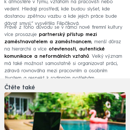
k atmosféře v týmu, vztahům na pracovišti nebo
vedení. Hledají prostředí, kde budou slyšet, kde
dostanou zpětnou vazbu a kde jejich práce bude
dávat smysl,“ vysvětlila Filipčíková.
Právě z toho důvodu se v rámci nové firemní kultury
více prosazuje
partnerský přístup mezi
zaměstnavatelem a zaměstnancem
, menší důraz
na hierarchii a více
otevřenosti, autentické
komunikace a neformálních vztahů
. Velký význam
má také možnost samostatně si organizovat práci,
zdravá rovnováha mezi pracovním a osobním
životem a respekt k rodinným potřebám.
Čtěte také