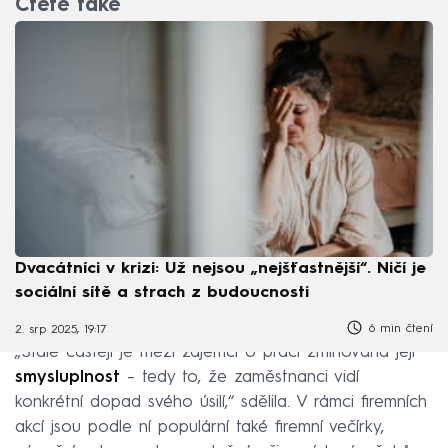
Čtěte také
Dvacátníci v krizi: Už nejsou „nejšťastnější“. Ničí je
sociální sítě a strach z budoucnosti
6 min čtení
2. srp 2025, 19:17
„Stále častěji je mezi zájemci o práci zmiňována její
smysluplnost
– tedy to, že zaměstnanci vidí
konkrétní dopad svého úsilí,“ sdělila. V rámci firemních
akcí jsou podle ní populární také firemní večírky,