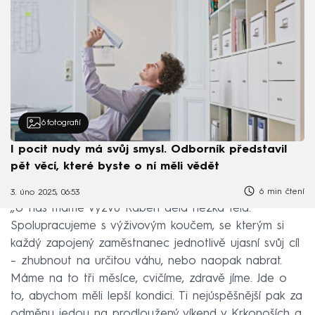
6
fotografií
I pocit nudy má svůj smysl. Odborník představil
pět věcí, které byste o ní měli vědět
6 min čtení
3. úno 2025, 06:53
„U nás máme výzvu Raben dělá hezká těla.
Spolupracujeme s výživovým koučem, se kterým si
každý zapojený zaměstnanec jednotlivě ujasní svůj cíl
– zhubnout na určitou váhu, nebo naopak nabrat.
Máme na to tři měsíce, cvičíme, zdravě jíme. Jde o
to, abychom měli lepší kondici. Ti nejúspěšnější pak za
odměnu jedou na prodloužený víkend v Krkonoších a