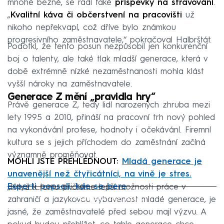
mnohé běžné, se řadí také
příspěvky na stravování
.
„
Kvalitní káva či občerstvení na pracovišti
už
nikoho nepřekvapí, což dříve bylo známkou
progresivního zaměstnavatele,“ pokračoval Halbrštát.
Podotkl, že tento posun nezpůsobil jen konkurenční
boj o talenty, ale také tlak mladší generace, která v
době extrémně nízké nezaměstnanosti mohla klást
vyšší nároky na zaměstnavatele.
Generace Z mění „pravidla hry“
Právě generace Z, tedy lidí narozených zhruba mezi
lety 1995 a 2010, přináší na pracovní trh nový pohled
na vykonávání profese, hodnoty i očekávání. Firemní
kultura se s jejich příchodem do zaměstnání začíná
významně proměňovat.
MOHLI JSTE PŘEHLÉDNOUT:
Mladá generace je
unavenější než čtyřicátníci, na vině je stres.
Experti popsali, kde se bere
„Když k tomu přičteme lepší možnosti práce v
Failed to fetch
zahraničí a jazykovou vybavenost mladé generace, je
jasné, že zaměstnavatelé před sebou mají výzvu. A