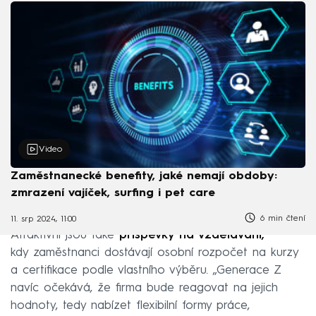
Video
Zaměstnanecké benefity, jaké nemají obdoby:
zmrazení vajíček, surfing i pet care
6 min čtení
11. srp 2024, 11:00
Atraktivní jsou také
příspěvky na vzdělávání,
kdy zaměstnanci dostávají osobní rozpočet na kurzy
a certifikace podle vlastního výběru. „Generace Z
navíc očekává, že firma bude reagovat na jejich
hodnoty, tedy nabízet flexibilní formy práce,