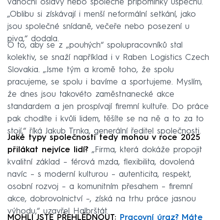
vánoční oslavy nebo společné připomínky úspěchů.
„Oblibu si získávají i menší neformální setkání, jako
jsou společné snídaně, večeře nebo posezení u
piva,“ dodala.
O to, aby se z „pouhých“ spolupracovníků stal
kolektiv, se snaží například i v Raben Logistics Czech
Slovakia. „Jsme tým a kromě toho, že spolu
pracujeme, se spolu i bavíme a sportujeme. Myslím,
že dnes jsou takovéto zaměstnanecké akce
standardem a jen prospívají firemní kultuře. Do práce
pak chodíte i kvůli lidem, těšíte se na ně a to za to
stojí,“ říká Jakub Trnka, generální ředitel společnosti.
Jaké typy společnosti tedy mohou v roce 2025
přilákat nejvíce lidí?
„Firma, která dokáže propojit
kvalitní základ – férová mzda, flexibilita, dovolená
navíc – s moderní kulturou – autenticita, respekt,
osobní rozvoj – a komunitním přesahem – firemní
akce, dobrovolnictví –, získá na trhu práce jasnou
výhodu,“ uzavřel Halbrštát.
MOHLI JSTE PŘEHLÉDNOUT:
Pracovní úraz? Máte