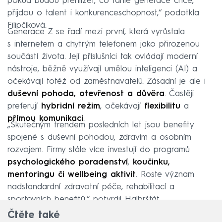
pokud budou přehlížet, co tahle generace chce,
přijdou o talent i konkurenceschopnost,“ podotkla
Filipčíková.
Generace Z se řadí mezi první, která vyrůstala
s internetem a chytrým telefonem jako přirozenou
součástí života. Její příslušníci tak ovládají moderní
nástroje, běžně využívají umělou inteligenci (AI) a
očekávají totéž od zaměstnavatelů. Zásadní je ale i
duševní pohoda, otevřenost a důvěra
. Častěji
preferují
hybridní režim
, očekávají
flexibilitu
a
přímou komunikaci
.
„Skutečným trendem posledních let jsou benefity
spojené s duševní pohodou, zdravím a osobním
rozvojem. Firmy stále více investují do programů
psychologického poradenství
,
koučinku,
mentoringu či wellbeing aktivit
. Roste význam
nadstandardní zdravotní péče, rehabilitací a
sportovních benefitů,“ potvrdil Halbrštát.
Čtěte také