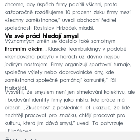
chceme, aby úspěch firmy pocítili všichni, proto
každoročně rozdělujeme 10 procent zisku firmy mezi
všechny zaměstnance,“ uvedl obchodní ředitel
společnosti Rostislav Hrbáček mladší.
Ve své práci hledají smysl
Významných změn se dostalo také samotným
firemním akcím
. „Klasické teambuildingy v podobě
víkendového pobytu v horách už dávno nejsou
jediným nástrojem. Firmy organizují sportovní turnaje,
společné výlety nebo dobrovolnické dny, kde
zaměstnanci společně pomáhají komunitě,“ líčil
Halbrštát.
Vysvětlil, že smyslem není jen stmelování kolektivu, ale
i budování identity firmy jako místa, kde práce má
přesah. „Zkušenost z posledních let ukazuje, že lidé
nechtějí pracovat pro značku, chtějí pracovat pro
kulturu, která jim dává smysl,“ uvedl. To potvrzuje
i Filipčíková.