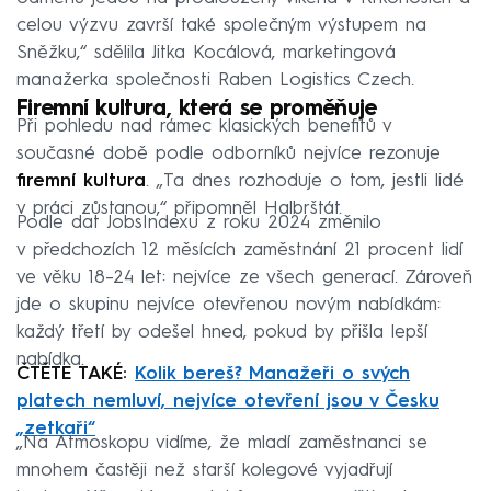
celou výzvu završí také společným výstupem na
Sněžku,“ sdělila Jitka Kocálová, marketingová
manažerka společnosti Raben Logistics Czech.
Firemní kultura, která se proměňuje
Při pohledu nad rámec klasických benefitů v
současné době podle odborníků nejvíce rezonuje
firemní kultura
. „Ta dnes rozhoduje o tom, jestli lidé
v práci zůstanou,“ připomněl Halbrštát.
Podle dat JobsIndexu z roku 2024 změnilo
v předchozích 12 měsících zaměstnání 21 procent lidí
ve věku 18–24 let: nejvíce ze všech generací. Zároveň
jde o skupinu nejvíce otevřenou novým nabídkám:
každý třetí by odešel hned, pokud by přišla lepší
nabídka.
ČTĚTE TAKÉ:
Kolik bereš? Manažeři o svých
platech nemluví, nejvíce otevření jsou v Česku
„zetkaři“
„Na Atmoskopu vidíme, že mladí zaměstnanci se
mnohem častěji než starší kolegové vyjadřují