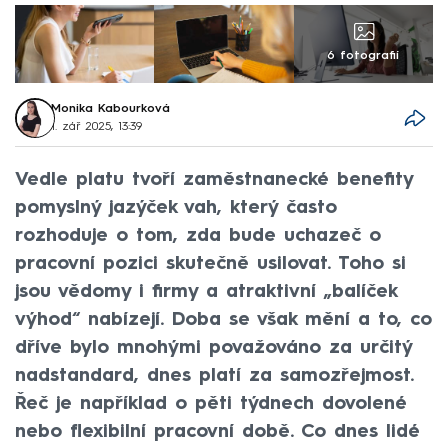
6 fotografií
Monika Kabourková
1. zář 2025, 13:39
Vedle platu tvoří zaměstnanecké benefity
pomyslný jazýček vah, který často
rozhoduje o tom, zda bude uchazeč o
pracovní pozici skutečně usilovat. Toho si
jsou vědomy i firmy a atraktivní „balíček
výhod“ nabízejí. Doba se však mění a to, co
dříve bylo mnohými považováno za určitý
nadstandard, dnes platí za samozřejmost.
Řeč je například o pěti týdnech dovolené
nebo flexibilní pracovní době. Co dnes lidé