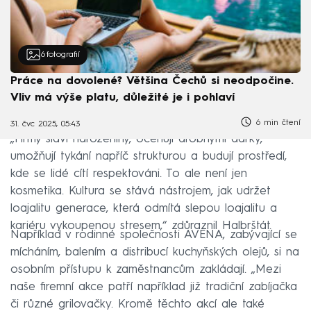
6
fotografií
Práce na dovolené? Většina Čechů si neodpočine.
Vliv má výše platu, důležité je i pohlaví
6 min čtení
31. čvc 2025, 05:43
„Firmy slaví narozeniny, oceňují drobnými dárky,
umožňují tykání napříč strukturou a budují prostředí,
kde se lidé cítí respektováni. To ale není jen
kosmetika. Kultura se stává nástrojem, jak udržet
loajalitu generace, která odmítá slepou loajalitu a
kariéru vykoupenou stresem,“ zdůraznil Halbrštát.
Například v rodinné společnosti AVENA, zabývající se
mícháním, balením a distribucí kuchyňských olejů, si na
osobním přístupu k zaměstnancům zakládají. „Mezi
naše firemní akce patří například již tradiční zabíjačka
či různé grilovačky. Kromě těchto akcí ale také