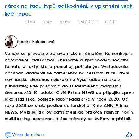
nárok na řadu typů odškodnění, v uplatnění však
lidé tápou
Failed to fetch
zdraví
práce
pohyb
zaměstnání
mládí
Monika Kabourková
Věnuje se převážně zdravotnickým tématům. Komunikuje s
dárcovskou platformou Znesnáze a zpracovává sociální
témata a texty, které pomáhají potřebným. Vystudovala
obchodní akademii se zaměřením na cestovní ruch. První
novinářské zkušenosti získala na Vyšší odborné škole
publicistiky, kde přispívala do studentského magazínu
Generace20. K redakci CNN Prima NEWS se připojila zprvu
jako stážistka, posléze jako redaktorka v roce 2020. Od
roku 2025 se stala posilou editorského týmu CNN Prima
NEWS. Mezi její záliby patří čtení do brzkých ranních hodin,
multitasking, cestování a čas trávený se zvířaty a přáteli.
Vstup do diskuze