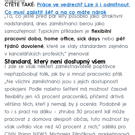
Halbrštát.
ČTĚTE TAKÉ:
Práce ve vedrech? Lze ji i odmítnout.
Co musí zajistit šéf a na co máte nárok
„To, co ještě před pár lety působilo jako atraktivní
nadstandard, dnes zaměstnanci berou jako
samozřejmost. Typickým příkladem je
flexibilní
pracovní doba, home office, sick days
nebo
pět
týdnů dovolené
, které se staly standardem zejména
v kancelářských profesích,“ jmenoval.
Standard, který není dostupný všem
I zde se však někteří zaměstnavatelé poptávce
nepřizpůsobují tolik, jak by si mnozí pracovníci přáli.
„Ne všichni zaměstnanci jsou s jejich dostupností
spokojeni. Podle našeho šetření má možnost časové
flexibility jen 45 procent pracovníků, přičemž drtivá
většina těch, kteří ji nemají, by ji ocenila. Podobně je
to i s prací na dálku – zhruba 30 procent lidí může
pracovat z domova alespoň občas, tuto možnost by
však uvítalo více než 40 procent z nich,“ sdělila pro
CNN Prima NEWS Michaela Filipčíková, marketingová