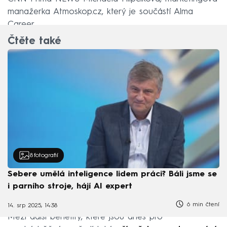
manažerka Atmoskop.cz, který je součástí Alma
Career.
Čtěte také
8
fotografií
Sebere umělá inteligence lidem práci? Báli jsme se
i parního stroje, hájí AI expert
6 min čtení
14. srp 2025, 14:38
Mezi další benefity, které jsou dnes pro