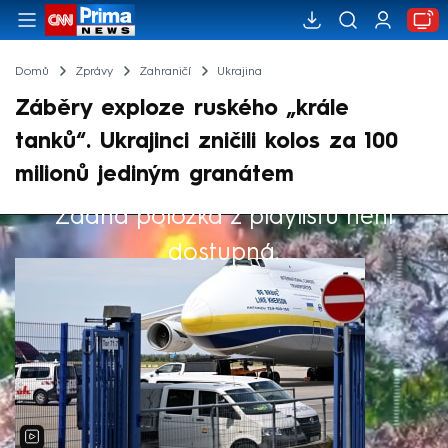
Domů
Zprávy
Zahraničí
Ukrajina
Záběry exploze ruského „krále
tanků“. Ukrajinci zničili kolos za 100
milionů jediným granátem
Žádná položka z playlistu není
Výběr redakce
dostupná.