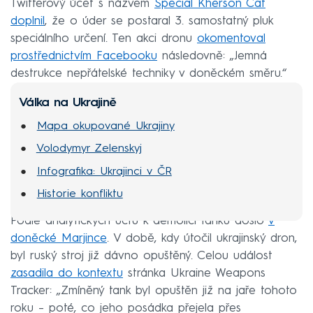
Twitterový účet s názvem
Special Kherson Cat
doplnil
, že o úder se postaral 3. samostatný pluk
speciálního určení. Ten akci dronu
okomentoval
prostřednictvím Facebooku
následovně: „Jemná
destrukce nepřátelské techniky v doněckém směru.“
Válka na Ukrajině
Mapa okupované Ukrajiny
Volodymyr Zelenskyj
Infografika: Ukrajinci v ČR
Historie konfliktu
Podle analytických účtů k demolici tanku došlo
v
doněcké Marjince
. V době, kdy útočil ukrajinský dron,
byl ruský stroj již dávno opuštěný. Celou událost
zasadila do kontextu
stránka Ukraine Weapons
Tracker: „Zmíněný tank byl opuštěn již na jaře tohoto
roku – poté, co jeho posádka přejela přes