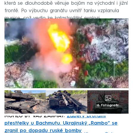
která se dlouhodobě věnuje bojům na východní i jižní
frontě. Po výbuchu granátu uvnitř tanku vzplanula
munice, což vedlo ke katastrofální explozi.
6 fotografií
MOHLO BY VÁS ZAJÍMAT:
Záběry brutální
přestřelky u Bachmutu. Ukrajinský „Rambo“ se
zranil po dopadu ruské bomby