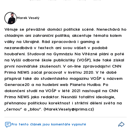
Marek Veselý
Věnuje se převážně domácí politické scéně. Nenechává ho
chladným ani zahraniční politika, akcentuje témata kolem
války na Ukrajině. Rád zpracovává i gaming a
nezanedbává v textech ani svou vášeň v podobě
houbaření. Studoval na Gymnáziu Na Vítězné pláni a poté
na Vyšší odborné škole publicistiky (VOŠP), kde také získal
první novinářské zkušenosti. V on-line zpravodajství CNN
Prima NEWS začal pracovat v květnu 2020. V té době
přispíval také do studentského magazínu VOŠP s názvem
Generace20 a na hudební web Planeta Hudba. Po
dokončení studií na VOŠP v létě 2021 nastoupil na CNN
Prima NEWS jako redaktor. Nesnáší totalitní ideologie,
přehnanou politickou korektnost i striktní dělení světa na
„černou“ a „bílou“. (Marek.Vesely@iprima.cz)
Pro tento článek jsou komentáře vypnuté