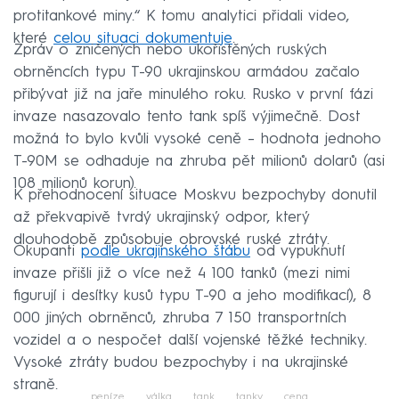
protitankové miny.“ K tomu analytici přidali video,
které
celou situaci dokumentuje
.
Zpráv o zničených nebo ukořistěných ruských
obrněncích typu T-90 ukrajinskou armádou začalo
přibývat již na jaře minulého roku. Rusko v první fázi
invaze nasazovalo tento tank spíš výjimečně. Dost
možná to bylo kvůli vysoké ceně – hodnota jednoho
T-90M se odhaduje na zhruba pět milionů dolarů (asi
108 milionů korun).
K přehodnocení situace Moskvu bezpochyby donutil
až překvapivě tvrdý ukrajinský odpor, který
dlouhodobě způsobuje obrovské ruské ztráty.
Okupanti
podle ukrajinského štábu
od vypuknutí
invaze přišli již o více než 4 100 tanků (mezi nimi
figurují i desítky kusů typu T-90 a jeho modifikací), 8
000 jiných obrněnců, zhruba 7 150 transportních
vozidel a o nespočet další vojenské těžké techniky.
Vysoké ztráty budou bezpochyby i na ukrajinské
straně.
peníze
válka
tank
tanky
cena