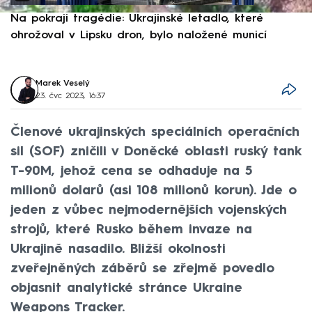
Na pokraji tragédie: Ukrajinské letadlo, které
P
ohrožoval v Lipsku dron, bylo naložené municí
e
Marek Veselý
23. čvc 2023, 16:37
Členové ukrajinských speciálních operačních
sil (SOF) zničili v Doněcké oblasti ruský tank
T-90M, jehož cena se odhaduje na 5
milionů dolarů (asi 108 milionů korun). Jde o
jeden z vůbec nejmodernějších vojenských
strojů, které Rusko během invaze na
Ukrajině nasadilo. Bližší okolnosti
zveřejněných záběrů se zřejmě povedlo
objasnit analytické stránce Ukraine
Weapons Tracker.