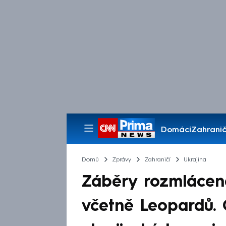
Domácí
Zahranič
Pořady
Domů
Zprávy
Zahraničí
Ukrajina
Záběry rozmlácen
včetně Leopardů. O