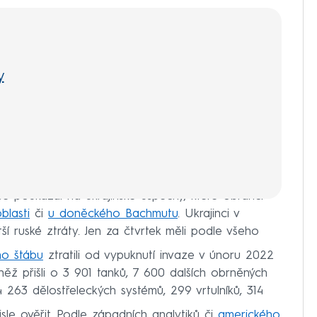
y
ase poukázal na ukrajinské úspěchy, které obránci
blasti
či
u doněckého Bachmutu
. Ukrajinci v
ší ruské ztráty. Jen za čtvrtek měli podle všeho
ho štábu
ztratili od vypuknutí invaze v únoru 2022
něž přišli o 3 901 tanků, 7 600 dalších obrněných
 4 263 dělostřeleckých systémů, 299 vrtulníků, 314
.
sle ověřit. Podle západních analytiků či
amerického