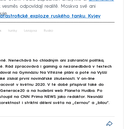
 vesměs odpovídají realitě. Moskva své ani
uje.
atastrofické exploze ruského tanku. Kyjev
iled to fetch
k
tanky
Ukrajina
Rusko
ně. Nenechává ho chladným ani zahraniční politika,
ině. Rád zpracovává i gaming a nezanedbává v textech
doval na Gymnáziu Na Vítězné pláni a poté na Vyšší
ké získal první novinářské zkušenosti. V on-line
covat v květnu 2020. V té době přispíval také do
Generace20 a na hudební web Planeta Hudba. Po
astoupil na CNN Prima NEWS jako redaktor. Nesnáší
korektnost i striktní dělení světa na „černou“ a „bílou“.