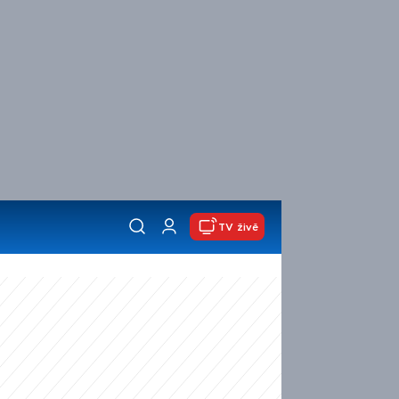
TV živě