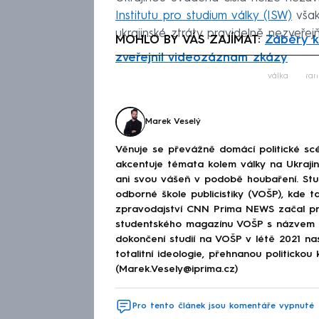
Institutu pro studium války (ISW)
však
ukrajinské ztráty pravidelně nezveřejň
MOHLO BY VÁS ZAJÍMAT:
Záběry k
zveřejnil videozáznam zkázy
Fa
válka
tan
Marek Veselý
Věnuje se převážně domácí politické scé
akcentuje témata kolem války na Ukraj
ani svou vášeň v podobě houbaření. Stu
odborné škole publicistiky (VOŠP), kde ta
zpravodajství CNN Prima NEWS začal pra
studentského magazínu VOŠP s názvem 
dokončení studií na VOŠP v létě 2021 n
totalitní ideologie, přehnanou politickou 
(Marek.Vesely@iprima.cz)
Pro tento článek jsou komentáře vypnuté