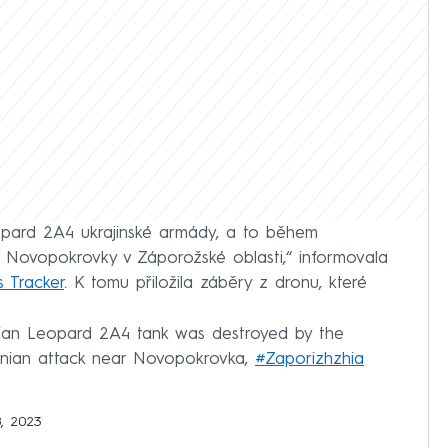
opard 2A4 ukrajinské armády, a to během
 Novopokrovky v Záporožské oblasti,“ informovala
 Tracker
. K tomu přiložila záběry z dronu, které
ainian Leopard 2A4 tank was destroyed by the
ainian attack near Novopokrovka,
#Zaporizhzhia
8, 2023