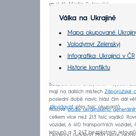
analytik Martin Svárovský.
Válka na Ukrajině
Mapa okupované Ukrajin
Volodymyr Zelenskyj
Infografika: Ukrajinci v ČR
Historie konfliktu
Bezpečnostní analytik Jiří Vojáček z
mají na dalších místech
Záporožské o
poslední době navíc hlásí čím dál vět
zlikvidovat
přes tisíc okupantů.
Rusové
podle ukrajinského generální
celkem více než 213 tisíc vojáků. Rov
vozidel, 6 410 transportních vozidel,
letounů a 3 247 bezpilotních letounů
Ukrajinou uváděná čísla nelze nezávi