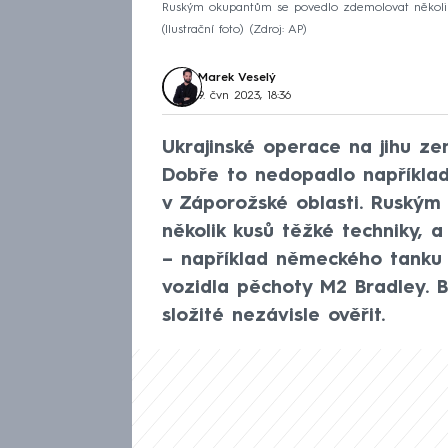
Ruským okupantům se povedlo zdemolovat několik 
(Ilustrační foto)
Zdroj: AP
Marek Veselý
9. čvn 2023, 18:36
Ukrajinské operace na jihu ze
Dobře to nedopadlo například
v Záporožské oblasti. Ruský
několik kusů těžké techniky, 
– například německého tanku
vozidla pěchoty M2 Bradley. B
složité nezávisle ověřit.