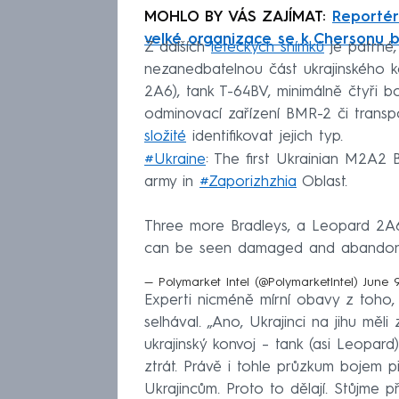
MOHLO BY VÁS ZAJÍMAT:
Reportér 
velké organizace se k Chersonu b
Z dalších
leteckých snímků
je patrné
nezanedbatelnou část ukrajinského 
2A6), tank T-64BV, minimálně čtyři 
odminovací zařízení BMR-2 či transp
složité
identifikovat jejich typ.
#Ukraine
: The first Ukrainian M2A2
army in
#Zaporizhzhia
Oblast.
Three more Bradleys, a Leopard 2A
can be seen damaged and abando
— Polymarket Intel (@PolymarketIntel)
June 
Experti nicméně mírní obavy z toho, 
selhával. „Ano, Ukrajinci na jihu měli
ukrajinský konvoj – tank (asi Leopar
ztrát. Právě i tohle průzkum bojem p
Ukrajincům. Proto to dělají. Stůjme př