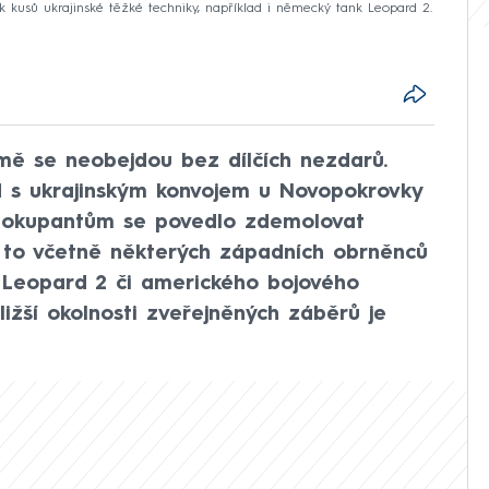
kusů ukrajinské těžké techniky, například i německý tank Leopard 2.
mě se neobejdou bez dílčích nezdarů.
 s ukrajinským konvojem u Novopokrovky
m okupantům se povedlo zdemolovat
a to včetně některých západních obrněnců
 Leopard 2 či amerického bojového
ližší okolnosti zveřejněných záběrů je