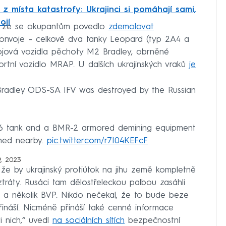
z místa katastrofy: Ukrajinci si pomáhají sami,
ojí
, že se okupantům povedlo
zdemolovat
konvoje – celkově dva tanky Leopard (typ 2A4 a
bojová vozidla pěchoty M2 Bradley, obrněné
ortní vozidlo MRAP. U dalších ukrajinských vraků
je
 Bradley ODS-SA IFV was destroyed by the Russian
6 tank and a BMR-2 armored demining equipment
ned nearby.
pic.twitter.com/r7I04KEFcF
9, 2023
že by ukrajinský protiútok na jihu země kompletně
 ztráty. Rusáci tam dělostřeleckou palbou zasáhli
d) a několik BVP. Nikdo nečekal, že to bude beze
řináší. Nicméně přináší také cenné informace
i nich,“ uvedl
na sociálních sítích
bezpečnostní