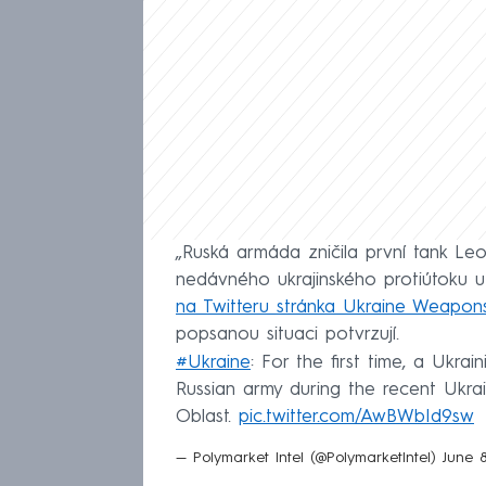
„Ruská armáda zničila první tank Le
nedávného ukrajinského protiútoku u
na Twitteru stránka Ukraine Weapons
popsanou situaci potvrzují.
#Ukraine
: For the first time, a Ukr
Russian army during the recent Ukr
Oblast.
pic.twitter.com/AwBWbId9sw
— Polymarket Intel (@PolymarketIntel)
June 