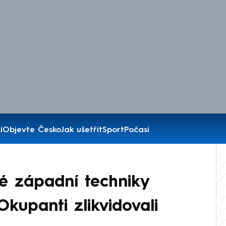
í
Objevte Česko
Jak ušetřit
Sport
Počasí
é západní techniky
kupanti zlikvidovali