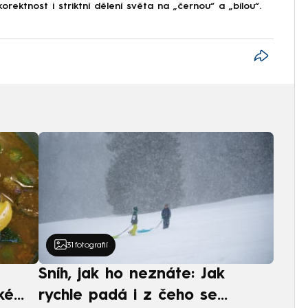
korektnost i striktní dělení světa na „černou“ a „bílou“.
31
fotografií
Sníh, jak ho neznáte: Jak
ké
rychle padá i z čeho se