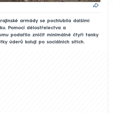
ajinské armády se pochlubila dalšími
ku. Pomocí dělostřelectva a
zjumu podařilo zničit minimálně čtyři tanky
ky úderů kolují po sociálních sítích.