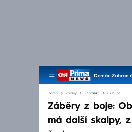
Domácí
Zahranič
Pořady
Domů
Zprávy
Zahraničí
Ukrajina
Záběry z boje: O
má další skalpy, z