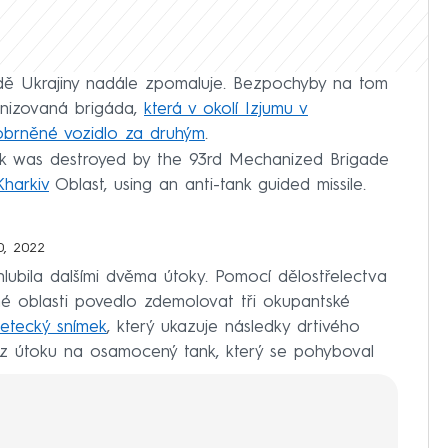
dě Ukrajiny nadále zpomaluje. Bezpochyby na tom
hanizovaná brigáda,
která v okolí Izjumu v
 obrněné vozidlo za druhým
.
nk was destroyed by the 93rd Mechanized Brigade
harkiv
Oblast, using an anti-tank guided missile.
0, 2022
ubila dalšími dvěma útoky. Pomocí dělostřelectva
ěné oblasti povedlo zdemolovat tři okupantské
letecký snímek
, který ukazuje následky drtivého
z útoku na osamocený tank, který se pohyboval