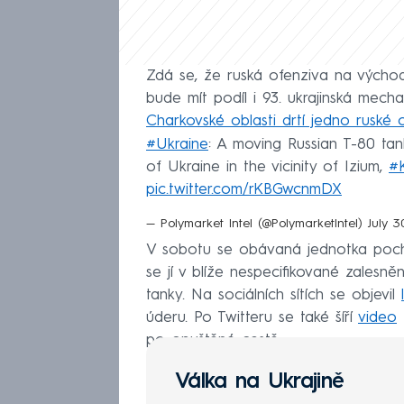
Zdá se, že ruská ofenziva na výcho
bude mít podíl i 93. ukrajinská mec
Charkovské oblasti drtí jedno ruské
#Ukraine
: A moving Russian T-80 ta
of Ukraine in the vicinity of Izium,
#K
pic.twitter.com/rKBGwcnmDX
— Polymarket Intel (@PolymarketIntel)
July 3
V sobotu se obávaná jednotka pochl
se jí v blíže nespecifikované zalesn
tanky. Na sociálních sítích se objevil
úderu. Po Twitteru se také šíří
video
po opuštěné cestě.
Válka na Ukrajině