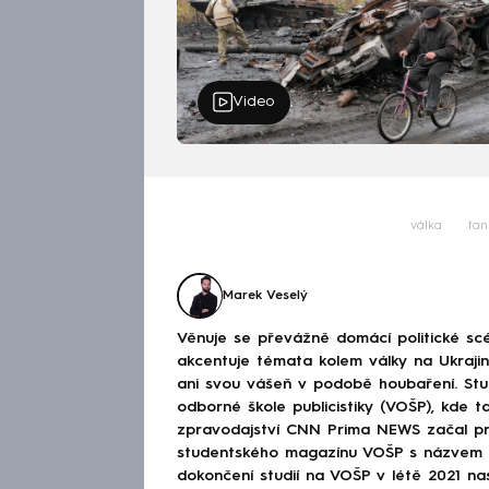
Video
válka
tan
Marek Veselý
Věnuje se převážně domácí politické scé
akcentuje témata kolem války na Ukraj
ani svou vášeň v podobě houbaření. Stu
odborné škole publicistiky (VOŠP), kde ta
zpravodajství CNN Prima NEWS začal pra
studentského magazínu VOŠP s názvem 
dokončení studií na VOŠP v létě 2021 n