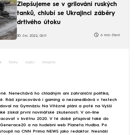
Zlepšujeme se v grilování ruských
tanků, chlubí se Ukrajinci záběry
drtivého útoku
6 min čtení
30. čvc 2022, 06:11
k
tanky
vojáci
Ukrajina
ně. Nenechává ho chladným ani zahraniční politika,
ině. Rád zpracovává i gaming a nezanedbává v textech
doval na Gymnáziu Na Vítězné pláni a poté na Vyšší
ké získal první novinářské zkušenosti. V on-line
covat v květnu 2020. V té době přispíval také do
Generace20 a na hudební web Planeta Hudba. Po
astoupil na CNN Prima NEWS jako redaktor. Nesnáší