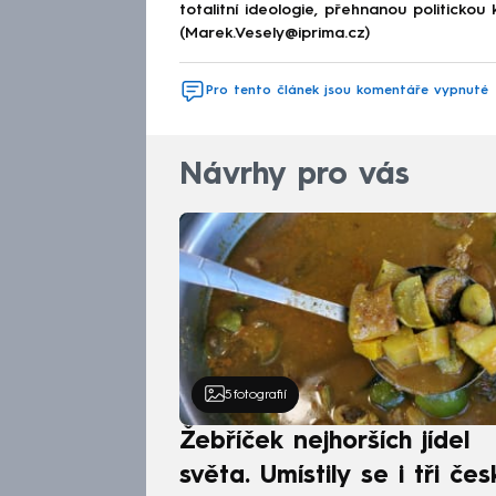
totalitní ideologie, přehnanou politickou 
(Marek.Vesely@iprima.cz)
Pro tento článek jsou komentáře vypnuté
Návrhy pro vás
5
fotografií
Žebříček nejhorších jídel
světa. Umístily se i tři čes