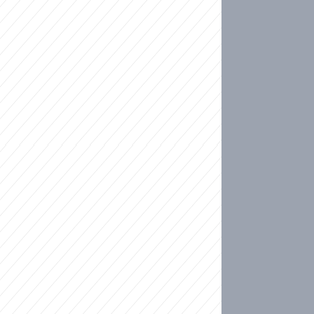
ideo
kat migranty do Česka? Sami by odešli, tvrdí exp
ické sebevraždě