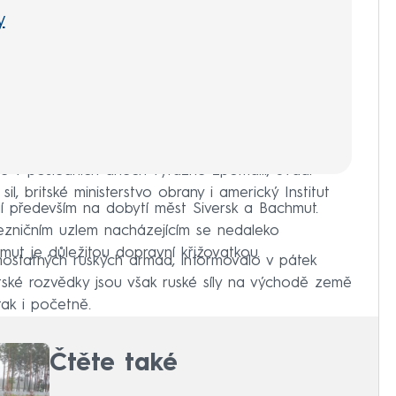
y
 v posledních dnech výrazně zpomalil, uvádí
il, britské ministerstvo obrany i americký Institut
í především na dobytí měst Siversk a Bachmut.
lezničním uzlem nacházejícím se nedaleko
ut je důležitou dopravní křižovatkou.
statných ruských armád, informovalo v pátek
ritské rozvědky jsou však ruské síly na východě země
tak i početně.
Čtěte také