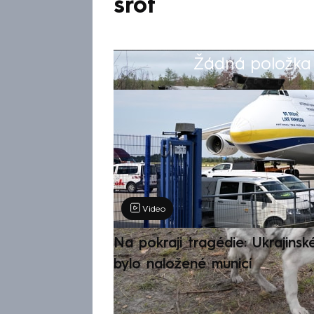
šrot
Žádná položka z
Výběr redakce
Video
Na pokraji tragédie: Ukrajinsk
bylo naložené municí