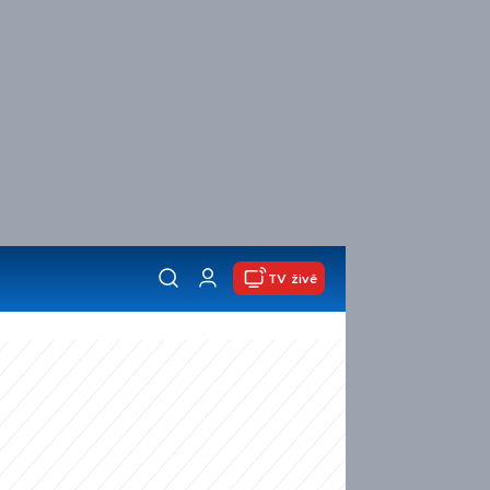
TV živě