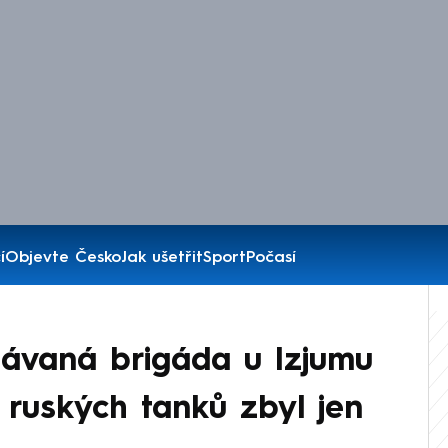
í
Objevte Česko
Jak ušetřit
Sport
Počasí
bávaná brigáda u Izjumu
 ruských tanků zbyl jen