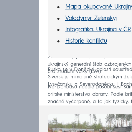
Mapa okupované Ukrajin
Volodymyr Zelenskyj
Infografika: Ukrajinci v ČR
Historie konfliktu
Že se ruský postup na východě země
ukrajinský generální štáb ozbrojených s
Rusko se v Doněcké oblasti soustřed
pro studium války (ISW).
Siversk je mimo jiné strategickým že
Lysyčansku a Severodoněcku. I Bachm
Na Donbasu nadále působí šest samo
britské ministerstvo obrany. Podle b
značně vyčerpané, a to jak fyzicky, 