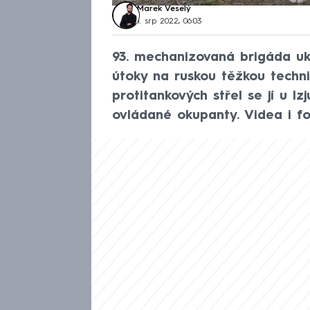
Marek Veselý
1. srp 2022, 06:03
93. mechanizovaná brigáda ukr
útoky na ruskou těžkou techni
protitankových střel se jí u I
ovládané okupanty. Videa i fot