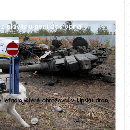
 playlistu není dostupná.
V
é letadlo, které ohrožoval v Lipsku dron,
Přilá
polit