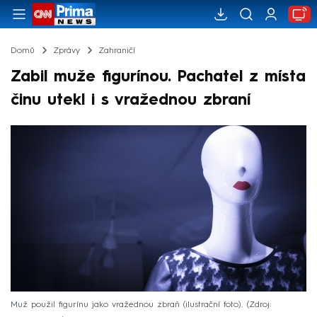
Domů
Zprávy
Zahraničí
Zabil muže figurínou. Pachatel z místa
činu utekl i s vražednou zbraní
Muž použil figurínu jako vražednou zbraň (ilustrační foto).
Zdroj: