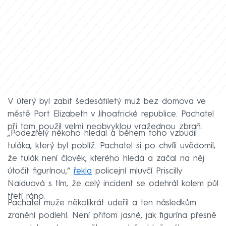
V úterý byl zabit šedesátiletý muž bez domova ve
městě Port Elizabeth v Jihoafrické republice. Pachatel
při tom použil velmi neobvyklou vražednou zbraň.
„Podezřelý někoho hledal a během toho vzbudil
tuláka, který byl poblíž. Pachatel si po chvíli uvědomil,
že tulák není člověk, kterého hledá a začal na něj
útočit figurínou,“
řekla
policejní mluvčí Priscilly
Naiduová s tím, že celý incident se odehrál kolem půl
třetí ráno.
Pachatel muže několikrát udeřil a ten následkům
zranění podlehl. Není přitom jasné, jak figurína přesně