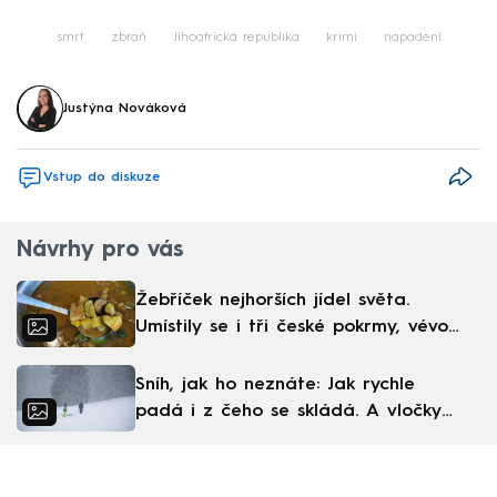
smrt
zbraň
Jihoafrická republika
krimi
napadení
Justýna Nováková
Vstup do diskuze
Návrhy pro vás
Žebříček nejhorších jídel světa.
Umístily se i tři české pokrmy, vévodí
skandinávská kuchyně
Sníh, jak ho neznáte: Jak rychle
padá i z čeho se skládá. A vločky
nejsou bílé