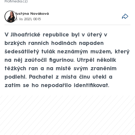
Profimedia.cz
Justýna Nováková
3. lis 2021, 00:15
V Jihoafrické republice byl v úterý v
brzkých ranních hodinách napaden
šedesátiletý tulák neznámým mužem, který
na něj zaútočil figurínou. Utrpěl několik
těžkých ran a na místě svým zraněním
podlehl. Pachatel z místa činu utekl a
zatím se ho nepodařilo identifikovat.