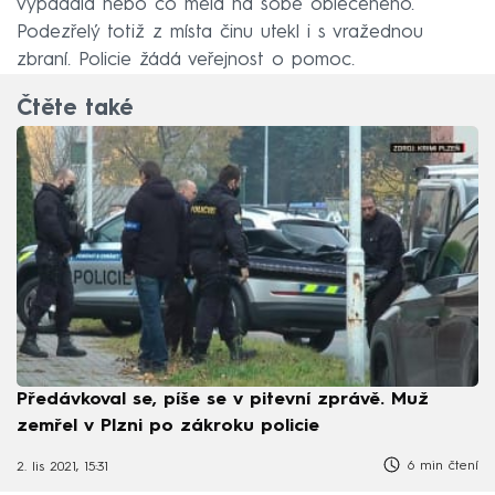
vypadala nebo co měla na sobě oblečeného.
Podezřelý totiž z místa činu utekl i s vražednou
zbraní. Policie žádá veřejnost o pomoc.
Čtěte také
Předávkoval se, píše se v pitevní zprávě. Muž
zemřel v Plzni po zákroku policie
6 min čtení
2. lis 2021, 15:31