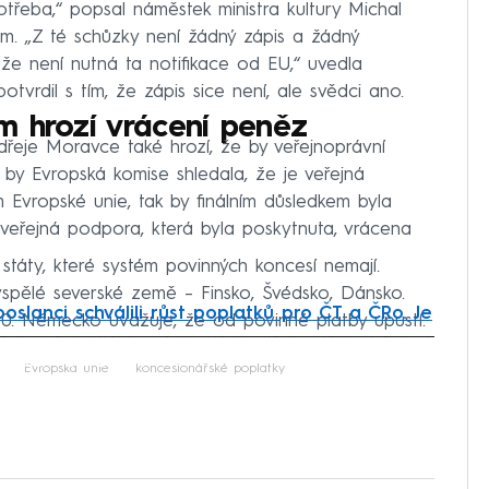
otřeba,“ popsal náměstek ministra kultury Michal
m. „Z té schůzky není žádný zápis a žádný
 že není nutná ta notifikace od EU,“ uvedla
vrdil s tím, že zápis sice není, ale svědci ano.
m hrozí vrácení peněz
řeje Moravce také hrozí, že by veřejnoprávní
 by Evropská komise shledala, že je veřejná
m Evropské unie, tak by finálním důsledkem byla
veřejná podpora, která byla poskytnuta, vrácena
táty, které systém povinných koncesí nemají.
vyspělé severské země – Finsko, Švédsko, Dánsko.
oslanci schválili růst poplatků pro ČT a ČRo. Je
 10. Německo uvažuje, že od povinné platby upustí.
iled to fetch
Evropská unie
koncesionářské poplatky