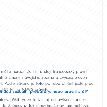
ůže narazit. Za tím si stojí francouzský právní
atné změny stávajícího režimu a zvyšuje úroveň
t. Podle zákona je toto potřeba ohlásit ještě před
o CNN Prima NEWS právník.
endou sexuální predátory, nebo právní stát?
ory, příští týden totiž mají o navýšení koncesí
 do Sněmovny, tak si myslím, že by tam měl ležet