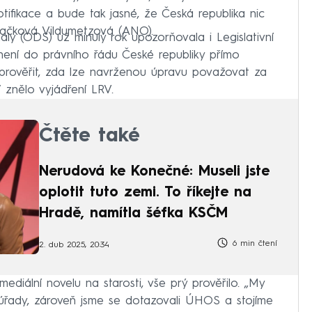
ifikace a bude tak jasné, že Česká republika nic
račková Vildumetzová (ANO).
ly (ODS) už minulý rok upozorňovala i Legislativní
není do právního řádu České republiky přímo
rověřit, zda lze navrženou úpravu považovat za
“ znělo vyjádření LRV.
Čtěte také
Nerudová ke Konečné: Museli jste
oplotit tuto zemi. To říkejte na
Hradě, namítla šéfka KSČM
6 min čtení
2. dub 2025, 20:34
mediální novelu na starosti, vše prý prověřilo. „My
é úřady, zároveň jsme se dotazovali ÚHOS a stojíme