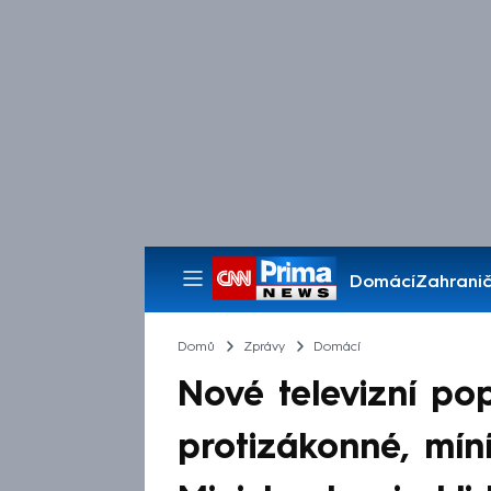
Domácí
Zahranič
Pořady
Domů
Zprávy
Domácí
Nové televizní po
protizákonné, mín