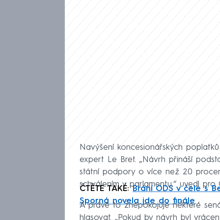
Navýšení koncesionářských poplatků m
expert Le Bret. „Návrh přináší podst
státní podpory o více než 20 procen
schválením v parlamentu,“ uvedl pr
ČTĚTE TAKÉ:
Brání ODS v čele s B
Sporná novela jde do finále
A právě to znepokojuje některé senát
hlasovat. „Pokud by návrh byl vrácen