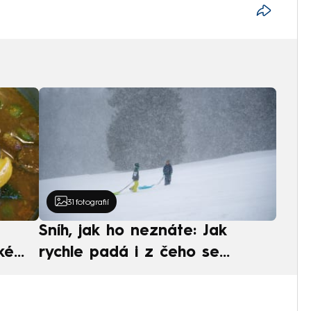
31
fotografií
Sníh, jak ho neznáte: Jak
ké
rychle padá i z čeho se
ská
skládá. A vločky nejsou bílé