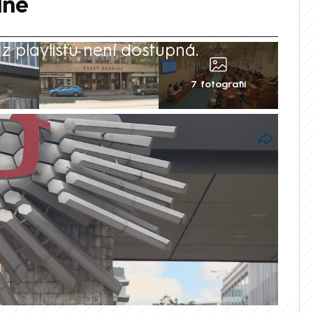
dné
 playlistu není dostupná.
7 fotografií
é poplatky za Českou televizi a Český
í týden rozhodovat Senát, může být v
Upozorňuje na to francouzský právní
v podobném sporu zastupoval nejstarší
horní komoře parlamentu proto ve středu k
 právníci i sami autoři mediální novely.