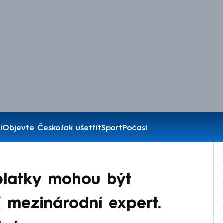
í
Objevte Česko
Jak ušetřit
Sport
Počasí
platky mohou být
í mezinárodní expert.