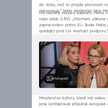
do doby, než to projde procesem not
neporušuje,“ řekla senátorka Jana M
Na některé mezery kabinetu Petra Fia
rada vlády (LRV). „Návrhem zákona 
zapracováno právo EU. Bude třeba p
spadající pod tzv. existující podporu,
8
fotografií
Ministerstvo kultury, které má velkou 
jsme kontaktovali příslušné evropsk