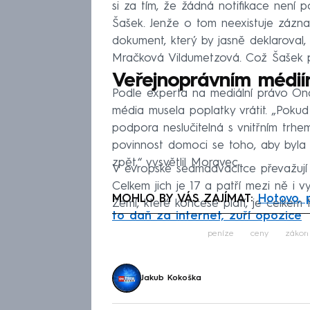
si za tím, že žádná notifikace není p
Šašek. Jenže o tom neexistuje zázna
dokument, který by jasně deklaroval,
Mračková Vildumetzová. Což Šašek pot
Veřejnoprávním médií
Podle experta na mediální právo Ond
média musela poplatky vrátit. „Pokud
podpora neslučitelná s vnitřním trhe
povinnost domoci se toho, aby byla 
zpět,“ vysvětlil Moravec.
V evropské sedmadvacítce převažují s
Celkem jich je 17 a patří mezi ně i 
MOHLO BY VÁS ZAJÍMAT:
Hotovo, p
Zemí, které koncese platí, je celkem
to daň za internet, zuří opozice
Fa
peníze
ceny
zákon
Jakub Kokoška