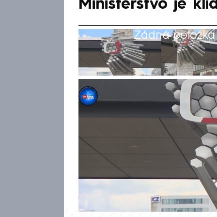
Ministerstvo je kli
Žádná položka z
Jakub Kokoška
2. dub 2025, 23:13
Zákon zvyšující koncesionářsk
rozhlas, o kterém bude příšt
rozporu s evropským právem. 
expert Benoît Le Bret, který 
francouzskou televizi TF1. V 
jednomu stolu usedli senátoři,