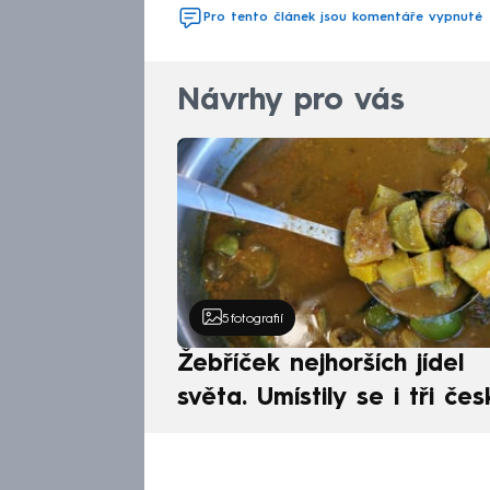
Pro tento článek jsou komentáře vypnuté
Návrhy pro vás
5
fotografií
Žebříček nejhorších jídel
světa. Umístily se i tři čes
pokrmy, vévodí skandináv
kuchyně