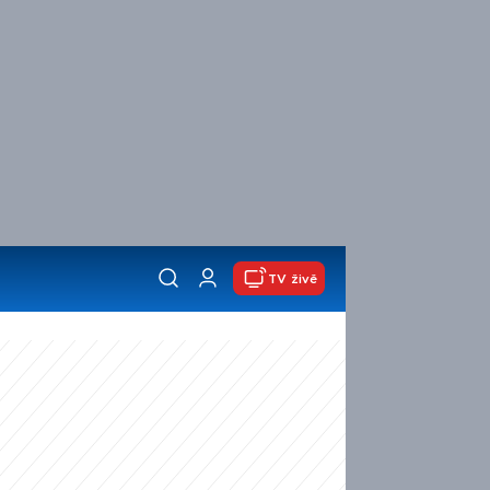
TV živě