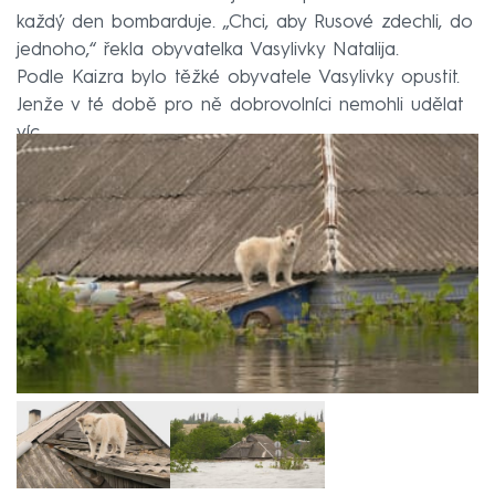
každý den bombarduje. „Chci, aby Rusové zdechli, do
jednoho,“ řekla obyvatelka Vasylivky Natalija.
Podle Kaizra bylo těžké obyvatele Vasylivky opustit.
Jenže v té době pro ně dobrovolníci nemohli udělat
víc.