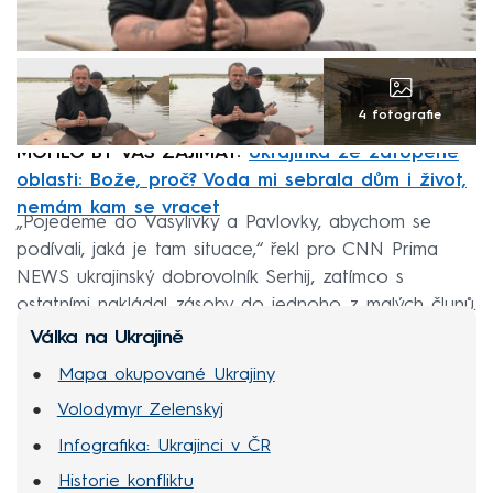
4 fotografie
MOHLO BY VÁS ZAJÍMAT:
Ukrajinka ze zatopené
oblasti: Bože, proč? Voda mi sebrala dům i život,
nemám kam se vracet
„Pojedeme do Vasylivky a Pavlovky, abychom se
podívali, jaká je tam situace,“ řekl pro CNN Prima
NEWS ukrajinský dobrovolník Serhij, zatímco s
ostatními nakládal zásoby do jednoho z malých člunů.
Válka na Ukrajině
Mapa okupované Ukrajiny
Volodymyr Zelenskyj
Infografika: Ukrajinci v ČR
Historie konfliktu