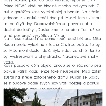
Když skupina plula do další vesnice, reportér CNN
Prima NEWS viděl na hladině mnoho mrtvých ryb. Z
aut v garážích zase vytékal olej a benzin. Na střeše
jednoho z kurníků seděli dva psi. Museli tam uvíznout
asi na čtyři dny. Dobrovolníkům se povedlo oba
dostat do loďky. „Dostaneme je na břeh. Tam už se
o ně postarají,“ vysvětloval Viktor.
Na střeše sousedního domu seděl další bílý pes Míša.
Ruslan proto vylezl na střechu. Chvíli se zdálo, že by
se Míša mohl dostat dolů. Bylo vidět, že chtěl. Jenže
byl vystresovaný a plný strachu. Nakonec své snahy
vzdal.
Když posádka dům objela, znovu se o záchranu psa
pokusil Patrik Kaizr, jenže také neúspěšně. Míša zatím
zůstal na střeše zatopeného domu. Ruslan se Sašou
se k budově podle svých slov vrátí později a pokusí
se bílého psa znovu vysvobodit.