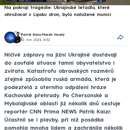
Na pokraji tragédie: Ukrajinské letadlo, které
P
ohrožoval v Lipsku dron, bylo naložené municí
e
Patrik Kaizr
,
Marek Veselý
12. čvn 2023, 16:32
Ničivé záplavy na jižní Ukrajině dostávají
do zoufalé situace tamní obyvatelstvo i
zvířata. Katastrofu obrovských rozměrů
zřejmě způsobila ruská armáda, která je
podezřelá z úterního odpálení hráze
Kachovské přehrady. Po Chersonské a
Mykolajivské oblasti již několik dnů cestuje
reportér CNN Prima NEWS Patrik Kaizr.
Účastnil se i plavby, při níž posádka
pomohla mnoha lidem a zachránila několik