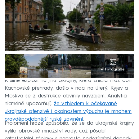
4 fotografie
K silné explozi na jihu Ukrajiny, která zničila hráz obří
Kachovské přehrady, došlo v noci na úterý. Kyjev a
Moskva se z destrukce obvinily navzájem. Analytici
nicméně upozorňují,
že vzhledem k očekávané
ukrajinské ofenzivě i okolnostem výbuchu je mnohem
pravděpodobnější ruské zavinění
.
Prolomení hráze způsobilo, že se do ukrajinské krajiny
vylilo obrovské množství vody, což působí
katastrofální záplavy s naprosto nedozírnými dopady.