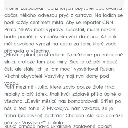
Kromě zásobování odříznutých obyvatel dobrovolníci
občas někoho odvezou pryč z ostrova. Na lodích se
hodí každý centimetr místa. Aby se reportér CNN
Prima NEWS mohl výpravy zúčastnit, musel několik
hodin pomáhat s nanášením věcí do člunu. Až pak
měl povoleno vyrazit na cestu za lidmi, které voda
připravila o všechno.
„Musíme plout prostředkem. Nemůžeme po zatopené
silnici, protože tam jsou miny. Sice je už pět měsíců
čistí, ale stále jich je tam moc,“ vysvětloval Ruslan.
Všichni obyvatelé Vasylivky mají nyní domy pod
vodou.
Patří mezi ně i Julija, které zbylo pouze žluté triko,
tepláky a bílý šátek. Jinak kvůli záplavě přišla úplně o
všechno. „Devět měsíců nás bombardovali. Stříleli po
nás a teď tohle. Z Mykolajivu nám vzkázali, že je
třeba (především) zachránit Cherson. Ale kdo pomůže
nám ve Vasylivce?“ plakala.
Ruská armáda navíc ukrajinské zaplavené oblasti