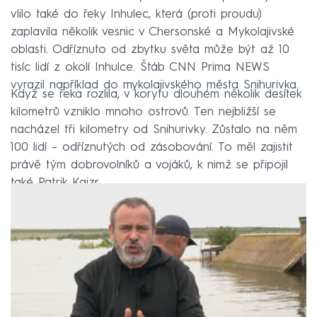
vlilo také do řeky Inhulec, která (proti proudu)
zaplavila několik vesnic v Chersonské a Mykolajivské
oblasti. Odříznuto od zbytku světa může být až 10
tisíc lidí z okolí Inhulce. Štáb CNN Prima NEWS
vyrazil například do mykolajivského města Snihurivka.
Když se řeka rozlila, v korytu dlouhém několik desítek
kilometrů vzniklo mnoho ostrovů. Ten nejbližší se
nacházel tři kilometry od Snihurivky. Zůstalo na něm
100 lidí – odříznutých od zásobování. To měl zajistit
právě tým dobrovolníků a vojáků, k nimž se připojil
také Patrik Kaizr.