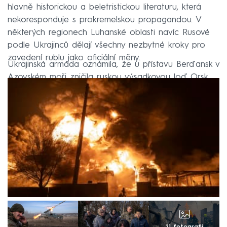
hlavně historickou a beletristickou literaturu, která
nekoresponduje s prokremelskou propagandou. V
některých regionech Luhanské oblasti navíc Rusové
podle Ukrajinců dělají všechny nezbytné kroky pro
zavedení rublu jako oficiální měny.
Ukrajinská armáda oznámila, že u přístavu Berďansk v
Azovském moři zničila ruskou výsadkovou loď Orsk.
Moskva informaci zatím nekomentovala.
21 fotografií