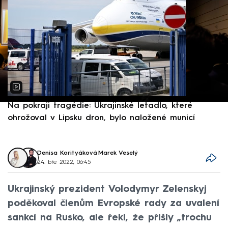
Na pokraji tragédie: Ukrajinské letadlo, které
P
ohrožoval v Lipsku dron, bylo naložené municí
e
Denisa Korityáková
,
Marek Veselý
24. bře 2022, 06:45
Ukrajinský prezident Volodymyr Zelenskyj
poděkoval členům Evropské rady za uvalení
sankcí na Rusko, ale řekl, že přišly „trochu