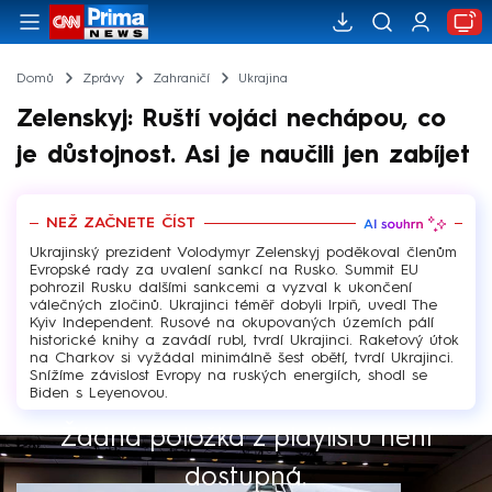
Domů
Zprávy
Zahraničí
Ukrajina
Zelenskyj: Ruští vojáci nechápou, co
je důstojnost. Asi je naučili jen zabíjet
NEŽ ZAČNETE ČÍST
Ukrajinský prezident Volodymyr Zelenskyj poděkoval členům
Evropské rady za uvalení sankcí na Rusko. Summit EU
pohrozil Rusku dalšími sankcemi a vyzval k ukončení
válečných zločinů. Ukrajinci téměř dobyli Irpiň, uvedl The
Kyiv Independent. Rusové na okupovaných územích pálí
historické knihy a zavádí rubl, tvrdí Ukrajinci. Raketový útok
na Charkov si vyžádal minimálně šest obětí, tvrdí Ukrajinci.
Snížíme závislost Evropy na ruských energiích, shodl se
Biden s Leyenovou.
Žádná položka z playlistu není
Výběr redakce
dostupná.