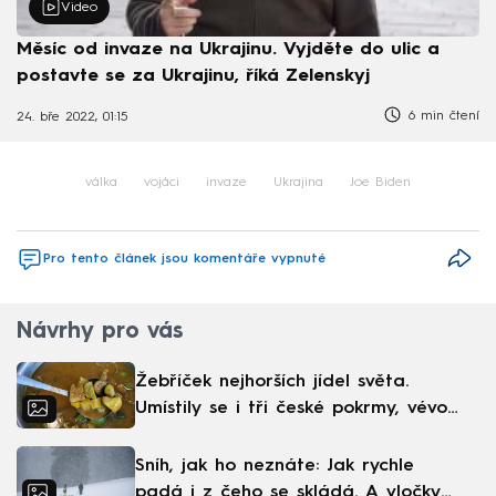
Video
Měsíc od invaze na Ukrajinu. Vyjděte do ulic a
postavte se za Ukrajinu, říká Zelenskyj
6 min čtení
24. bře 2022, 01:15
válka
vojáci
invaze
Ukrajina
Joe Biden
Pro tento článek jsou komentáře vypnuté
Návrhy pro vás
Žebříček nejhorších jídel světa.
Umístily se i tři české pokrmy, vévodí
skandinávská kuchyně
Sníh, jak ho neznáte: Jak rychle
padá i z čeho se skládá. A vločky