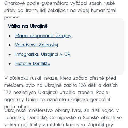
Charkově podle gubernátora vyžádal zásah ruské
střely do fronty lidí čekajících na výdej humanitární
pomoci.
Válka na Ukrajině
Mapa okupované Ukrajiny
Volodymyr Zelenskyj
Infografika: Ukrajinci v ČR
Historie konfliktu
V důsledku ruské invaze, která začala přesně před
měsícem, bylo na Ukrajině zabito 128 dětí a dalších
172 nezletilých Ukrajinců utrpělo zranění. Podle
agentury Unian to oznámila ukrajinská generální
prokuratura.
Ukrajinské ministerstvo obrany tvrdí, že ruští vojáci v
Luhanské, Doněcké, Černigovské a Sumské oblasti ve
velkém pálí knihy z místních knihoven. Zapalují prý