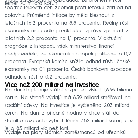
Vláda v rozpočtu předpokládá, že průměrný růst
téměř 70 miliard korun.
spotřebitelských cen zpomalí proti letošku zhruba na
polovinu. Průměrná inflace by měla klesnout z
letošních 16,2 procenta na 8,8 procenta. Reálný růst
ekonomiky má podle předkládací zprávy zpomalit z
letošních 2,2 procenta na 1,1 procenta. V aktuální
prognóze z listopadu však ministerstvo financí
předpovědělo, že ekonomika naopak poklesne o 0,2
procenta. Evropská komise snížila odhad růstu české
ekonomiky na 0,1 procenta, Česká bankovní asociace
odhaduje růst o 0,2 procenta.
Více než 200 miliard na investice
Na daních plánuje státní rozpočet získat 1,636 bilionu
korun. Na straně výdajů má 859 miliard směřovat na
sociální dávky. Na investice je vyčleněno 203 miliard
korun. Na dani z přidané hodnoty chce stát do
státního rozpočtu vybrat téměř 382 miliard korun, což
je o 83 miliard víc než loni.
Výdaje na platy státních zaměstnanců od úředníků