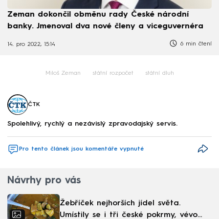
Zeman dokončil obměnu rady České národní
banky. Jmenoval dva nové členy a viceguvernéra
6 min čtení
14. pro 2022, 15:14
Miloš Zeman
státní rozpočet
státní dluh
ČTK
Spolehlivý, rychlý a nezávislý zpravodajský servis.
Pro tento článek jsou komentáře vypnuté
Návrhy pro vás
Žebříček nejhorších jídel světa.
Umístily se i tři české pokrmy, vévodí