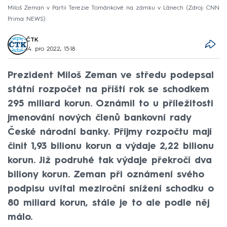
Miloš Zeman v Partii Terezie Tománkové na zámku v Lánech
Zdroj: CNN
Prima NEWS
ČTK
14. pro 2022, 15:18
Prezident Miloš Zeman ve středu podepsal
státní rozpočet na příští rok se schodkem
295 miliard korun. Oznámil to u příležitosti
jmenování nových členů bankovní rady
České národní banky. Příjmy rozpočtu mají
činit 1,93 bilionu korun a výdaje 2,22 bilionu
korun. Již podruhé tak výdaje překročí dva
biliony korun. Zeman při oznámení svého
podpisu uvítal meziroční snížení schodku o
80 miliard korun, stále je to ale podle něj
málo.