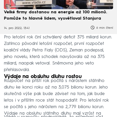
Velké firmy dostanou na energie až 100 milionů.
Pomůže to hlavně lidem, vysvětloval Stanjura
6 min čtení
14. pro 2022, 13:41
Pro letošní rok činí schválený deficit 375 miliard korun.
Zatímco původní letošní rozpočet, první rozpočet
koaliční vlády Petra Fialy (ODS), Zeman podepsal,
jeho novelu, která schodek navyšovala až na 375
miliard, naopak vetoval. Sněmovna jeho veto
přehlasovala.
Výdaje na obsluhu dluhu rostou
Rozpočet na příští rok počítá s nárůstem státního
dluhu ke konci roku až na 3,075 bilionu korun. Jeho
skutečná výše pak bude záviset na tom, jak bude
letos i v příštím roce stát hospodařit. Pro letošní rok
se počítá s jeho nárůstem na 2,779 bilionu korun.
Výdaje na obsluhu státního dluhu mají vzrůst na