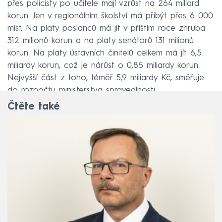
přes policisty po učitele mají vzrůst na 264 miliard
korun. Jen v regionálním školství má přibýt přes 6 000
míst. Na platy poslanců má jít v příštím roce zhruba
312 milionů korun a na platy senátorů 131 milionů
korun. Na platy ústavních činitelů celkem má jít 6,5
miliardy korun, což je nárůst o 0,85 miliardy korun.
Nejvyšší část z toho, téměř 5,9 miliardy Kč, směřuje
do rozpočtu ministerstva spravedlnosti
Čtěte také