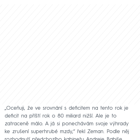
„Oceňuji, že ve srovnání s deficitem na tento rok je
deficit na příští rok o 80 miliard nižší. Ale je to
zatraceně málo. A já si ponechávám svoje výhrady
ke zrušení superhrubé mzdy,“ řekl Zeman. Podle něj
rozhodnutí předchozího kabinetu Andreje Babiše