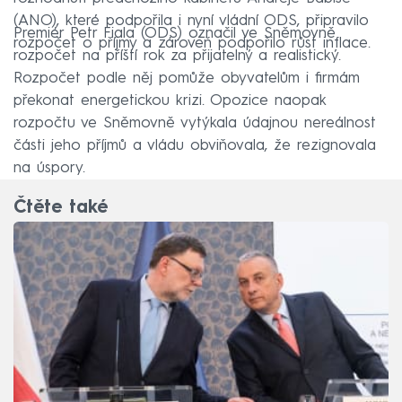
(ANO), které podpořila i nyní vládní ODS, připravilo
Premiér Petr Fiala (ODS) označil ve Sněmovně
rozpočet o příjmy a zároveň podpořilo růst inflace.
rozpočet na příští rok za přijatelný a realistický.
Rozpočet podle něj pomůže obyvatelům i firmám
překonat energetickou krizi. Opozice naopak
rozpočtu ve Sněmovně vytýkala údajnou nereálnost
části jeho příjmů a vládu obviňovala, že rezignovala
na úspory.
Čtěte také