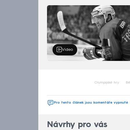
Video
Olympijské hry
Bě
Pro tento článek jsou komentáře vypnuté
Návrhy pro vás