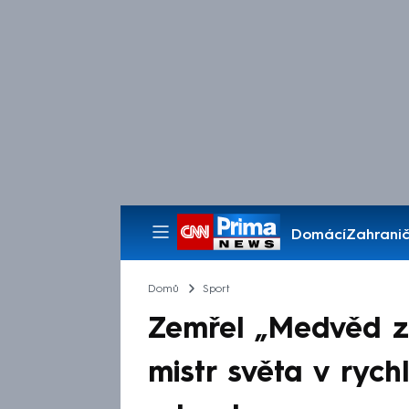
Domácí
Zahranič
Pořady
Domů
Sport
Zemřel „Medvěd z
mistr světa v rych