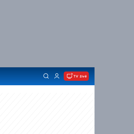
TV živě