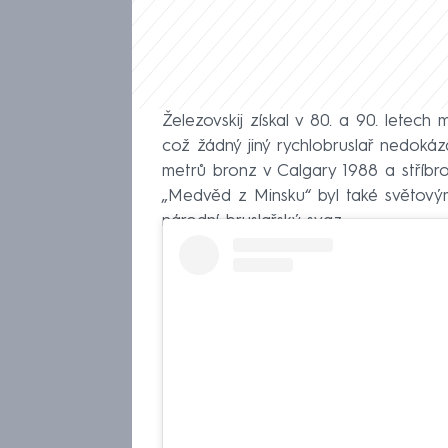
Železovskij získal v 80. a 90. letech m
což žádný jiný rychlobruslař nedokáz
metrů bronz v Calgary 1988 a stříbr
„Medvěd z Minsku“ byl také světovým
národní bruslařský svaz.