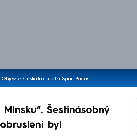
í
Objevte Česko
Jak ušetřit
Sport
Počasí
 Minsku“. Šestinásobný
lobruslení byl