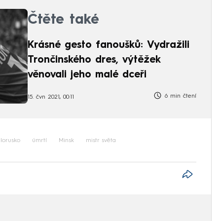
Čtěte také
Krásné gesto fanoušků: Vydražili
Trončinského dres, výtěžek
věnovali jeho malé dceři
6 min čtení
15. čvn 2021, 00:11
lorusko
úmrtí
Minsk
mistr světa