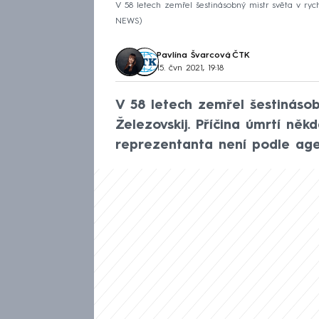
V 58 letech zemřel šestinásobný mistr světa v rych
NEWS
Pavlína Švarcová
,
ČTK
15. čvn 2021, 19:18
V 58 letech zemřel šestinásob
Železovskij. Příčina úmrtí něk
reprezentanta není podle ag