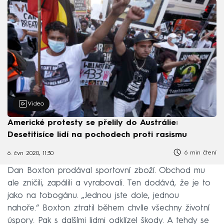
Video
Americké protesty se přelily do Austrálie:
Desetitisíce lidí na pochodech proti rasismu
6 min čtení
6. čvn 2020, 11:30
Dan Boxton prodával sportovní zboží. Obchod mu
ale zničili, zapálili a vyrabovali. Ten dodává, že je to
jako na tobogánu. „Jednou jste dole, jednou
nahoře.“ Boxton ztratil během chvíle všechny životní
úspory. Pak s dalšími lidmi odklízel škody. A tehdy se