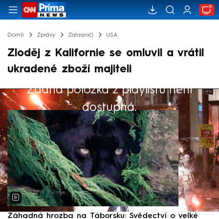
Domů
Zprávy
Zahraničí
USA
Zloděj z Kalifornie se omluvil a vrátil
ukradené zboží majiteli
Žádná položka z playlistu není
Výběr redakce
dostupná.
Záhadná hrozba na Táborsku: Svědectví o velké
S