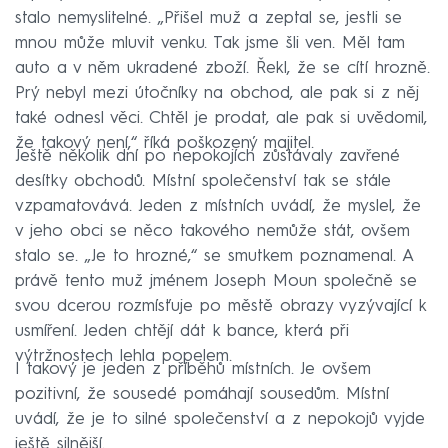
stalo nemyslitelné. „Přišel muž a zeptal se, jestli se
mnou může mluvit venku. Tak jsme šli ven. Měl tam
auto a v něm ukradené zboží. Řekl, že se cítí hrozně.
Prý nebyl mezi útočníky na obchod, ale pak si z něj
také odnesl věci. Chtěl je prodat, ale pak si uvědomil,
že takový není,“ říká poškozený majitel.
Ještě několik dní po nepokojích zůstávaly zavřené
desítky obchodů. Místní společenství tak se stále
vzpamatovává. Jeden z místních uvádí, že myslel, že
v jeho obci se něco takového nemůže stát, ovšem
stalo se. „Je to hrozné,“ se smutkem poznamenal. A
právě tento muž jménem Joseph Moun společně se
svou dcerou rozmísťuje po městě obrazy vyzývající k
usmíření. Jeden chtějí dát k bance, která při
výtržnostech lehla popelem.
I takový je jeden z příběhů místních. Je ovšem
pozitivní, že sousedé pomáhají sousedům. Místní
uvádí, že je to silné společenství a z nepokojů vyjde
ještě silnější.