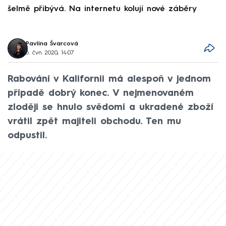
šelmě přibývá. Na internetu kolují nové záběry
d
Pavlína Švarcová
6. čvn 2020, 14:07
Rabování v Kalifornii má alespoň v jednom
případě dobrý konec. V nejmenovaném
zloději se hnulo svědomí a ukradené zboží
vrátil zpět majiteli obchodu. Ten mu
odpustil.