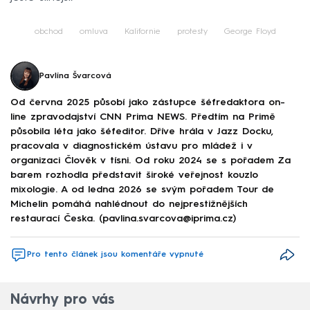
obchod
omluva
Kalifornie
protesty
George Floyd
Pavlína Švarcová
Od června 2025 působí jako zástupce šéfredaktora on-
line zpravodajství CNN Prima NEWS. Předtím na Primě
působila léta jako šéfeditor. Dříve hrála v Jazz Docku,
pracovala v diagnostickém ústavu pro mládež i v
organizaci Člověk v tísni. Od roku 2024 se s pořadem Za
barem rozhodla představit široké veřejnost kouzlo
mixologie. A od ledna 2026 se svým pořadem Tour de
Michelin pomáhá nahlédnout do nejprestižnějších
restaurací Česka. (pavlina.svarcova@iprima.cz)
Pro tento článek jsou komentáře vypnuté
Návrhy pro vás