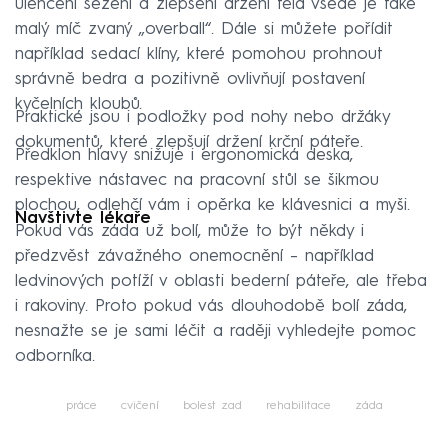
ulehčení sezení a zlepšení držení těla vsedě je také
malý míč zvaný „overball“. Dále si můžete pořídit
například sedací klíny, které pomohou prohnout
správně bedra a pozitivně ovlivňují postavení
kyčelních kloubů.
Praktické jsou i podložky pod nohy nebo držáky
dokumentů, které zlepšují držení krční páteře.
Předklon hlavy snižuje i ergonomická deska,
respektive nástavec na pracovní stůl se šikmou
plochou, odlehčí vám i opěrka ke klávesnici a myši.
Navštivte lékaře
Pokud vás záda už bolí, může to být někdy i
předzvěst závažného onemocnění – například
ledvinových potíží v oblasti bederní páteře, ale třeba
i rakoviny. Proto pokud vás dlouhodobě bolí záda,
nesnažte se je sami léčit a raději vyhledejte pomoc
odborníka.
práce
cvičení
bolest zad
rehabilitace
záda