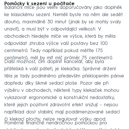
Pomůcky k sezení u počítače
Balanční míče jsou velmi doporučovány jako doplněk
ke klasickému sezení. Neměli byste na něm ale sedět
dlouho, maximálně 30 minut (jinak by se mohly svaly
unavit), a musí být v odpovídající velikosti. V
obchodech hledejte míče ve výšce, která by měla
odpovídat zhruba výšce vaší postavy bez 100
centimetrů. Tedy například pokud měříte 175
centimetrů, měl by mít míč průměr 75 centimetrů.
Další možnost, čím doplnit kancelář, aby byla
přátelská k vaší páteři, je klekačka. Správné držení
těla je tady podmíněno především překlopením pánve
dopředu díky šikmé sedací ploše. Pozor ale při
výběru v obchodech, některé typy klekaček mohou
vykazovat ergonomické a konstrukční nedostatky,
které jejich pozitivní zdravotní efekt snižují – nejsou
například dost stabilní, mají poddimenzované sedací
či klekací plochy, nelze regulovat výšku apod.
Poměrně finančně nenáročnou pomůckou pro