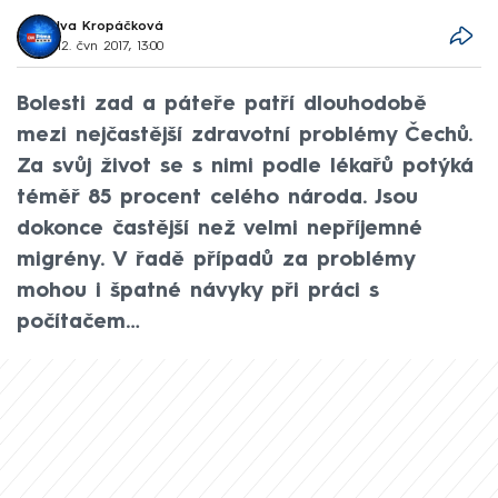
Iva Kropáčková
12. čvn 2017, 13:00
Bolesti zad a páteře patří dlouhodobě
mezi nejčastější zdravotní problémy Čechů.
Za svůj život se s nimi podle lékařů potýká
téměř 85 procent celého národa. Jsou
dokonce častější než velmi nepříjemné
migrény. V řadě případů za problémy
mohou i špatné návyky při práci s
počítačem…