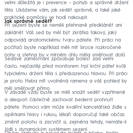
velmi důležitá je i prevence – pohyb a správné držení
těla. Ukážeme vám, jak sedět správně, a také jaké
praktické pomůcky se hodí nakoupit.
Jak správně sedět?
Při sezení byste se neměli přehnaně předklánět ani
zaklánět. Váš sed by měl být zkrátka takový, jaký
odpovídá anatomickému tvaru páteře. Při práci na
počítači byste například měli mít široce rozkročené
nohy a stehna by v mírném úhlu měla směřovat dolů.
Sedavé zaměstnání způsobuje bolest zad velmi
často, nejčastěji před monitorem trpí krční páteř kvůli
typickému držení těla s předsazenou hlavou. Při práci
je proto třeba mít uvolněná ramena a váš pohled by
měl směřovat přímo.
V zásadě vždy byste se měli snažit sedět vzpřímeně
a alespoň částečně zachovat bederní prohnutí
páteře. Pomoci vám může kvalitní kancelářská židle s
opěrkami hlavy i rukou, lékaři doporučují také občas
změnit polohu a zacvičit si, zejména tehdy, nemáte-li
židli s dynamickým systémem sezení.