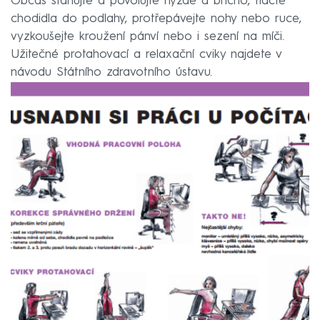
Občas stahujte a povolujte hýždě a břicho, tlačte
chodidla do podlahy, protřepávejte nohy nebo ruce,
vyzkoušejte kroužení pánví nebo i sezení na míči.
Užitečné protahovací a relaxační cviky najdete v
návodu Státního zdravotního ústavu.