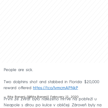
People are sick.
Two dolphins shot and stabbed in Florida: $20,000
reward offered
https://t.co/lvmcmAPNkP
— Rita Banerji (@Rita_Banerji)
February 12, 2020
První ze zvířat bylo nalezeno mrtvé na pobřeží u
Neapole s dírou po kulce v obličeji. Zároveň byly na