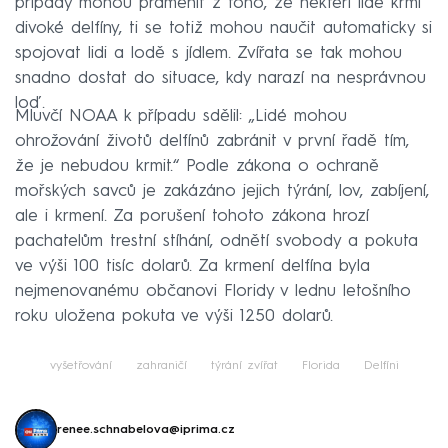
případy mohou pramenit z toho, že někteří lidé krmí
divoké delfíny, ti se totiž mohou naučit automaticky si
spojovat lidi a lodě s jídlem. Zvířata se tak mohou
snadno dostat do situace, kdy narazí na nesprávnou
loď.
Mluvčí NOAA k případu sdělil: „Lidé mohou
ohrožování životů delfínů zabránit v první řadě tím,
že je nebudou krmit.“ Podle zákona o ochraně
mořských savců je zakázáno jejich týrání, lov, zabíjení,
ale i krmení. Za porušení tohoto zákona hrozí
pachatelům trestní stíhání, odnětí svobody a pokuta
ve výši 100 tisíc dolarů. Za krmení delfína byla
nejmenovanému občanovi Floridy v lednu letošního
roku uložena pokuta ve výši 1250 dolarů.
vyšetřování
zahraničí
týrání zvířat
Florida
Delfíni
renee.schnabelova@iprima.cz