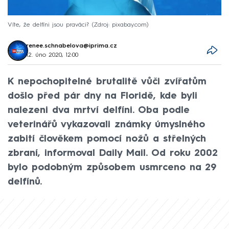
Víte, že delfíni jsou praváci?
Zdroj: pixabay.com
renee.schnabelova@iprima.cz
12. úno 2020, 12:00
K nepochopitelné brutalitě vůči zvířatům
došlo před pár dny na Floridě, kde byli
nalezeni dva mrtví delfíni. Oba podle
veterinářů vykazovali známky úmyslného
zabití člověkem pomocí nožů a střelných
zbraní, informoval Daily Mail. Od roku 2002
bylo podobným způsobem usmrceno na 29
delfínů.