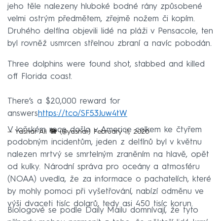
jeho těle nalezeny hluboké bodné rány způsobené
velmi ostrým předmětem, zřejmě nožem či kopím.
Druhého delfína objevili lidé na pláži v Pensacole, ten
byl rovněž usmrcen střelnou zbraní a navíc pobodán.
Three dolphins were found shot, stabbed and killed
off Florida coast.
There’s a $20,000 reward for
answers
https://t.co/SF53Juw4tW
V loňském roce došlo v Americe celkem ke čtyřem
— Yashar Ali 🐘 (@yashar)
February 11, 2020
podobným incidentům, jeden z delfínů byl v květnu
nalezen mrtvý se smrtelným zraněním na hlavě, opět
od kulky. Národní správa pro oceány a atmosféru
(NOAA) uvedla, že za informace o pachatelích, které
by mohly pomoci při vyšetřování, nabízí odměnu ve
výši dvaceti tisíc dolarů, tedy asi 450 tisíc korun.
Biologové se podle Daily Mailu domnívají, že tyto