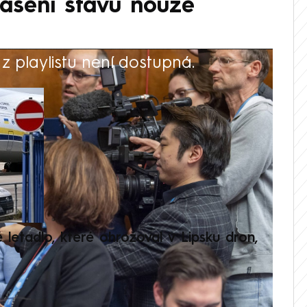
ášení stavu nouze
 playlistu není dostupná.
V
é letadlo, které ohrožoval v Lipsku dron,
Přilá
polit