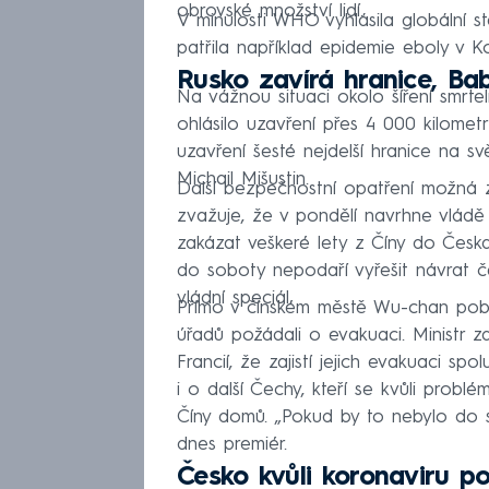
obrovské množství lidí.
V minulosti WHO vyhlásila globální s
patřila například epidemie eboly v K
Rusko zavírá hranice, Bab
Na vážnou situaci okolo šíření smrte
ohlásilo uzavření přes 4 000 kilome
uzavření šesté nejdelší hranice na s
Michail Mišustin.
Další bezpečnostní opatření možná 
zvažuje, že v pondělí navrhne vládě 
zakázat veškeré lety z Číny do Česka
do soboty nepodaří vyřešit návrat č
vládní speciál.
Přímo v čínském městě Wu-chan pobýv
úřadů požádali o evakuaci. Ministr z
Francií, že zajistí jejich evakuaci s
i o další Čechy, kteří se kvůli probl
Číny domů. „Pokud by to nebylo do s
dnes premiér.
Česko kvůli koronaviru p