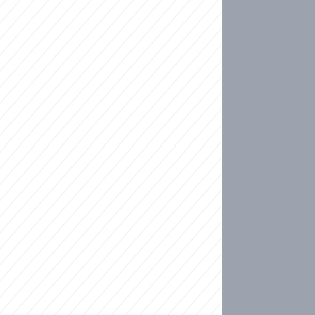
ideo
kat migranty do Česka? Sami by odešli, tvrdí exp
ické sebevraždě