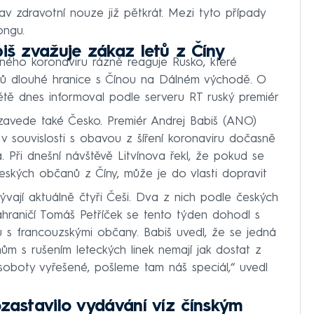
tav zdravotní nouze již pětkrát. Mezi tyto případy
ongu.
iš zvažuje zákaz letů z Číny
lného koronaviru rázně reaguje Rusko, které
trů dlouhé hranice s Čínou na Dálném východě. O
větě dnes informoval podle serveru RT ruský premiér
zavede také Česko. Premiér Andrej Babiš (ANO)
v souvislosti s obavou z šíření koronaviru dočasně
. Při dnešní návštěvě Litvínova řekl, že pokud se
eských občanů z Číny, může je do vlasti dopravit
ají aktuálně čtyři Češi. Dva z nich podle českých
ahraničí Tomáš Petříček se tento týden dohodl s
polu s francouzskými občany. Babiš uvedl, že se jedná
émům s rušením leteckých linek nemají jak dostat z
oboty vyřešené, pošleme tam náš speciál,“ uvedl
ozastavilo vydávání víz čínským