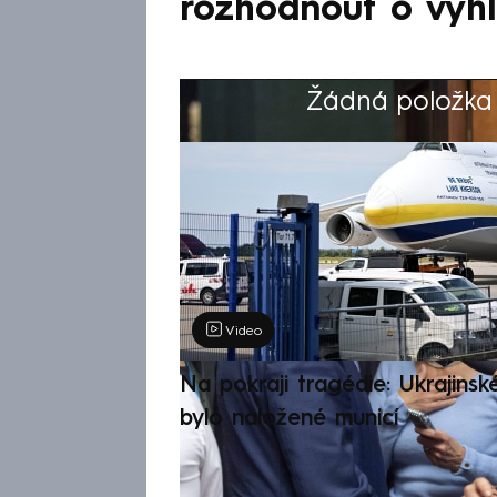
rozhodnout o vyhl
Žádná položka z
Výběr redakce
Video
Na pokraji tragédie: Ukrajinsk
bylo naložené municí