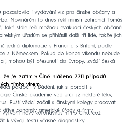
ru pozastavilo i vydávání víz pro čínské občany a
víza. Novinářům to dnes řekl ministr zahraničí Tomáš
ěj také stále řeší možnou evakuaci českých občanů
elským úřadům se přihlásili další tři lidé, takže jich
jedná diplomacie s Francií a s Británií, podle
práce s Německem. Pokud do konce víkendu nebude
žádali, mohou být přesunuti do Evropy, zváží česká
, že je zatím v Číně hlášeno 7711 případů
iled to fetch
ch tímto virem.
ědci pokročili v bádání, jak si poradit s
logie Čínské akademie věd určil již některé léky,
s. Ruští vědci začali s čínskými kolegy pracovat
ž dříve oznámily americké úřady a firmy.
u vytvořit nový koronavirus mimo Čínu, což
t k vývoji testu včasné diagnostiky.