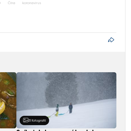
O
Čína
koronavirus
31
fotografií