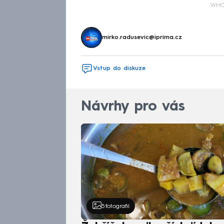
WH
mirko.radusevic@iprima.cz
Vstup do diskuze
Návrhy pro vás
5
fotografií