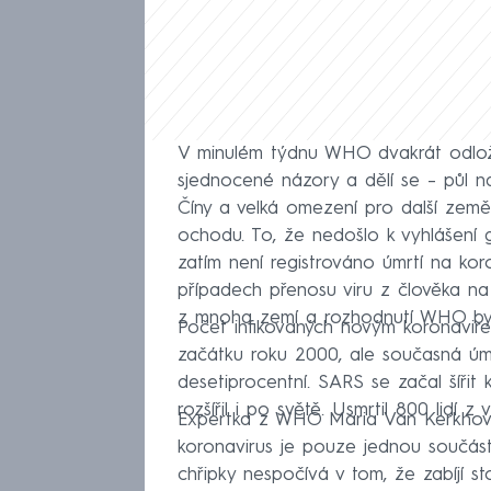
V minulém týdnu WHO dvakrát odložil
sjednocené názory a dělí se – půl n
Číny a velká omezení pro další zem
ochodu. To, že nedošlo k vyhlášení g
zatím není registrováno úmrtí na k
případech přenosu viru z člověka na 
z mnoha zemí a rozhodnutí WHO by 
Počet infikovaných novým koronavire
začátku roku 2000, ale současná úm
desetiprocentní. SARS se začal šíři
rozšířil i po světě. Usmrtil 800 lidí 
Expertka z WHO Maria Van Kerkhove
koronavirus je pouze jednou součást
chřipky nespočívá v tom, že zabíjí sto