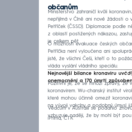
občanům
Ministerstvo zahraničí kvůli koronavi
nepřijímá v Číně ani nové žádosti o 
Petříček (ČSSD). Diplomacie podle n
z oblastí postižených nákazou, zastupit
je celkem pět.
O možnosti evakuace českých občanů 
Petříčka není vyloučena ani spolu
jisté, že všichni Češi, kteří o to po
vláda vyslání vládního speciálu.
Nejnovější bilance kronaviru uvádí
Fa
onemocnění a 170 úmrtí způsobený
Pozitivní je, že se množí zprávy, že v
koronavirem. Wu-chanský institut viro
které mohou účinně omezit koronaviru
na vývoji vakcíny a podobný úmysl ji
Vědcům v Austrálii se podařilo znov
vzbuzuje naději, že by mohl být použi
iPrima, ČTK