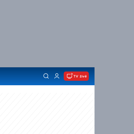
TV živě