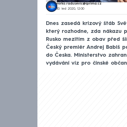
mirko.radusevic@iprima.cz
30. led 2020, 12:00
Dnes zasedá krizový štáb Svě
který rozhodne, zda nákazu pr
Rusko mezitím z obav před šíř
Český premiér Andrej Babiš p
do Česka. Ministerstvo zahrani
vydávání víz pro čínské občan