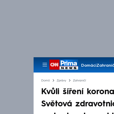
Domácí
Zahranič
Pořady
Domů
Zprávy
Zahraničí
Kvůli šíření koro
Světová zdravotni