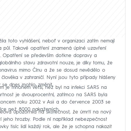
a toto vyhlášení, neboť v organizaci zatím nemají
a půl. Takové opatření znamená úplné uzavření
ě. Opatření se především dotkne dopravy a
lobálního stavu zdravotní nouze, je díky tomu, že
oronavirus mimo Čínu a že se dosud nevědělo o
člověka v zahraničí. Nyní jsou tyto případy hlášeny
se dnes mohlo změnit.
m je mnohem větší, než byl na infekci SARS na
rtnost je dvouprocentní, zatímco na SARS byla
t koncem roku 2002 v Asii a do července 2003 se
z více než 8000 nakažených.
ová upozornila na skutečnost, že úmrtí na nový
í jeho hrozby. Podle ní například nebezpečnost
vky tisíc lidí každý rok, ale že je schopna nakazit