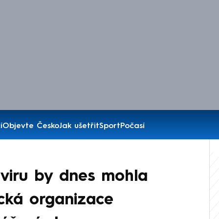
í
Objevte Česko
Jak ušetřit
Sport
Počasí
naviru by dnes mohla
cká organizace