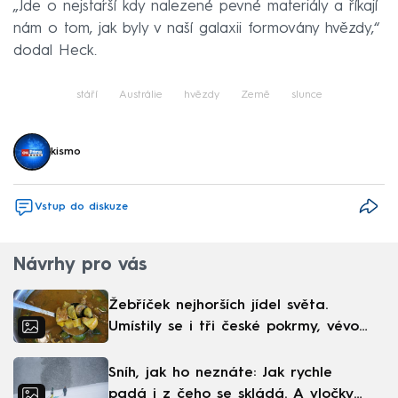
„Jde o nejstarší kdy nalezené pevné materiály a říkají
nám o tom, jak byly v naší galaxii formovány hvězdy,“
dodal Heck.
stáří
Austrálie
hvězdy
Země
slunce
kismo
Vstup do diskuze
Návrhy pro vás
Žebříček nejhorších jídel světa.
Umístily se i tři české pokrmy, vévodí
skandinávská kuchyně
Sníh, jak ho neznáte: Jak rychle
padá i z čeho se skládá. A vločky