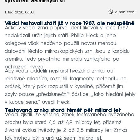
vytvoření vesmírných sil
6 min čtení
1. led 2020, 06:00
Vědci testovali stáří již v roce 1987, ale neúspěšně
Ačkoliv vědci zrna poprvé identifikovali v roce 1987,
nedokázali určit jejich stáří. Phillip Heck a jeho
kolegové však nedávno použili novou metodu
datování těchto mikroskopických zrn. Jsou z karbidu
křemíku, tedy prvotního minerálu vznikajícího po
ochlazení hvězd.
Aby vědci oddělili nejstarší hvězdná zrnka od
relativně mladších, rozdrtili fragmenty meteoritu na
prášek, který pak rozpustili v kyselině, přičemž jim
zbyly pouze „předsluneční“ částice. „Jako hledání jehly
v kupce sena,“ uvedl Heck.
Testovaná zrnka stará téměř pět miliard let
Vědci zjistili, že většina zrnek testovaného hvězdného
prachu byla stará 4,6 až 4,9 miliardy let, přičemž
životní cyklus hvězdy je 2 až 2,5 miliardy let. Zrnka
tak mohou být stará až sedm miliard let.