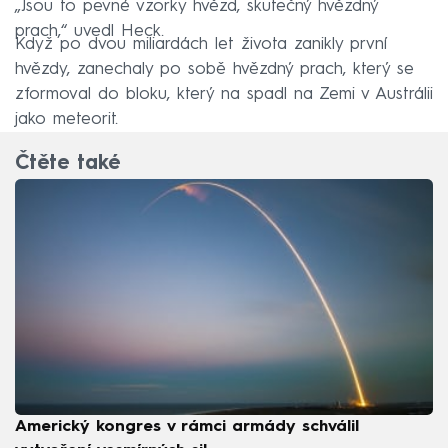
„Jsou to pevné vzorky hvězd, skutečný hvězdný
prach,“ uvedl Heck.
Když po dvou miliardách let života zanikly první
hvězdy, zanechaly po sobě hvězdný prach, který se
zformoval do bloku, který na spadl na Zemi v Austrálii
jako meteorit.
Čtěte také
Americký kongres v rámci armády schválil