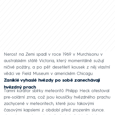
Nerost na Zemi spadl v roce 1969 v Murchisonu v
australském státě Victoria, který momentálně sužují
ničivé požáry, a po pět desetiletí kousek z něj vlastní
vědci ve Field Museum v americkém Chicagu.
Zaniklé vyhaslé hvězdy po sobě zanechávají
hvězdný prach
Tamní kurátor sbírky meteoritů Philipp Heck otestoval
pre-solární zrna, což jsou kousíčky hvězdného prachu
zachycené v meteoritech, které jsou takovými
časovými kapslemi z období před zrozením slunce.