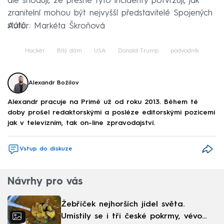
ale shodují, že přesně tyto incidenty potvrzují, jak
zranitelní mohou být nejvyšší představitelé Spojených
států.
Autor: Markéta Škroňová
Hacker
Bílý dům
USA
Donald Trump
podvodník
Alexandr Božilov
Alexandr pracuje na Primě už od roku 2013. Během té
doby prošel redaktorskými a posléze editorskými pozicemi
jak v televizním, tak on-line zpravodajství.
Vstup do diskuze
Návrhy pro vás
Žebříček nejhorších jídel světa.
Umístily se i tři české pokrmy, vévodí