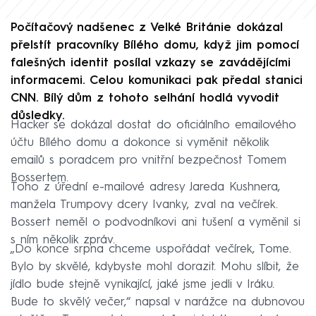
Počítačový nadšenec z Velké Británie dokázal
přelstít pracovníky Bílého domu, když jim pomocí
falešných identit posílal vzkazy se zavádějícími
informacemi. Celou komunikaci pak předal stanici
CNN. Bílý dům z tohoto selhání hodlá vyvodit
důsledky.
Hacker se dokázal dostat do oficiálního emailového
účtu Bílého domu a dokonce si vyměnit několik
emailů s poradcem pro vnitřní bezpečnost Tomem
Bossertem.
Toho z úřední e-mailové adresy Jareda Kushnera,
manžela Trumpovy dcery Ivanky, zval na večírek.
Bossert neměl o podvodníkovi ani tušení a vyměnil si
s ním několik zpráv.
„Do konce srpna chceme uspořádat večírek, Tome.
Bylo by skvělé, kdybyste mohl dorazit. Mohu slíbit, že
jídlo bude stejně vynikající, jaké jsme jedli v Iráku.
Bude to skvělý večer,“ napsal v narážce na dubnovou