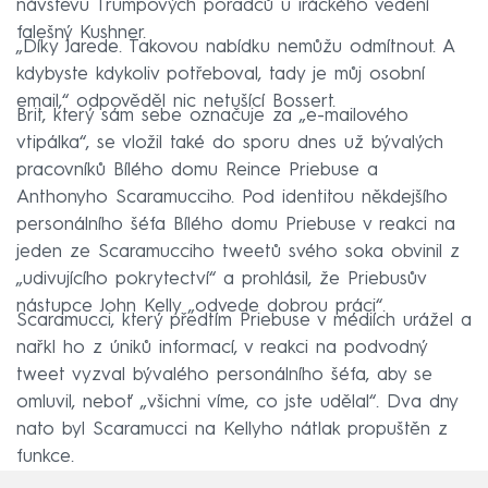
návštěvu Trumpových poradců u iráckého vedení
falešný Kushner.
„Díky Jarede. Takovou nabídku nemůžu odmítnout. A
kdybyste kdykoliv potřeboval, tady je můj osobní
email,“ odpověděl nic netušící Bossert.
Brit, který sám sebe označuje za „e-mailového
vtipálka“, se vložil také do sporu dnes už bývalých
pracovníků Bílého domu Reince Priebuse a
Anthonyho Scaramucciho. Pod identitou někdejšího
personálního šéfa Bílého domu Priebuse v reakci na
jeden ze Scaramucciho tweetů svého soka obvinil z
„udivujícího pokrytectví“ a prohlásil, že Priebusův
nástupce John Kelly „odvede dobrou práci“.
Scaramucci, který předtím Priebuse v médiích urážel a
nařkl ho z úniků informací, v reakci na podvodný
tweet vyzval bývalého personálního šéfa, aby se
omluvil, neboť „všichni víme, co jste udělal“. Dva dny
nato byl Scaramucci na Kellyho nátlak propuštěn z
funkce.