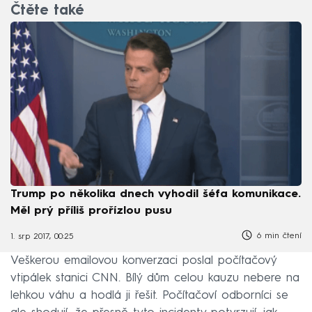
Čtěte také
Trump po několika dnech vyhodil šéfa komunikace.
Měl prý příliš prořízlou pusu
6 min čtení
1. srp 2017, 00:25
Veškerou emailovou konverzaci poslal počítačový
vtipálek stanici CNN. Bílý dům celou kauzu nebere na
lehkou váhu a hodlá ji řešit. Počítačoví odborníci se