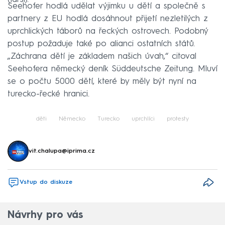
Seehofer hodlá udělat výjimku u dětí a společně s
partnery z EU hodlá dosáhnout přijetí nezletilých z
uprchlických táborů na řeckých ostrovech. Podobný
postup požaduje také po alianci ostatních států.
„Záchrana dětí je základem našich úvah,“ citoval
Seehofera německý deník Süddeutsche Zeitung. Mluví
se o počtu 5000 dětí, které by měly být nyní na
turecko-řecké hranici.
děti
Německo
Turecko
uprchlíci
protesty
vit.chalupa@iprima.cz
Vstup do diskuze
Návrhy pro vás