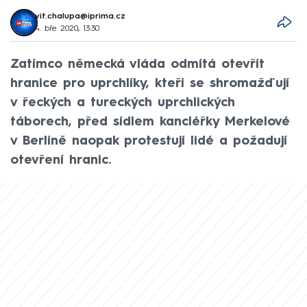
vit.chalupa@iprima.cz
4. bře 2020, 13:30
Zatímco německá vláda odmítá otevřít
hranice pro uprchlíky, kteří se shromažďují
v řeckých a tureckých uprchlických
táborech, před sídlem kancléřky Merkelové
v Berlíně naopak protestují lidé a požadují
otevření hranic.