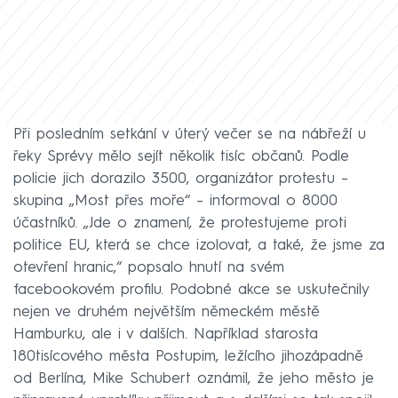
Při posledním setkání v úterý večer se na nábřeží u
řeky Sprévy mělo sejít několik tisíc občanů. Podle
policie jich dorazilo 3500, organizátor protestu –
skupina „Most přes moře“ – informoval o 8000
účastníků. „Jde o znamení, že protestujeme proti
politice EU, která se chce izolovat, a také, že jsme za
otevření hranic,“ popsalo hnutí na svém
facebookovém profilu. Podobné akce se uskutečnily
nejen ve druhém největším německém městě
Hamburku, ale i v dalších. Například starosta
180tisícového města Postupim, ležícího jihozápadně
od Berlína, Mike Schubert oznámil, že jeho město je