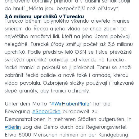
připravené uprchlíky přijmout a s dalšími se tak spojil
do hnutí „Města jsou bezpečnější než přístavy“.
3,6 milionu uprchlíků v Turecku
Turecko během uplynulého víkendu otevřelo hranice
směrem do Řecka a jeho vláda se chce zbavit co
největšího množství lidí, kteří na jeho území pobývají
nelegálně. Turecké úřady zmiňují počet až 3,6 milionu
uprchlíků. Podle představitelů OSN se tisíce převážně
syrských uprchlíků pohybují od víkendu na turecko-
řecké hranici a pokouší se ji překonat. Tomu se snaží
zabránit řecká policie a nově také i armáda, kterou
vláda povolala. Ozbrojené složky používají i takzvané
slepé granáty, aby hranici ochránily.
Unter dem Motto "
#WirHabenPlatz
" hat die
Bewegung
#Seebrücke
europaweit zu
Demonstrationen in mehreren Städten aufgerufen. In
#Berlin
zog die Demo durch das Regierungsviertel.
Etwa 8000 Menschen nahmen an der Kundgebung