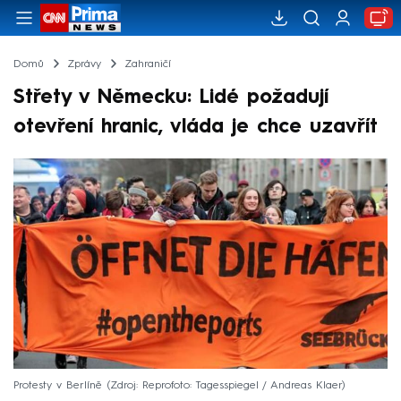
Domů
Zprávy
Zahraničí
Střety v Německu: Lidé požadují
otevření hranic, vláda je chce uzavřít
Protesty v Berlíně
Zdroj: Reprofoto: Tagesspiegel / Andreas Klaer