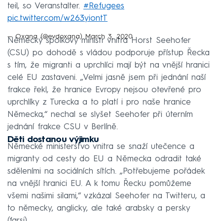
teil, so Veranstalter.
#Refugees
pic.twitter.com/w263yiontT
— Oxana (@evdoxana)
March 3, 2020
Německý spolkový ministr vnitra Horst Seehofer
(CSU) po dohodě s vládou podporuje přístup Řecka
s tím, že migranti a uprchlíci mají být na vnější hranici
celé EU zastaveni. „Velmi jasně jsem při jednání naší
frakce řekl, že hranice Evropy nejsou otevřené pro
uprchlíky z Turecka a to platí i pro naše hranice
Německa,“ nechal se slyšet Seehofer při úterním
jednání frakce CSU v Berlíně.
Děti dostanou výjimku
Německé ministerstvo vnitra se snaží utečence a
migranty od cesty do EU a Německa odradit také
sděleními na sociálních sítích. „Potřebujeme pořádek
na vnější hranici EU. A k tomu Řecku pomůžeme
všemi našimi silami,“ vzkázal Seehofer na Twitteru, a
to německy, anglicky, ale také arabsky a persky
(farsi).