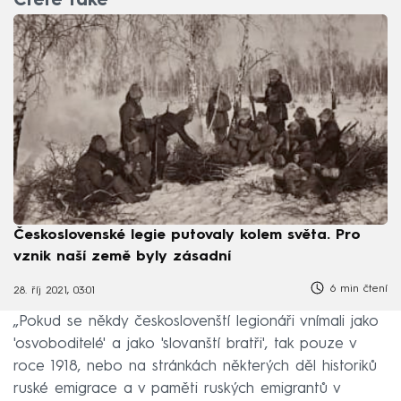
Čtěte také
Československé legie putovaly kolem světa. Pro
vznik naší země byly zásadní
6 min čtení
28. říj 2021, 03:01
„Pokud se někdy českoslovenští legionáři vnímali jako
'osvoboditelé' a jako 'slovanští bratři', tak pouze v
roce 1918, nebo na stránkách některých děl historiků
ruské emigrace a v paměti ruských emigrantů v