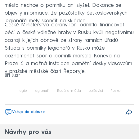
města nechce o pomníku ani slyšet. Dokonce se
objevily informace, že pozůstatky československých
legionářů měly skončit na skládce.
České Ministerstvo obrany loni odmítlo financovat
péči o české válečné hroby v Rusku kvůli negativnímu
postoji k jejich obnově ze strany tamních úřadů.
Situaci s pomníky legionářů v Rusku může
poznamenat spor o pomník maršála Koněva na
Praze 6 a možná instalace pamětní desky vlasovcům
v pražské městské části Řeporyje.
Jiří Just
legie
legionáři
Rudá armáda
bolševici
Rusko
Vstup do diskuze
Návrhy pro vás