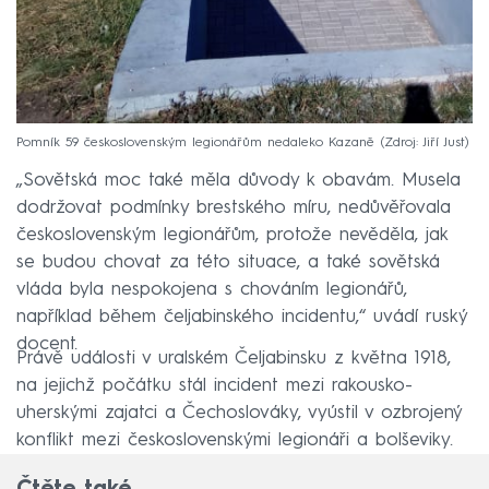
Pomník 59 československým legionářům nedaleko Kazaně
Zdroj: Jiří Just
„Sovětská moc také měla důvody k obavám. Musela
dodržovat podmínky brestského míru, nedůvěřovala
československým legionářům, protože nevěděla, jak
se budou chovat za této situace, a také sovětská
vláda byla nespokojena s chováním legionářů,
například během čeljabinského incidentu,“ uvádí ruský
docent.
Právě události v uralském Čeljabinsku z května 1918,
na jejichž počátku stál incident mezi rakousko-
uherskými zajatci a Čechoslováky, vyústil v ozbrojený
konflikt mezi československými legionáři a bolševiky.