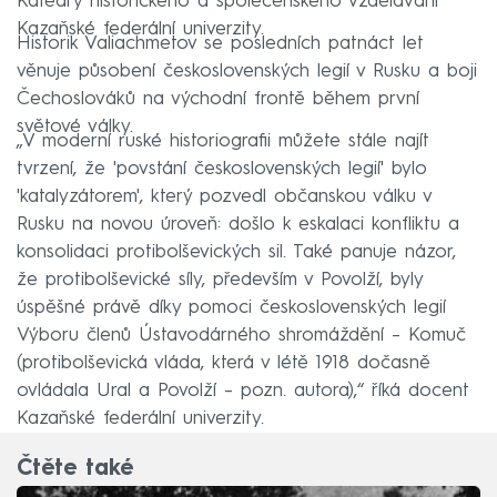
Katedry historického a společenského vzdělávání
Kazaňské federální univerzity.
Historik Valiachmetov se posledních patnáct let
věnuje působení československých legií v Rusku a boji
Čechoslováků na východní frontě během první
světové války.
„V moderní ruské historiografii můžete stále najít
tvrzení, že 'povstání československých legií' bylo
'katalyzátorem', který pozvedl občanskou válku v
Rusku na novou úroveň: došlo k eskalaci konfliktu a
konsolidaci protibolševických sil. Také panuje názor,
že protibolševické síly, především v Povolží, byly
úspěšné právě díky pomoci československých legií
Výboru členů Ústavodárného shromáždění – Komuč
(protibolševická vláda, která v létě 1918 dočasně
ovládala Ural a Povolží – pozn. autora),“ říká docent
Kazaňské federální univerzity.
Čtěte také