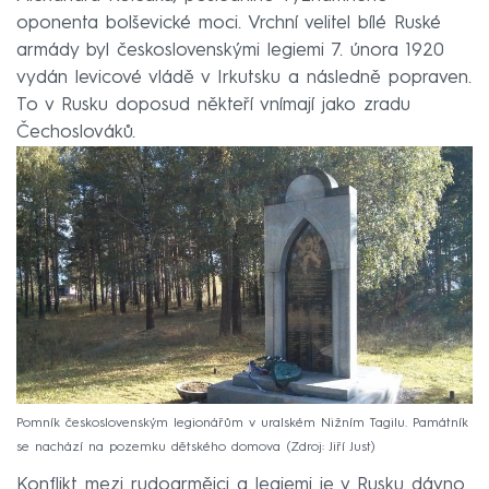
oponenta bolševické moci. Vrchní velitel bílé Ruské
armády byl československými legiemi 7. února 1920
vydán levicové vládě v Irkutsku a následně popraven.
To v Rusku doposud někteří vnímají jako zradu
Čechoslováků.
Pomník československým legionářům v uralském Nižním Tagilu. Památník
se nachází na pozemku dětského domova
Zdroj: Jiří Just
Konflikt mezi rudoarmějci a legiemi je v Rusku dávno