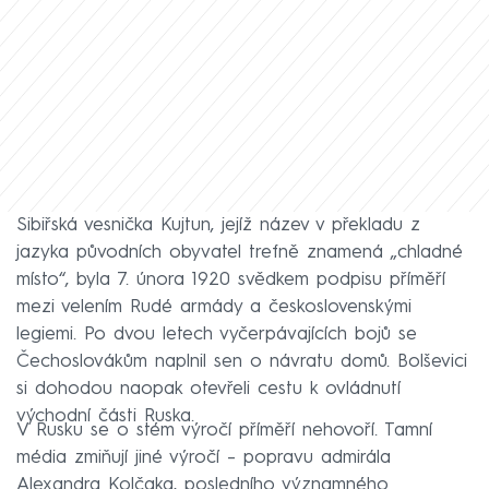
Sibiřská vesnička Kujtun, jejíž název v překladu z
jazyka původních obyvatel trefně znamená „chladné
místo“, byla 7. února 1920 svědkem podpisu příměří
mezi velením Rudé armády a československými
legiemi. Po dvou letech vyčerpávajících bojů se
Čechoslovákům naplnil sen o návratu domů. Bolševici
si dohodou naopak otevřeli cestu k ovládnutí
východní části Ruska.
V Rusku se o stém výročí příměří nehovoří. Tamní
média zmiňují jiné výročí – popravu admirála
Alexandra Kolčaka, posledního významného