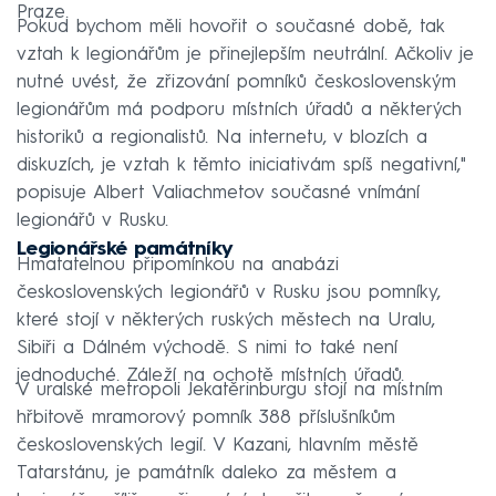
Praze.
Pokud bychom měli hovořit o současné době, tak
vztah k legionářům je přinejlepším neutrální. Ačkoliv je
nutné uvést, že zřizování pomníků československým
legionářům má podporu místních úřadů a některých
historiků a regionalistů. Na internetu, v blozích a
diskuzích, je vztah k těmto iniciativám spíš negativní,"
popisuje Albert Valiachmetov současné vnímání
legionářů v Rusku.
Legionářské památníky
Hmatatelnou připomínkou na anabázi
československých legionářů v Rusku jsou pomníky,
které stojí v některých ruských městech na Uralu,
Sibiři a Dálném východě. S nimi to také není
jednoduché. Záleží na ochotě místních úřadů.
V uralské metropoli Jekatěrinburgu stojí na místním
hřbitově mramorový pomník 388 příslušníkům
československých legií. V Kazani, hlavním městě
Tatarstánu, je památník daleko za městem a