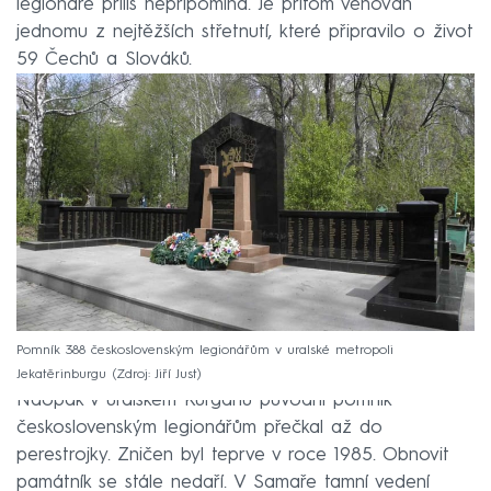
legionáře příliš nepřipomíná. Je přitom věnován
jednomu z nejtěžších střetnutí, které připravilo o život
59 Čechů a Slováků.
Pomník 388 československým legionářům v uralské metropoli
Jekatěrinburgu
Zdroj: Jiří Just
Naopak v uralském Kurganu původní pomník
československým legionářům přečkal až do
perestrojky. Zničen byl teprve v roce 1985. Obnovit
památník se stále nedaří. V Samaře tamní vedení