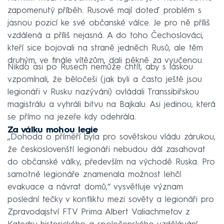
zapomenutý příběh. Rusové mají doteď problém s
jasnou pozicí ke své občanské válce. Je pro ně příliš
vzdálená a příliš nejasná. A do toho Čechoslováci,
kteří sice bojovali na straně jedněch Rusů, ale těm
druhým, ve finále vítězům, dali pěkně za vyučenou.
Nikdo asi po Rusech nemůže chtít, aby s láskou
vzpomínali, že běločeši (jak byli a často ještě jsou
legionáři v Rusku nazýváni) ovládali Transsibiřskou
magistrálu a vyhráli bitvu na Bajkalu. Asi jedinou, která
se přímo na jezeře kdy odehrála.
Za válku mohou legie
„Dohoda o příměří byla pro sovětskou vládu zárukou,
že českoslovenští legionáři nebudou dál zasahovat
do občanské války, především na východě Ruska. Pro
samotné legionáře znamenala možnost lehčí
evakuace a návrat domů,“ vysvětluje význam
poslední tečky v konfliktu mezi sověty a legionáři pro
Zpravodajství FTV Prima Albert Valiachmetov z