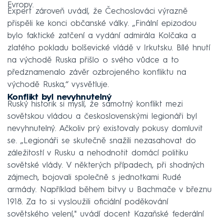
Evropy.
Expert zároveň uvádí, že Čechoslováci výrazně
přispěli ke konci občanské války. „Finální epizodou
bylo faktické zatčení a vydání admirála Kolčaka a
zlatého pokladu bolševické vládě v Irkutsku. Bílé hnutí
na východě Ruska přišlo o svého vůdce a to
předznamenalo závěr ozbrojeného konfliktu na
východě Ruska,“ vysvětluje.
Konflikt byl nevyhnutelný
Ruský historik si myslí, že samotný konflikt mezi
sovětskou vládou a československými legionáři byl
nevyhnutelný. Ačkoliv prý existovaly pokusy domluvit
se. „Legionáři se skutečně snažili nezasahovat do
záležitostí v Rusku a nehodnotit domácí politiku
sovětské vlády. V některých případech, při shodných
zájmech, bojovali společně s jednotkami Rudé
armády. Například během bitvy u Bachmače v březnu
1918. Za to si vysloužili oficiální poděkování
sovětského velení," uvádí docent Kazaňské federální