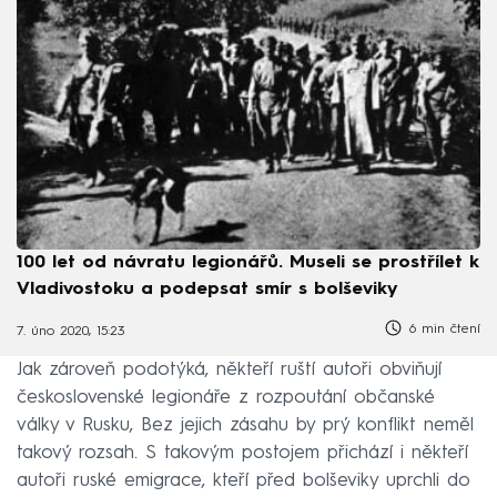
100 let od návratu legionářů. Museli se prostřílet k
Vladivostoku a podepsat smír s bolševiky
6 min čtení
7. úno 2020, 15:23
Jak zároveň podotýká, někteří ruští autoři obviňují
československé legionáře z rozpoutání občanské
války v Rusku, Bez jejich zásahu by prý konflikt neměl
takový rozsah. S takovým postojem přichází i někteří
autoři ruské emigrace, kteří před bolševiky uprchli do