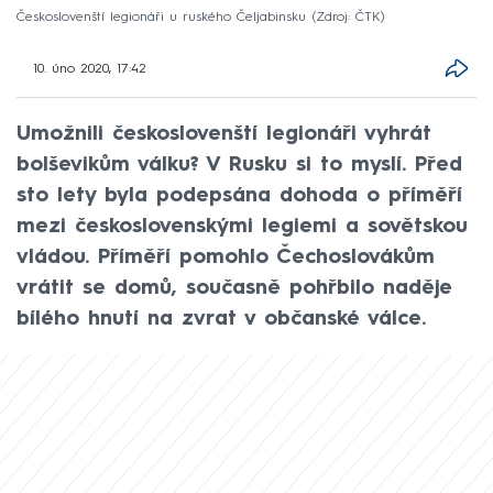
Českoslovenští legionáři u ruského Čeljabinsku
Zdroj: ČTK
10. úno 2020, 17:42
Umožnili českoslovenští legionáři vyhrát
bolševikům válku? V Rusku si to myslí. Před
sto lety byla podepsána dohoda o příměří
mezi československými legiemi a sovětskou
vládou. Příměří pomohlo Čechoslovákům
vrátit se domů, současně pohřbilo naděje
bílého hnutí na zvrat v občanské válce.