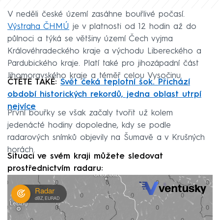
V neděli české území zasáhne bouřlivé počasí.
Výstraha ČHMÚ
je v platnosti od 12 hodin až do
půlnoci a týká se většiny území Čech vyjma
Královéhradeckého kraje a východu Libereckého a
Pardubického kraje. Platí také pro jihozápadní část
Jihomoravského kraje a téměř celou Vysočinu.
ČTĚTE TAKÉ:
Svět čeká teplotní šok. Přichází
období historických rekordů, jedna oblast utrpí
nejvíce
První bouřky se však začaly tvořit už kolem
jedenácté hodiny dopoledne, kdy se podle
radarových snímků objevily na Šumavě a v Krušných
horách.
Situaci ve svém kraji můžete sledovat
prostřednictvím radaru: