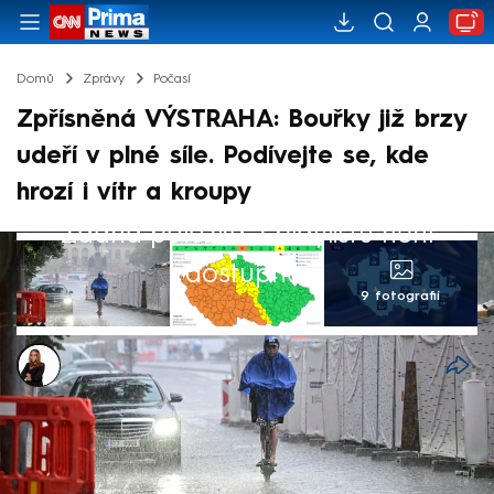
Domů
Zprávy
Počasí
Zpřísněná VÝSTRAHA: Bouřky již brzy
udeří v plné síle. Podívejte se, kde
hrozí i vítr a kroupy
Žádná položka z playlistu není
dostupná.
9 fotografií
Michaela Bartošová
31. kvě 2026, 11:23
V Česku by měly brzy začít úřadovat silné
bouřky. Český hydrometeorologický ústav