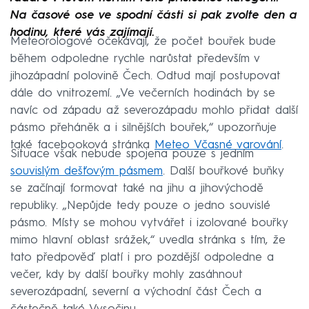
Na časové ose ve spodní části si pak zvolte den a
hodinu, které vás zajímají.
Meteorologové očekávají, že počet bouřek bude
během odpoledne rychle narůstat především v
jihozápadní polovině Čech. Odtud mají postupovat
dále do vnitrozemí. „Ve večerních hodinách by se
navíc od západu až severozápadu mohlo přidat další
pásmo přeháněk a i silnějších bouřek,“ upozorňuje
také facebooková stránka
Meteo Včasné varování
.
Situace však nebude spojena pouze s jedním
souvislým dešťovým pásmem
. Další bouřkové buňky
se začínají formovat také na jihu a jihovýchodě
republiky. „Nepůjde tedy pouze o jedno souvislé
pásmo. Místy se mohou vytvářet i izolované bouřky
mimo hlavní oblast srážek,“ uvedla stránka s tím, že
tato předpověď platí i pro pozdější odpoledne a
večer, kdy by další bouřky mohly zasáhnout
severozápadní, severní a východní část Čech a