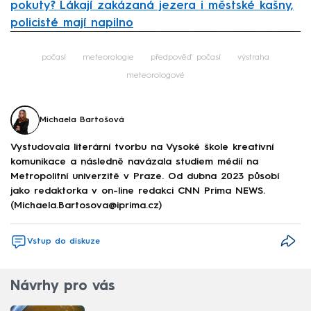
pokuty? Lákají zakázaná jezera i městské kašny,
policisté mají napilno
Failed to fetch
počasí
meteorologie
předpověď počasí
výstraha
meteorologové
Michaela Bartošová
Vystudovala literární tvorbu na Vysoké škole kreativní
komunikace a následně navázala studiem médií na
Metropolitní univerzitě v Praze. Od dubna 2023 působí
jako redaktorka v on-line redakci CNN Prima NEWS.
(Michaela.Bartosova@iprima.cz)
Vstup do diskuze
Návrhy pro vás