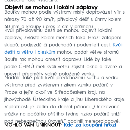
částečně také Vysočinu.
Objevit se mohou i lokální záplavy
Bouřky mohou podle výstrahy místy doprovázet vítr s
nárazy 70 až 90 km/h, přívalový déšť s úhrny kolem
40 mm a kroupy i přes 2 cm v průměru.
Kvůli přívalovému dešti se mohou objevit lokální
záplavy, zvláště kolem menších toků. Hrozí zatopení
sklepů, podjezdů či podchodů i podemletí cest.
Kvůli
dešti a větru i bleskům
mohou padat větve stromů.
Bouře tak mohou omezit dopravu. Lidé by také
podle ČHMÚ měli kvůli větru zajistit okna a dveře a
upevnit předměty volně položené venku.
Nadále také platí kvůli předchozímu suchu a vedru
výstraha před zvýšeným rizikem vzniku požárů v
Praze a jejím okolí ve Středočeském kraji, na
jihovýchodě Ústeckého kraje a jihu Libereckého kraje.
V platnosti je zatím do dnešní půlnoci. „Očekávané
srážky na počátku příštího týdne riziko požárů sníží
pod nebezpečnou úroveň,“ doplnili meteorologové.
MOHLO VÁM UNIKNOUT:
Kde za koupání hrozí