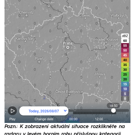
Pozn.: K zobrazení aktuální situace rozklikněte na
radaru v levém horním rohu příslušnou kategorii.