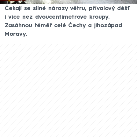
(ČHMÚ) proto zpřísnil a rozšířil výstrahu.
Čekají se silné nárazy větru, přívalový déšť
i více než dvoucentimetrové kroupy.
Zasáhnou téměř celé Čechy a jihozápad
Moravy.