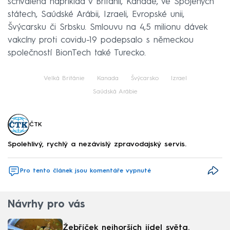
schválena například v Británii, Kanadě, ve Spojených
státech, Saúdské Arábii, Izraeli, Evropské unii,
Švýcarsku či Srbsku. Smlouvu na 4,5 milionu dávek
vakcíny proti covidu-19 podepsalo s německou
společností BionTech také Turecko.
Velká Británie
Kanada
Švýcarsko
Izrael
Saúdská Arábie
ČTK
Spolehlivý, rychlý a nezávislý zpravodajský servis.
Pro tento článek jsou komentáře vypnuté
Návrhy pro vás
Žebříček nejhorších jídel světa.