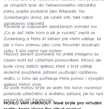
ze vstupních bran do Yellowstonského národního
parku, popíše podobně jako Wikipedie. Na
Zuckerbergův dotaz, jak vzniká sníh, také nabízí
uspokojivou odpověď.
Působivé je rozpoznání zasněžených vrcholků hor.
„Co je zač tahle hora a jak je vysoká,“ zeptá se
Zuckerberg a Meta AI během pár vteřin sděluje, že
jde o horu známou jako Lone Mountain dosahující
výšky 3 404 metrů nad mořem.
Hlasový asistent postavený na umělé inteligenci by
časem mohl být užitečným pomocníkem. Klíčový ale
bude vývoj dalších aplikací, které z brýlí udělají
skutečně použitelné zařízení využívající rozšířenou
realitu. U toho ale potřebuje Meta pomoc i vývojářů
aplikací třetích stran.
Až poté mohou brýle za sedm tisíc korun rozvinout
potenciál užitečného a skvělého zařízení, jak ho nyní
prezentuje šéf Facebooku.
MOHLO VÁM UNIKNOUT: Nové brýle pro virtuální