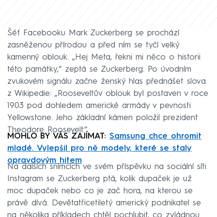
Šéf Facebooku Mark Zuckerberg se prochází
zasněženou přírodou a před ním se tyčí velký
kamenný oblouk. „Hej Meta, řekni mi něco o historii
této památky,“ zeptá se Zuckerberg. Po úvodním
zvukovém signálu začne ženský hlas přednášet slova
z Wikipedie: „Rooseveltův oblouk byl postaven v roce
1903 pod dohledem americké armády v pevnosti
Yellowstone. Jeho základní kámen položil prezident
Theodore Roosevelt.“
MOHLO BY VÁS ZAJÍMAT:
Samsung chce ohromit
mladé. Vylepšil pro ně modely, které se staly
opravdovým hitem
Na dalších snímcích ve svém příspěvku na sociální síti
Instagram se Zuckerberg ptá, kolik dupaček je už
moc dupaček nebo co je zač hora, na kterou se
právě dívá. Devětatřicetiletý americký podnikatel se
na několika příkladech chtěl pochlubit, co zvládnou