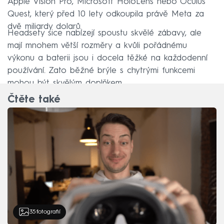
Apple Vision Pro, Microsoft HoloLens nebo Oculus
Quest, který před 10 lety odkoupila právě Meta za
dvě miliardy dolarů.
Headsety sice nabízejí spoustu skvělé zábavy, ale
mají mnohem větší rozměry a kvůli pořádnému
výkonu a baterii jsou i docela těžké na každodenní
používání. Zato běžné brýle s chytrými funkcemi
mohou být skvělým doplňkem.
Čtěte také
35
fotografií