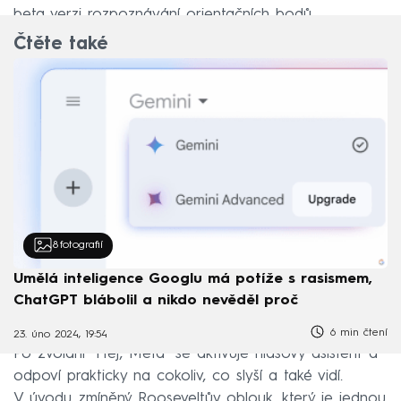
beta verzi rozpoznávání orientačních bodů.
Čtěte také
8
fotografií
Umělá inteligence Googlu má potíže s rasismem,
ChatGPT blábolil a nikdo nevěděl proč
6 min čtení
23. úno 2024, 19:54
Po zvolání "Hej, Meta" se aktivuje hlasový asistent a
odpoví prakticky na cokoliv, co slyší a také vidí.
V úvodu zmíněný Rooseveltův oblouk, který je jednou