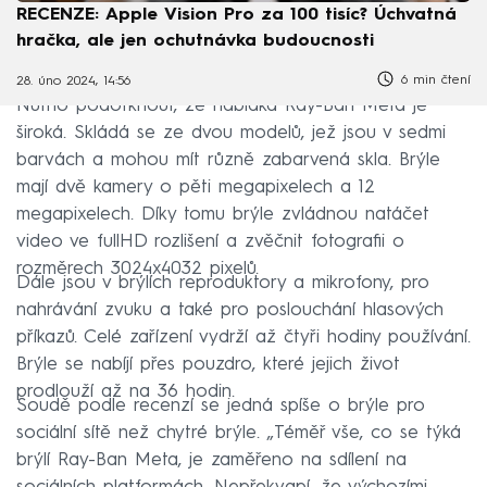
RECENZE: Apple Vision Pro za 100 tisíc? Úchvatná
hračka, ale jen ochutnávka budoucnosti
6 min čtení
28. úno 2024, 14:56
Nutno podotknout, že nabídka Ray-Ban Meta je
široká. Skládá se ze dvou modelů, jež jsou v sedmi
barvách a mohou mít různě zabarvená skla. Brýle
mají dvě kamery o pěti megapixelech a 12
megapixelech. Díky tomu brýle zvládnou natáčet
video ve fullHD rozlišení a zvěčnit fotografii o
rozměrech 3024x4032 pixelů.
Dále jsou v brýlích reproduktory a mikrofony, pro
nahrávání zvuku a také pro poslouchání hlasových
příkazů. Celé zařízení vydrží až čtyři hodiny používání.
Brýle se nabíjí přes pouzdro, které jejich život
prodlouží až na 36 hodin.
Soudě podle recenzí se jedná spíše o brýle pro
sociální sítě než chytré brýle. „Téměř vše, co se týká
brýlí Ray-Ban Meta, je zaměřeno na sdílení na