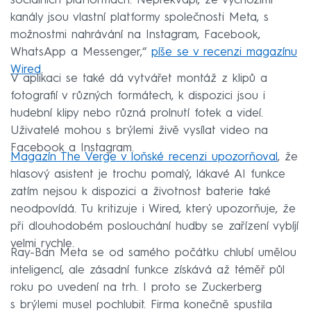
sociálních platformách. Nepřekvapí, že výchozími
kanály jsou vlastní platformy společnosti Meta, s
možnostmi nahrávání na Instagram, Facebook,
WhatsApp a Messenger,“
píše se v recenzi magazínu
Wired
.
V aplikaci se také dá vytvářet montáž z klipů a
fotografií v různých formátech, k dispozici jsou i
hudební klipy nebo různá prolnutí fotek a videí.
Uživatelé mohou s brýlemi živě vysílat video na
Facebook a Instagram.
Magazín The Verge v loňské recenzi upozorňoval
, že
hlasový asistent je trochu pomalý, lákavé AI funkce
zatím nejsou k dispozici a životnost baterie také
neodpovídá. Tu kritizuje i Wired, který upozorňuje, že
při dlouhodobém poslouchání hudby se zařízení vybíjí
velmi rychle.
Ray-Ban Meta se od samého počátku chlubí umělou
inteligencí, ale zásadní funkce získává až téměř půl
roku po uvedení na trh. I proto se Zuckerberg
s brýlemi musel pochlubit. Firma konečně spustila