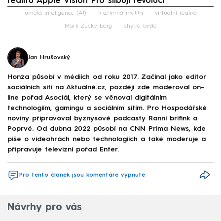
realitu Apple Vision Pro slibují revoluci
Failed to fetch
umělá inteligence (AI)
rozšířená realita
virtuální realita
Mark Zuckerberg
chytré brýle
Jan Hrušovský
Honza působí v médiích od roku 2017. Začínal jako editor
sociálních sítí na Aktuálně.cz, později zde moderoval on-
line pořad Asociál, který se věnoval digitálním
technologiím, gamingu a sociálním sítím. Pro Hospodářské
noviny připravoval byznysové podcasty Ranní brífink a
Poprvé. Od dubna 2022 působí na CNN Prima News, kde
píše o videohrách nebo technologiích a také moderuje a
připravuje televizní pořad Enter.
Pro tento článek jsou komentáře vypnuté
Návrhy pro vás