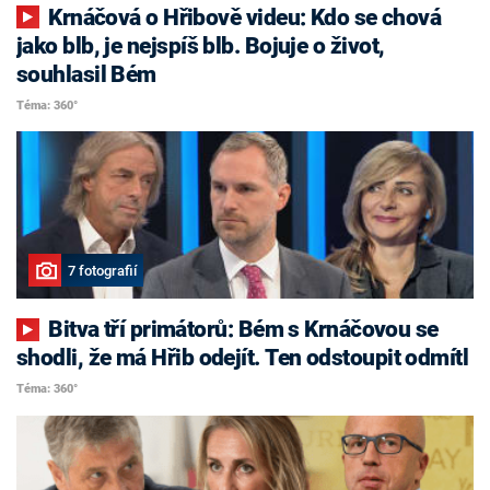
Krnáčová o Hřibově videu: Kdo se chová
jako blb, je nejspíš blb. Bojuje o život,
souhlasil Bém
Téma: 360°
7 fotografií
Bitva tří primátorů: Bém s Krnáčovou se
shodli, že má Hřib odejít. Ten odstoupit odmítl
Téma: 360°