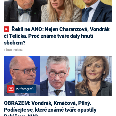
Řekli ne ANO: Nejen Charanzová, Vondrák
či Telička. Proč známé tváře daly hnutí
sbohem?
Téma: Politika
27 fotografií
OBRAZEM: Vondrák, Krnáčová, Pilný.
Podívejte se, které známé tváře opustily