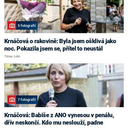
5 fotografií
Krnáčová o rakovině: Byla jsem ošklivá jako
noc. Pokazila jsem se, přítel to neustál
Téma: Lidé
7 fotografií
Krnáčová: Babiše z ANO vynesou v penálu,
dřív neskončí. Kdo mu neslouží, padne