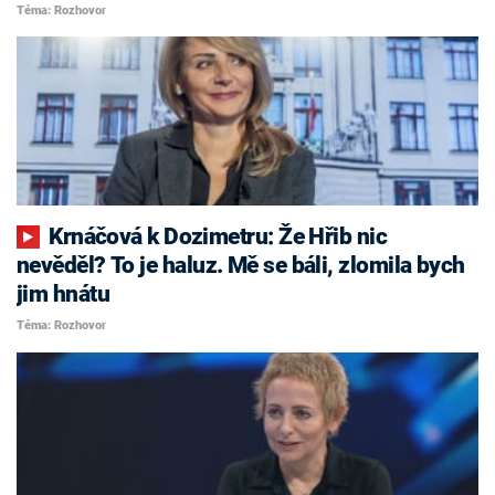
Téma: Rozhovor
Krnáčová k Dozimetru: Že Hřib nic
nevěděl? To je haluz. Mě se báli, zlomila bych
jim hnátu
Téma: Rozhovor