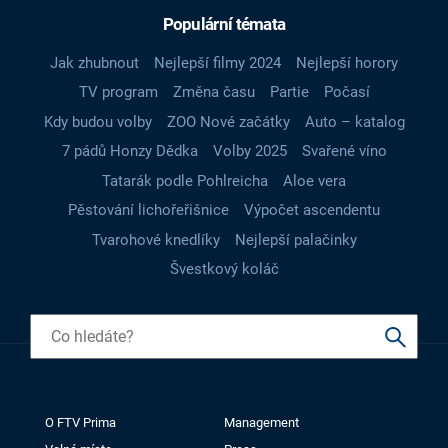
Populární témata
Jak zhubnout
Nejlepší filmy 2024
Nejlepší horory
TV program
Změna času
Partie
Počasí
Kdy budou volby
ZOO Nové začátky
Auto – katalog
7 pádů Honzy Dědka
Volby 2025
Svařené víno
Tatarák podle Pohlreicha
Aloe vera
Pěstování lichořeřišnice
Výpočet ascendentu
Tvarohové knedlíky
Nejlepší palačinky
Švestkový koláč
O FTV Prima
Management