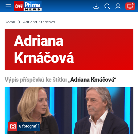
Domů
Adriana Krnáčová
Adriana
Krnáčová
Výpis příspěvků ke štítku
„Adriana Krnáčová“
8 fotografií