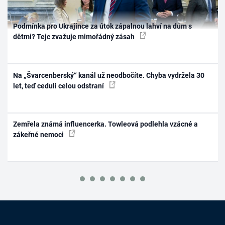
Podmínka pro Ukrajince za útok zápalnou lahví na dům s
dětmi? Tejc zvažuje mimořádný zásah
Na „Švarcenberský“ kanál už neodbočíte. Chyba vydržela 30
let, teď ceduli celou odstraní
Zemřela známá influencerka. Towleová podlehla vzácné a
zákeřné nemoci