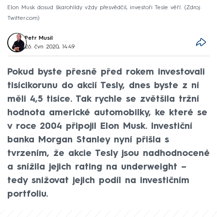
Elon Musk dosud škarohlídy vždy přesvědčil, investoři Tesle věří.
Zdroj:
Twitter.com
Petr Musil
26. čvn 2020, 14:49
Pokud byste přesně před rokem investovali
tisícikorunu do akcií Tesly, dnes byste z ní
měli 4,5 tisíce. Tak rychle se zvětšila tržní
hodnota americké automobilky, ke které se
v roce 2004 připojil Elon Musk. Investiční
banka Morgan Stanley nyní přišla s
tvrzením, že akcie Tesly jsou nadhodnocené
a snížila jejich rating na underweight –
tedy snižovat jejich podíl na investičním
portfoliu.