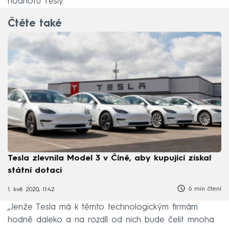
hodnotu Tesly.
Čtěte také
Tesla zlevnila Model 3 v Číně, aby kupující získal
státní dotaci
6 min čtení
1. kvě 2020, 11:42
„Jenže Tesla má k těmto technologickým firmám
hodně daleko a na rozdíl od nich bude čelit mnoha