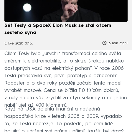
Šéf Tesly a SpaceX Elon Musk se stal otcem
šestého syna
6 min čtení
5. kvě 2020, 07:56
Cílem Tesly bylo „urychlit transformaci celého světa
směrem k elektromobilitě, a to skrze širokou nabídku
dostupných vozů na elektrický pohon“. V roce 2006
Tesla představila svůj první prototyp s označením
Roadster a o dva roky později začala tento model
vyrábět masově. Cena se blížila 110 tisícům dolarů,
z nuly na sto vůz zrychlil za čtyři sekundy a na jedno
nabití ujel až 400 kilometrů.
Když na USA dolehla finanční a následná
hospodářská krize v letech 2008 a 2009, vypadalo
to, že Tesla nepřežije. To poslední, po čem lidé
bojující o udržení své práce i příjmů toužili, byl drahý