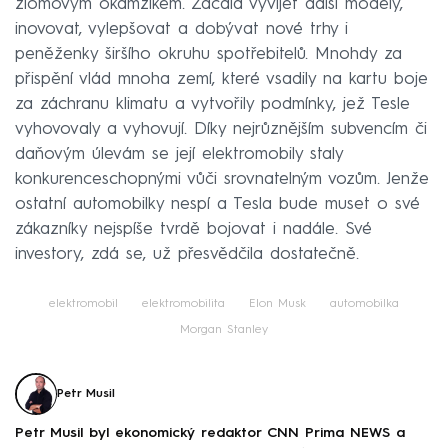
zlomovým okamžikem. Začala vyvíjet další modely,
inovovat, vylepšovat a dobývat nové trhy i
peněženky širšího okruhu spotřebitelů. Mnohdy za
přispění vlád mnoha zemí, které vsadily na kartu boje
za záchranu klimatu a vytvořily podmínky, jež Tesle
vyhovovaly a vyhovují. Díky nejrůznějším subvencím či
daňovým úlevám se její elektromobily staly
konkurenceschopnými vůči srovnatelným vozům. Jenže
ostatní automobilky nespí a Tesla bude muset o své
zákazníky nejspíše tvrdě bojovat i nadále. Své
investory, zdá se, už přesvědčila dostatečně.
elektromobil
elektromobilita
Elon Musk
automobilka
Morgan Stanley
Petr Musil
Petr Musil byl ekonomický redaktor CNN Prima NEWS a