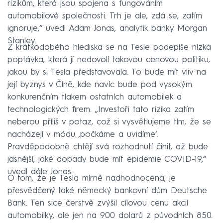
rizikům, která jsou spojena s fungováním
automobilové společnosti. Trh je ale, zdá se, zatím
ignoruje,“ uvedl Adam Jonas, analytik banky Morgan
Stanley.
Z krátkodobého hlediska se na Tesle podepíše nízká
poptávka, která jí nedovolí takovou cenovou politiku,
jakou by si Tesla představovala. To bude mít vliv na
její byznys v Číně, kde navíc bude pod vysokým
konkurenčním tlakem ostatních automobilek a
technologických firem. „Investoři tato rizika zatím
neberou příliš v potaz, což si vysvětlujeme tím, že se
nacházejí v módu ‚počkáme a uvidíme‘.
Pravděpodobně chtějí svá rozhodnutí činit, až bude
jasnější, jaké dopady bude mít epidemie COVID-19,“
uvedl dále Jonas.
O tom, že je Tesla mírně nadhodnocená, je
přesvědčený také německý bankovní dům Deutsche
Bank. Ten sice čerstvě zvýšil cílovou cenu akcií
automobilky, ale jen na 900 dolarů z původních 850.