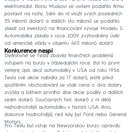
elektromobil. Elonu Muskovi se ovšem podařilo firmu
postavit na nohy. Sám do ní vložil svých posledních
35 milionů dolarů a dalších sto milionů se podařilo
získat od investorů na financování vývoje Modelu S.
Automobilka získala v roce 2009 zvýhodněný úvěr
od americké vlády v objemu 465 milionů dolarů.
Konkurence nespí
Definitivně se Tesla zbavila finančních problémů
vstupem na burzu v následujícím roce. Byl to první
veřejný úpis akcií automobilky v USA od roku 1956.
Tesla své akcie nabídla za 17 dolarů, ještě před
spuštěním obchodování se však cena o dva dolary
zvýšila a během prvního dne akcie posílily o dalších
sedm dolarů. Současných tisíc dolarů z ní dělá
nejhodnotnější automobilku v historii USA. Ano,
dokonce hodnotnější, než kdy byl Ford nebo General
Motors.
Pro Teslu byl vstup na Newyorskou burzu opravdu