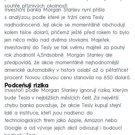
souhře příznivých okolností.
Investiční banka Morgan Stanley nyní přišla
s analýzou, podle které je tržní cena Tesly
nadhodnocená. Její akcie se momentálně obchodují
kolem tisíce dolarů, přičemž ještě před rokem to bylo
jen něco málo nad dvěma stovkami. Majetek
investovaný do Tesly se tak svému majiteli za pouhý
rok zhodnotil 4,5násobně. Morgan Stanley ale
předpovídá, že akcie momentálně nejhodnotnější
americké automobilky v historii oslabí až o pětatřicet
procent. Novou cílovou cenu stanovila na 650 dolarů.
Podceňují rizika
Investoři podle Morgan Stanley ignorují rizika, kterým
bude Tesla v nejbližších měsících čelit. Za největší
chybu banka považuje, že akcie Tesly kupují stejní
lidé a instituce, kteří jsou nadšenci do
technologických firem jako Apple, Amazon nebo
Google a od vývoje jejich akcií odvozují i budoucí