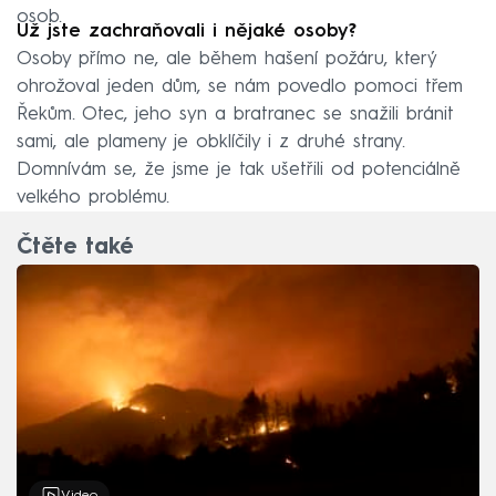
osob.
Už jste zachraňovali i nějaké osoby?
Osoby přímo ne, ale během hašení požáru, který
ohrožoval jeden dům, se nám povedlo pomoci třem
Řekům. Otec, jeho syn a bratranec se snažili bránit
sami, ale plameny je obklíčily i z druhé strany.
Domnívám se, že jsme je tak ušetřili od potenciálně
velkého problému.
Čtěte také