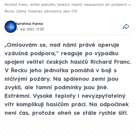
Richard Franc, velitel jednotky českých hasičů nasazených při požárech v
Řecku
Zdroj: Hasičský záchranný sbor ČR
Kateřina Farná
11. srp 2021, 17:03
„Omlouvám se, nad námi právě operuje
vzdušná podpora,“ reaguje po výpadku
spojení velitel českých hasičů Richard Franc.
V Řecku jeho jednotka pomáhá v boji s
ničivými požáry. Na spálenou zemi jsou
zvyklí, ale tamní podmínky jsou jiné.
Extrémní. Vysoké teploty i nevyzpytatelný
vítr komplikují hasičům práci. Na odpočinek
není čas, protože oheň se stále rychle šíří.