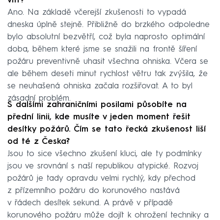
vítr?
Ano. Na základě včerejší zkušenosti to vypadá
dneska úplně stejně. Přibližně do brzkého odpoledne
bylo absolutní bezvětří, což byla naprosto optimální
doba, během které jsme se snažili na frontě šíření
požáru preventivně uhasit všechna ohniska. Včera se
ale během deseti minut rychlost větru tak zvýšila, že
se neuhašená ohniska začala rozšiřovat. A to byl
zásadní problém.
S dalšími zahraničními posilami působíte na
přední linii, kde musíte v jeden moment řešit
desítky požárů. Čím se tato řecká zkušenost liší
od té z Česka?
Jsou to sice všechno zkušení kluci, ale ty podmínky
jsou ve srovnání s naší republikou atypické. Rozvoj
požárů je tady opravdu velmi rychlý, kdy přechod
z přízemního požáru do korunového nastává
v řádech desítek sekund. A právě v případě
korunového požáru může dojít k ohrožení techniky a