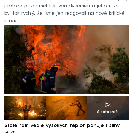
protože požár měl takovou dynamiku a jeho rozvoj
byl tak rychlý, že jsme jen reagovali na nové kritické
situace.
6 fotografií
Stále tam vedle vysokých teplot panuje i silný