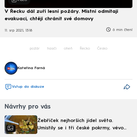
Video
V Řecku dál zuří lesní požáry. Místní odmítají
evakuaci, chtějí chránit své domovy
6 min čtení
11. srp 2021, 13:18
požár
hasiči
oheň
Řecko
Česko
Kateřina Farná
Vstup do diskuze
Návrhy pro vás
Žebříček nejhorších jídel světa.
Umístily se i tři české pokrmy, vévodí
skandinávská kuchyně