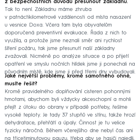
z bezpečnostních důvodů přesunout základnu.
Tak to není. Základnu máme zhruba
v patnáctikilometrové vzdálenosti od místa nasazení
u vesnice Doxa. Včera tam byla obyvatelům
doporučená preventivní evakuace. Řada z nich to
využila, a protože jsme neznali směr ani rychlost
šíření požáru, tak jsme přesunutí naší základny
zvažovali. Nicméně po analýze situace a po přijetí
opatření ve smyslu nočních hlídek jsme ji ponechali na
původním místě, kde jsme ji před třemi dny vybudovali.
Jaké největší problémy, kromě samotného ohně,
musíte řešit?
Kromě pravidelného doplňování cisteren pohonnými
hmotami, abychom byli vždycky akceschopní a mohli
přejít z útoku do obrany v případě potřeby, řešíme
vysoké teploty. Je tady 37 stupňů ve stínu, takže hrozí
dehydratace, přehřátí a úpaly. Činnost je tu velice
fyzicky náročná. Během včerejšího dne nebyl čas ani
na třicetiminutovou pauzu, třeba aby se hasiči najedli,