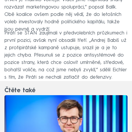
rozvázat marketingovou spolupráci,“ popsal Balík.
Obě koalice ovšem podle něj vědí, že do letošních
voleb investovaly hodně politického kapitálu, takže
jsou pevné a vydrží.
Piráti se STAN zaujímali v předvolebních průzkumech i
první pozici, avšak nyní obsadili třetí. „Andrej Babiš už
z protipirátské kampaně ustupuje, srazil je a je to
jejich chyba. Přesunuli se z pozice antisystémové do
pozice strany, která chce oslovit umírněné, středové,
bohatší voliče, na což jsme nebyli zvyklí,“ sdělil Eichler
s tím, že Piráti se nechali zatlačit do defenzivy.
Čtěte také