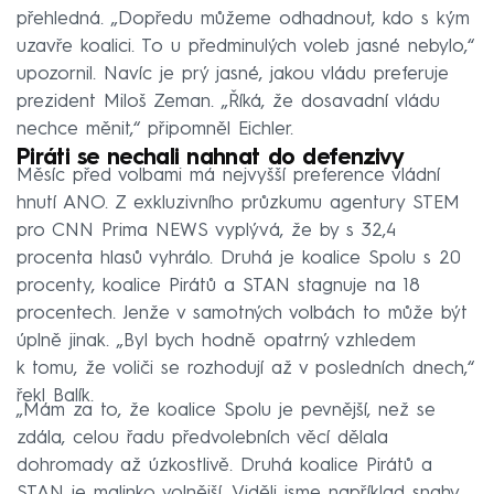
přehledná. „Dopředu můžeme odhadnout, kdo s kým
uzavře koalici. To u předminulých voleb jasné nebylo,“
upozornil. Navíc je prý jasné, jakou vládu preferuje
prezident Miloš Zeman. „Říká, že dosavadní vládu
nechce měnit,“ připomněl Eichler.
Piráti se nechali nahnat do defenzivy
Měsíc před volbami má nejvyšší preference vládní
hnutí ANO. Z exkluzivního průzkumu agentury STEM
pro CNN Prima NEWS vyplývá, že by s 32,4
procenta hlasů vyhrálo. Druhá je koalice Spolu s 20
procenty, koalice Pirátů a STAN stagnuje na 18
procentech. Jenže v samotných volbách to může být
úplně jinak. „Byl bych hodně opatrný vzhledem
k tomu, že voliči se rozhodují až v posledních dnech,“
řekl Balík.
„Mám za to, že koalice Spolu je pevnější, než se
zdála, celou řadu předvolebních věcí dělala
dohromady až úzkostlivě. Druhá koalice Pirátů a
STAN je malinko volnější. Viděli jsme například snahy