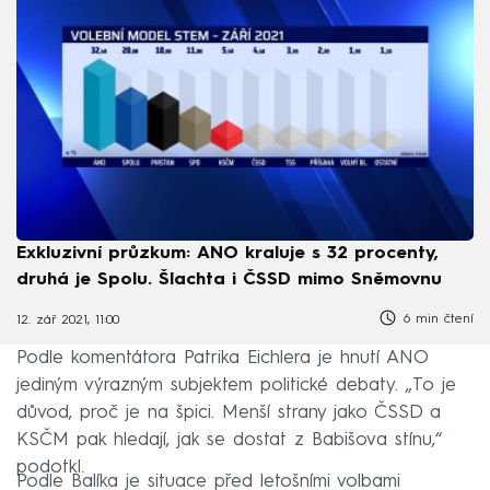
Exkluzivní průzkum: ANO kraluje s 32 procenty,
druhá je Spolu. Šlachta i ČSSD mimo Sněmovnu
6 min čtení
12. zář 2021, 11:00
Podle komentátora Patrika Eichlera je hnutí ANO
jediným výrazným subjektem politické debaty. „To je
důvod, proč je na špici. Menší strany jako ČSSD a
KSČM pak hledají, jak se dostat z Babišova stínu,“
podotkl.
Podle Balíka je situace před letošními volbami