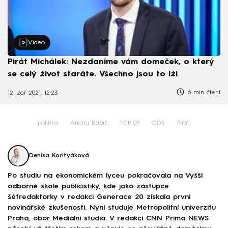
Video
Pirát Michálek: Nezdaníme vám domeček, o který
se celý život staráte. Všechno jsou to lži
6 min čtení
12. zář 2021, 12:23
politika
Andrej Babiš
TOP 09
ODS
Piráti
Denisa Korityáková
Po studiu na ekonomickém lyceu pokračovala na Vyšší
odborné škole publicistiky, kde jako zástupce
šéfredaktorky v redakci Generace 20 získala první
novinářské zkušenosti. Nyní studuje Metropolitní univerzitu
Praha, obor Mediální studia. V redakci CNN Prima NEWS