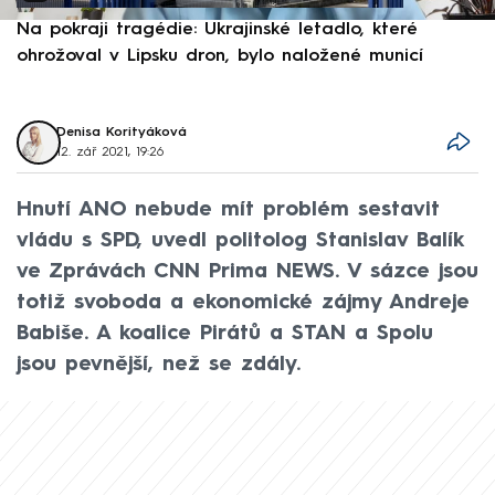
Na pokraji tragédie: Ukrajinské letadlo, které
P
ohrožoval v Lipsku dron, bylo naložené municí
e
Denisa Korityáková
12. zář 2021, 19:26
Hnutí ANO nebude mít problém sestavit
vládu s SPD, uvedl politolog Stanislav Balík
ve Zprávách CNN Prima NEWS. V sázce jsou
totiž svoboda a ekonomické zájmy Andreje
Babiše. A koalice Pirátů a STAN a Spolu
jsou pevnější, než se zdály.