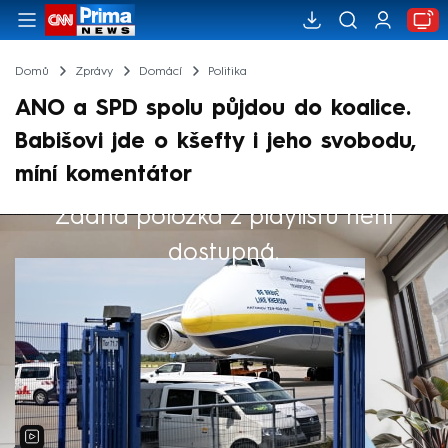
Domů
Zprávy
Domácí
Politika
ANO a SPD spolu půjdou do koalice.
Babišovi jde o kšefty i jeho svobodu,
míní komentátor
Žádná položka z playlistu není
Výběr redakce
dostupná.