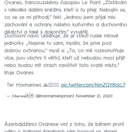
Ovanes, francouzskému časopisu Le Point. „Zůstávám
s několika dalšími kněžími, kteří si to přejí. Nebojím se,
co se se mi přihodí,“ řekl. „Jednou jsem přijal misi
zachování a ochrany našeho kulturního a duchovního
dědictví a také ji dokončím,“ vysvětlil.
Duchovní navíc uklidňuje, že je střeží ruské mírové
jednotky. „Nejsme tu sami, myslím, že jsme pod
dobrou ochranou,“ myslí si. „To, co mě rozesmutňuje
více, jsou všichni ti věřící, kteří už nebudou moci přijít
nebo budou mít strach navštívit toto svaté místo,“
lituje Ovanes.
Ter Hovhannes 🙏🏻✊🏻
pic.twitter.com/NmZQY8ckL7
— 𝓜𝓪𝓻𝓲𝓷𝓮🇦🇲 (@marinemelqonian)
November 21, 2020
Ázerbájdžánci Ovanese viní z toho, že během první
války o Náhorní Karabach sám bojoval se zbraní