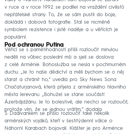
v ruce a v roce 1992 se podílel na vraždění civilistů
nepřátelské strany. To, že se sám pustil do boje,
dokládá i dobová fotografie. Stal se nicméně
symbolem rezistence i jisté naděje a u věřících je
populární.
Pod ochranou Putina
Věřící se s pamětihodností přišli rozloučit minulou
neděli na vůbec poslední mši a sjeli se doslova
z celé Arménie. Bohoslužba se nesla v pochmurném
duchu. „Je to naše dědictví a měli bychom se o něj
starat a chránit ho,“ uvedla pro Sky News Sona
Chačaturjanová, která přijela z arménského hlavního
města Jerevanu. „Bohužel se stane součástí
Ázerbájdžánu. Je to bolestivé, ale nechci se rozloučit,
protože vím, že se jednou vrátím,“ dodala.
S Dadivankem se přišlo rozloučit také několik
arménských vojáků, kteří v šestitýdenní válce o
Náhorní Karabach bojovali. Klášter je pro Arménce