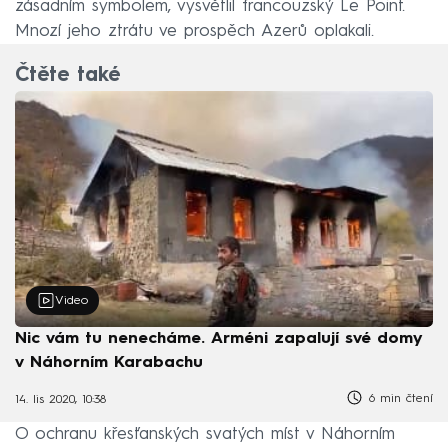
zásadním symbolem, vysvětlil francouzský Le Point.
Mnozí jeho ztrátu ve prospěch Azerů oplakali.
Čtěte také
Video
Nic vám tu nenecháme. Arméni zapalují své domy
v Náhorním Karabachu
6 min čtení
14. lis 2020, 10:38
O ochranu křesťanských svatých míst v Náhorním