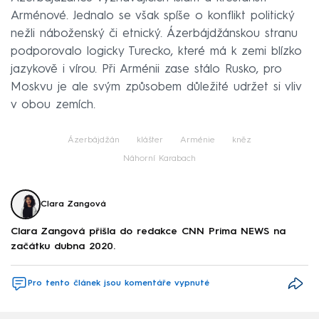
Arménové. Jednalo se však spíše o konflikt politický
nežli náboženský či etnický. Ázerbájdžánskou stranu
podporovalo logicky Turecko, které má k zemi blízko
jazykově i vírou. Při Arménii zase stálo Rusko, pro
Moskvu je ale svým způsobem důležité udržet si vliv
v obou zemích.
Ázerbájdžán
klášter
Arménie
kněz
Náhorní Karabach
Clara Zangová
Clara Zangová přišla do redakce CNN Prima NEWS na
začátku dubna 2020.
Pro tento článek jsou komentáře vypnuté