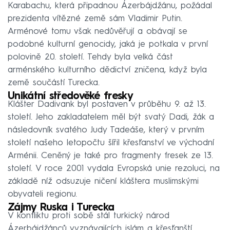
Karabachu, která připadnou Ázerbájdžánu, požádal
prezidenta vítězné země sám Vladimir Putin.
Arménové tomu však nedůvěřují a obávají se
podobné kulturní genocidy, jaká je potkala v první
polovině 20. století. Tehdy byla velká část
arménského kulturního dědictví zničena, když byla
země součástí Turecka.
Unikátní středověké fresky
Klášter Dadivank byl postaven v průběhu 9. až 13.
století. Jeho zakladatelem měl být svatý Dadi, žák a
následovník svatého Judy Tadeáše, který v prvním
století našeho letopočtu šířil křesťanství ve východní
Arménii. Ceněný je také pro fragmenty fresek ze 13.
století. V roce 2001 vydala Evropská unie rezoluci, na
základě níž odsuzuje ničení kláštera muslimskými
obyvateli regionu.
Zájmy Ruska i Turecka
V konfliktu proti sobě stál turkický národ
Ázerbájdžánců vyznávajících islám a křesťanští