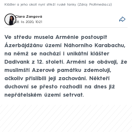
Klášter a jeho okolí nyní střeží ruské tanky.
Zdroj: Profimedia.cz
Clara Zangová
28. lis 2020, 10:21
Ve středu musela Arménie postoupit
Ázerbájdžánu území Náhorního Karabachu,
na němž se nachází i unikátní klášter
Dadivank z 12. století. Arméni se obávají, že
muslimští Azerové památku zdemolují,
ačkoliv přislíbili její zachování. Někteří
duchovní se přesto rozhodli na dnes již
nepřátelském území setrvat.