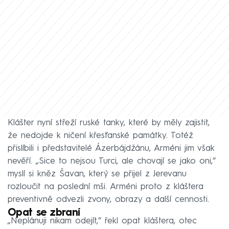
Klášter nyní střeží ruské tanky, které by měly zajistit,
že nedojde k ničení křesťanské památky. Totéž
přislíbili i představitelé Ázerbájdžánu, Arméni jim však
nevěří. „Sice to nejsou Turci, ale chovají se jako oni,“
myslí si kněz Šavan, který se přijel z Jerevanu
rozloučit na poslední mši. Arméni proto z kláštera
preventivně odvezli zvony, obrazy a další cennosti.
Opat se zbraní
„Neplánuji nikam odejít,“ řekl opat kláštera, otec