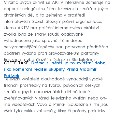
V rámci svých aktivit se AKTV intenzivně zaměřuje na
boj proti nelegálnímu šíření televizních seriálů a jiných
chráněných děl, a to zejména v prostředí
internetových úložišť. Stěžejní právní argumentace,
kterou AKTV pro potírání internetového pirátství
zvolila, byla ze strany soudů opakovaně
vyhodnocena jako správná. Těmi dosud
nejvýznamnějšími úspěchy jsou potvrzená předběžná
opatření vydaná proti provozovatelům platformy
Fastshare nebo úložišť eDisk.cz a Sledujteto.cz.
ČTĚTE TAKÉ:
Držme si pěsti, je to zvláštní doba,
říká komerční ředitel skupiny Prima Vladimír
Pořízek
Televizní vysílatelé dlouhodobě vynakládají vysoké
finanční prostředky na tvorbu původních českých
seriálů a jiných audiovizuálních děl následně
zveřejňovaných v rámci televizního vysílání nebo on-
line videotékách Voyo a Prima+. Souběžně s tím jsou
však tyto exkluzivní seriály, filmy či pořady prakticky