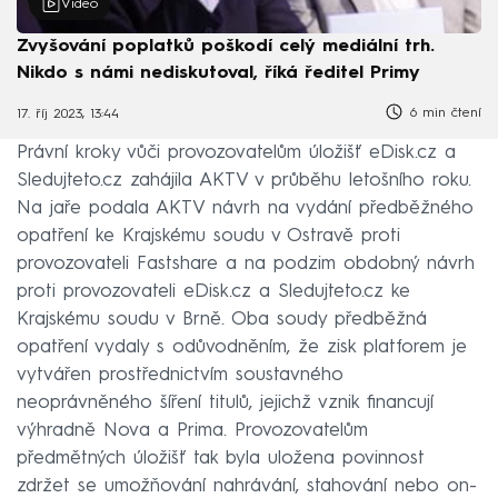
Video
Zvyšování poplatků poškodí celý mediální trh.
Nikdo s námi nediskutoval, říká ředitel Primy
6 min čtení
17. říj 2023, 13:44
Právní kroky vůči provozovatelům úložišť eDisk.cz a
Sledujteto.cz zahájila AKTV v průběhu letošního roku.
Na jaře podala AKTV návrh na vydání předběžného
opatření ke Krajskému soudu v Ostravě proti
provozovateli Fastshare a na podzim obdobný návrh
proti provozovateli eDisk.cz a Sledujteto.cz ke
Krajskému soudu v Brně. Oba soudy předběžná
opatření vydaly s odůvodněním, že zisk platforem je
vytvářen prostřednictvím soustavného
neoprávněného šíření titulů, jejichž vznik financují
výhradně Nova a Prima. Provozovatelům
předmětných úložišť tak byla uložena povinnost
zdržet se umožňování nahrávání, stahování nebo on-