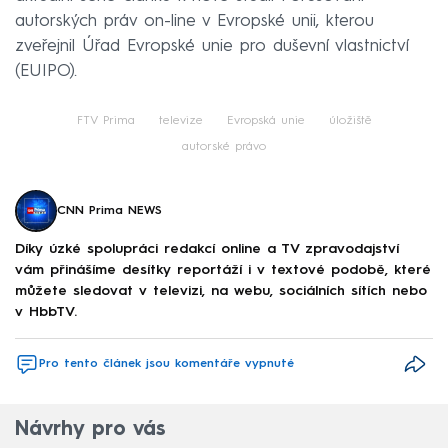
autorských práv on-line v Evropské unii, kterou
zveřejnil Úřad Evropské unie pro duševní vlastnictví
(EUIPO).
FTV Prima
televize
Evropská unie
úložiště
autorské právo
CNN Prima NEWS
Díky úzké spolupráci redakcí online a TV zpravodajství
vám přinášíme desítky reportáží i v textové podobě, které
můžete sledovat v televizi, na webu, sociálních sítích nebo
v HbbTV.
Pro tento článek jsou komentáře vypnuté
Návrhy pro vás