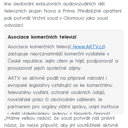
line sledování exkluzivních audiovizuálních děl
televizních skupin Nova a Prima. Předběžné opatření
pak potvrdil Vrchní soud v Olomouci jako soud
odvolací.
Asociace komerčních televizí
Asociace komerčních televizí
(www.AKTV.cz)
zastupuje nejvýznamnější komerční vysílatele v
České republice. Jejím cílem je hájit, podporovat a
prosazovat jejich společné zájmy.
AKTV se aktivně podílí na přípravě národní i
evropské legislativy vztahující se ke komerčnímu
televiznímu vysílání, ochraně osobních údajů,
novinářské práci či obchodním sdělením. Je
partnerem pro orgány státní správy, unijní instituce
i další stakeholdery. Jednou z hlavních činností
„Máme velkou radost, že soud potvrdil náš právní
AKTV je ochrana autorských práv svých členů a
názor, že nelze připustit, aby jiní soutěžitelé aktivně