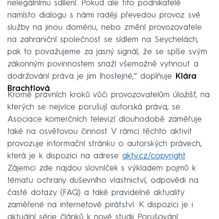
nelegálnímu sdílení. Pokud ale tito podnikatelé
namísto dialogu s námi raději převedou provoz své
služby na jinou doménu, nebo změní provozovatele
na zahraniční společnost se sídlem na Seychelách,
pak to považujeme za jasný signál, že se spíše svým
zákonným povinnostem snaží všemožně vyhnout a
dodržování práva je jim lhostejné,“ doplňuje
Klára
Brachtlová
.
Kromě právních kroků vůči provozovatelům úložišť, na
kterých se nejvíce porušují autorská práva, se
Asociace komerčních televizí dlouhodobě zaměřuje
také na osvětovou činnost. V rámci těchto aktivit
provozuje informační stránku o autorských právech,
která je k dispozici na adrese
aktv.cz/copyright
.
Zájemci zde najdou slovníček s výkladem pojmů k
tématu ochrany duševního vlastnictví, odpovědi na
časté dotazy (FAQ) a také pravidelné aktuality
zaměřené na internetové pirátství. K dispozici je i
aktuální série článků k nové studii Porušování