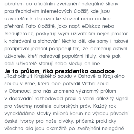
obratem po oficiálním zveřejnění nelegálně šířeny
prostřednictvím internetových úložišť, kde jsou
uživatelům k dispozici ke stažení nebo on-line
přehrání. Tato úložiště, jako např. eDisk.cz nebo
Sledujteto.cz, poskytují svým uživatelům nejen prostor
k nahrávání a stahování těchto děl, ale samy i takové
protiprávní jednání podporují tím, že odměňují aktivní
uživatele, kteří nahrávají populární tituly, které pak
další uživatelé stahují nebo sledují on-line.
Je to průlom, říká prezidentka asociace
„Rozhodnutí Krajského soudu v Ostravě a Krajského
soudu v Brně, která obě potvrdil Vrchní soud
v Olomouci, pro nás znamená významný průlom
v dosavadní rozhodovací praxi a velmi důležitý signál
pro všechny nositele autorských práv. Každý rok
vynakládáme stovky milionů korun na výrobu původní
české tvorby pro naše diváky, přičemž prakticky
všechna díla jsou okamžitě po zveřejnění nelegálně