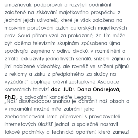
boj proti internetovému pirátství.
umožňovali, podporovali a rozvíjeli podnikání
Vedle toho je AKTV aktivní i v podpoře televize
založené na získávání majetkového prospěchu z
jako reklamního mediatypu. Pro komunikaci se
jednání jejich uživatelů, které je však založeno na
zadavateli reklamy a mediálními agenturami
masivním porušování cizích autorských majetkových
provozuje informační web ScreenVoice.cz a
práv. Soud přitom vzal za prokázané, že tím může
pravidelně pořádá oborové konference.
být oběma televizním skupinám způsobena újma
spočívající zejména v odlivu diváků, v rozmělnění a
ztrátě exkluzivity jednotlivých seriálů, snížení zájmu o
jimi nabízené videotéky, ale rovněž ve snížení příjmů
z reklamy a zisku z předplatného za služby na
vyžádání,“ doplňuje právní zástupkyně Asociace
komerčních televizí
doc. JUDr. Dana Ondrejová,
Ph.D.
, z advokátní kanceláře Legato.
„Naší dlouhodobou snahou je ochránit náš obsah a
v maximální možné míře zabránit jeho
znehodnocování. Jsme připraveni s provozovateli
internetových úložišť jednat a společně nastavit
takové podmínky a technická opatření, která zamezí