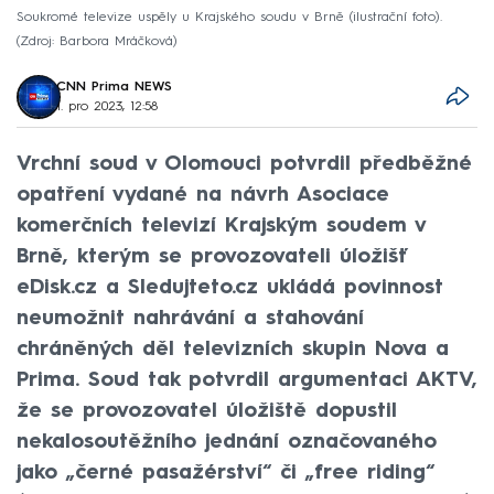
Soukromé televize uspěly u Krajského soudu v Brně (ilustrační foto).
Zdroj: Barbora Mráčková
CNN Prima NEWS
1. pro 2023, 12:58
Vrchní soud v Olomouci potvrdil předběžné
opatření vydané na návrh Asociace
komerčních televizí Krajským soudem v
Brně, kterým se provozovateli úložišť
eDisk.cz a Sledujteto.cz ukládá povinnost
neumožnit nahrávání a stahování
chráněných děl televizních skupin Nova a
Prima. Soud tak potvrdil argumentaci AKTV,
že se provozovatel úložiště dopustil
nekalosoutěžního jednání označovaného
jako „černé pasažérství“ či „free riding“