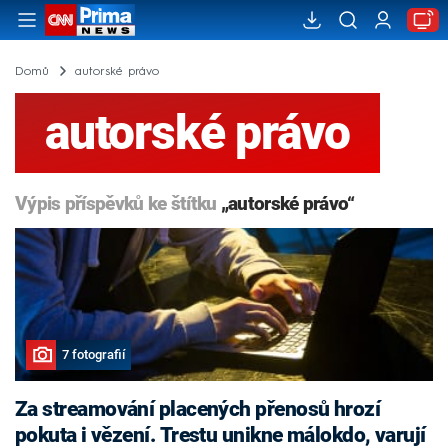
Domů
autorské právo
autorské právo
Výpis příspěvků ke štítku
„autorské právo“
7 fotografií
Za streamování placených přenosů hrozí
pokuta i vězení. Trestu unikne málokdo, varují