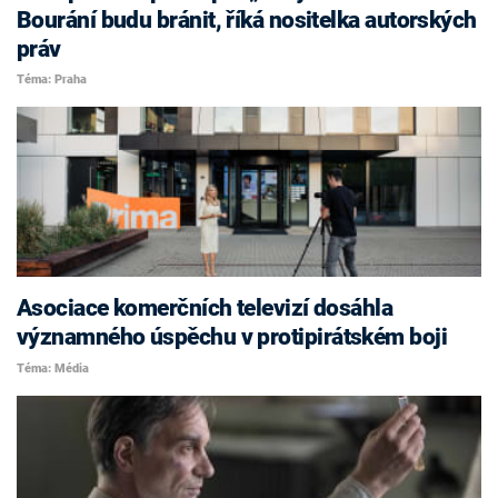
Bourání budu bránit, říká nositelka autorských
práv
Téma: Praha
Asociace komerčních televizí dosáhla
významného úspěchu v protipirátském boji
Téma: Média