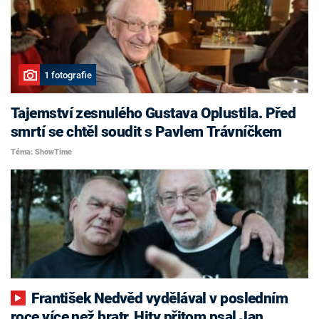
1 fotografie
Tajemství zesnulého Gustava Oplustila. Před
smrtí se chtěl soudit s Pavlem Trávníčkem
Téma: ShowTime
František Nedvěd vydělával v posledním
roce více než bratr. Hity přitom psal Jan