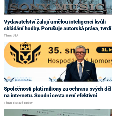
Vydavatelství žalují umělou inteligenci kvůli
skládání hudby. Porušuje autorská práva, tvrdí
Téma: USA
Společnosti platí miliony za ochranu svých děl
na internetu. Soudní cesta není efektivní
Téma: Tiskové zprávy