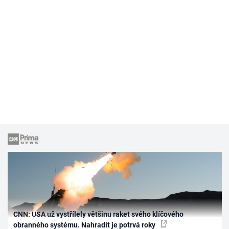
CNN: USA už vystřílely většinu raket svého klíčového
obranného systému. Nahradit je potrvá roky