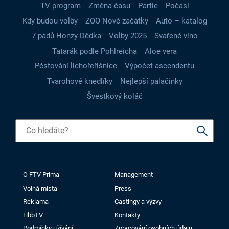
TV program
Změna času
Partie
Počasí
Kdy budou volby
ZOO Nové začátky
Auto – katalog
7 pádů Honzy Dědka
Volby 2025
Svařené víno
Tatarák podle Pohlreicha
Aloe vera
Pěstování lichořeřišnice
Výpočet ascendentu
Tvarohové knedlíky
Nejlepší palačinky
Švestkový koláč
O FTV Prima
Management
Volná místa
Press
Reklama
Castingy a výzvy
HbbTV
Kontakty
Podmínky užívání
Zpracování osobních údajů