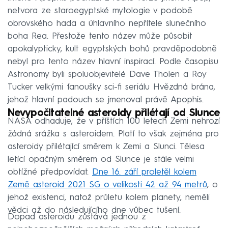
netvora ze staroegyptské mytologie v podobě
obrovského hada a úhlavního nepřítele slunečního
boha Rea. Přestože tento název může působit
apokalypticky, kult egyptských bohů pravděpodobně
nebyl pro tento název hlavní inspirací. Podle časopisu
Astronomy byli spoluobjevitelé Dave Tholen a Roy
Tucker velkými fanoušky sci-fi seriálu Hvězdná brána,
jehož hlavní padouch se jmenoval právě Apophis.
Nevypočitatelné asteroidy přilétají od Slunce
NASA odhaduje, že v příštích 100 letech Zemi nehrozí
žádná srážka s asteroidem. Platí to však zejména pro
asteroidy přilétající směrem k Zemi a Slunci. Tělesa
letící opačným směrem od Slunce je stále velmi
obtížné předpovídat.
Dne 16. září proletěl kolem
Země asteroid 2021 SG o velikosti 42 až 94 metrů
, o
jehož existenci, natož průletu kolem planety, neměli
vědci až do následujícího dne vůbec tušení.
Dopad asteroidu zůstává jednou z