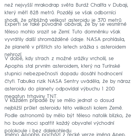
než nejvyšší mrakodrap světa Burdž Chalífa v Dubaji,
který měří 828 metrů. Později se však odborníci
shodli, že přibližná velikost asteroidu je 370 metrů.
Experti se také původně obávali, že by se vesmírné
těleso mohlo srazit se Zemí. Tuto domněnku však
vyvrátily další shromážděné údaje. NASA prohlásila,
že planetě v příštích sto letech srážka s asteroidem
nehrozí.
V době, kdy strach z možné srážky vrcholil, se
Apophis stal prvním asteroidem, který na Turínské
stupnici nebezpečnosti dopadu dosáhl hodnocení
čtyři. Tabulka rizik NASA Sentry uváděla, že by náraz
asteroidu do planety odpovídal výbuchu 1 200
megatun trhaviny TNT.
V každém případě by se mělo jednat o dosud
nejbližší průlet asteroidu této velikosti kolem Země.
Podle astronomů by mělo být těleso natolik blízko, že
ho bude moci spatřit každý obyvatel východní
polokoule i bez dalekohledu.
Jméno Apophis pochází z řecké verze jména Apep,