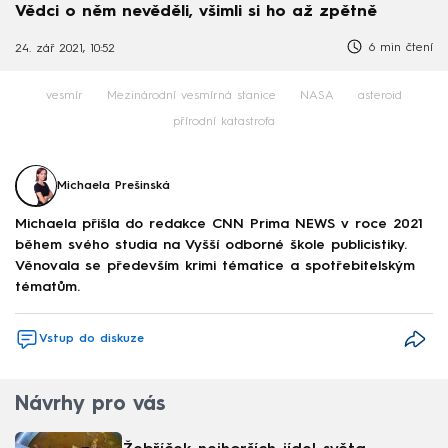
Vědci o něm nevěděli, všimli si ho až zpětně
6 min čtení
24. zář 2021, 10:52
vesmír
Mezinárodní vesmírná stanice
NASA
asteroid
přírodní katastrofa
Michaela Prešinská
Michaela přišla do redakce CNN Prima NEWS v roce 2021
během svého studia na Vyšší odborné škole publicistiky.
Věnovala se především krimi tématice a spotřebitelským
tématům.
Vstup do diskuze
Návrhy pro vás