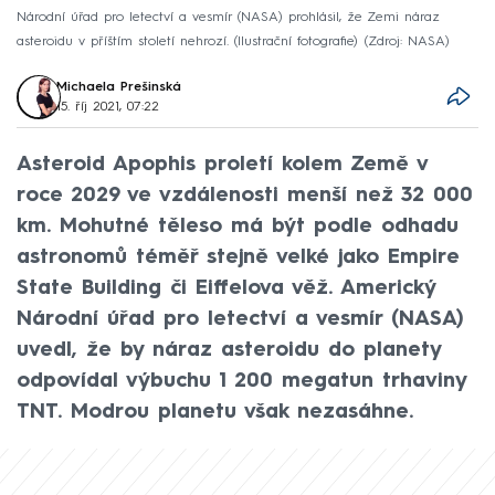
Národní úřad pro letectví a vesmír (NASA) prohlásil, že Zemi náraz
asteroidu v příštím století nehrozí. (Ilustrační fotografie)
Zdroj: NASA
Michaela Prešinská
15. říj 2021, 07:22
Asteroid Apophis proletí kolem Země v
roce 2029 ve vzdálenosti menší než 32 000
km. Mohutné těleso má být podle odhadu
astronomů téměř stejně velké jako Empire
State Building či Eiffelova věž. Americký
Národní úřad pro letectví a vesmír (NASA)
uvedl, že by náraz asteroidu do planety
odpovídal výbuchu 1 200 megatun trhaviny
TNT. Modrou planetu však nezasáhne.