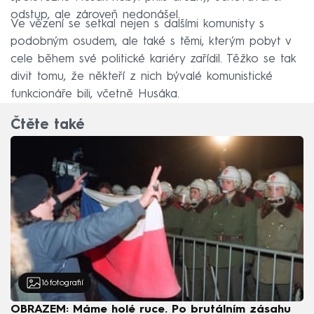
odstup, ale zároveň nedonášel.
Ve vězení se setkal nejen s dalšími komunisty s
podobným osudem, ale také s těmi, kterým pobyt v
cele během své politické kariéry zařídil. Těžko se tak
divit tomu, že někteří z nich bývalé komunistické
funkcionáře bili, včetně Husáka.
Čtěte také
16
fotografií
OBRAZEM: Máme holé ruce. Po brutálním zásahu