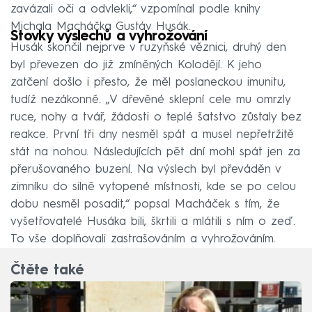
zavázali oči a odvlekli,“ vzpomínal podle knihy
Michala Macháčka Gustáv Husák.
Stovky výslechů a vyhrožování
Husák skončil nejprve v ruzyňské věznici, druhý den
byl převezen do již zmíněných Kolodějí. K jeho
zatčení došlo i přesto, že měl poslaneckou imunitu,
tudíž nezákonně. „V dřevěné sklepní cele mu omrzly
ruce, nohy a tvář, žádosti o teplé šatstvo zůstaly bez
reakce. První tři dny nesměl spát a musel nepřetržitě
stát na nohou. Následujících pět dní mohl spát jen za
přerušovaného buzení. Na výslech byl převáděn v
zimníku do silně vytopené místnosti, kde se po celou
dobu nesměl posadit,“ popsal Macháček s tím, že
vyšetřovatelé Husáka bili, škrtili a mlátili s ním o zeď.
To vše doplňovali zastrašováním a vyhrožováním.
Čtěte také