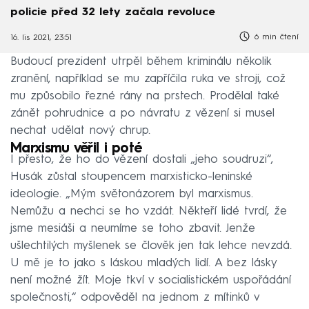
policie před 32 lety začala revoluce
6 min čtení
16. lis 2021, 23:51
Budoucí prezident utrpěl během kriminálu několik
zranění, například se mu zapříčila ruka ve stroji, což
mu způsobilo řezné rány na prstech. Prodělal také
zánět pohrudnice a po návratu z vězení si musel
nechat udělat nový chrup.
Marxismu věřil i poté
I přesto, že ho do vězení dostali „jeho soudruzi“,
Husák zůstal stoupencem marxisticko-leninské
ideologie. „Mým světonázorem byl marxismus.
Nemůžu a nechci se ho vzdát. Někteří lidé tvrdí, že
jsme mesiáši a neumíme se toho zbavit. Jenže
ušlechtilých myšlenek se člověk jen tak lehce nevzdá.
U mě je to jako s láskou mladých lidí. A bez lásky
není možné žít. Moje tkví v socialistickém uspořádání
společnosti,“ odpověděl na jednom z mítinků v