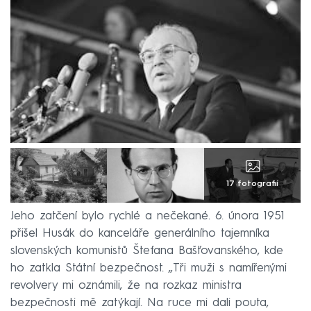
17 fotografií
Jeho zatčení bylo rychlé a nečekané. 6. února 1951
přišel Husák do kanceláře generálního tajemníka
slovenských komunistů Štefana Bašťovanského, kde
ho zatkla Státní bezpečnost. „Tři muži s namířenými
revolvery mi oznámili, že na rozkaz ministra
bezpečnosti mě zatýkají. Na ruce mi dali pouta,