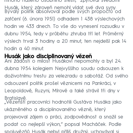
mnoho našeho osobního štěstí,“ zpytoval svědomí
Husák, který zároveň nemohl vídat své dva syny.
Bývalý politik absolvoval podle svých propočtů od
zatčení (6. února 1951) odhadem 1 438 výslechových
hodin ve 433 dnech. To vše do vynesení rozsudku v
dubnu 1954, tedy v průběhu zhruba tří let. Průměrný
výslech trval 3 hodiny a 20 minut, ten nejdelší pak 14
hodin a 40 minut.
Husák jako disciplinovaný vězeň
Ani žádosti o milost Husákovi nepomohly a byl 24.
dubna 1954 kolegiem Nejvyššího soudu odsouzen k
doživotnímu trestu za velezradu a sabotáž. Od svého
odsouzení politik prošel věznicemi na Pankráci, v
Leopoldově, Ruzyni, Mírově a také strávil tři dny v
Bratislavě.
„Vězeňští pracovníci hodnotili Gustáva Husáka jako
ukázněného a disciplinovaného vězně, který
projevoval zájem o práci, zodpovědnost a snažil se
podat co nejlepší výkon,“ popsal Macháček. Podle
spoluvězňů Husák nebyl příliš družný, uchovával si