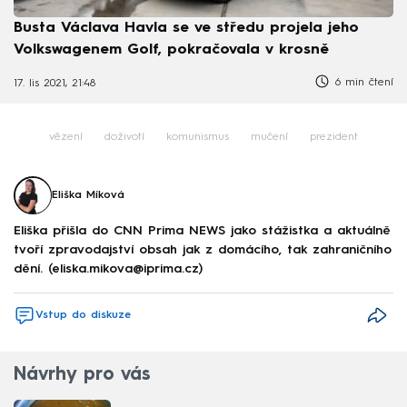
Busta Václava Havla se ve středu projela jeho
Volkswagenem Golf, pokračovala v krosně
6 min čtení
17. lis 2021, 21:48
vězení
doživotí
komunismus
mučení
prezident
Eliška Míková
Eliška přišla do CNN Prima NEWS jako stážistka a aktuálně
tvoří zpravodajství obsah jak z domácího, tak zahraničního
dění. (eliska.mikova@iprima.cz)
Vstup do diskuze
Návrhy pro vás