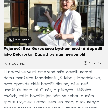
21
fotografií
Pajerová: Bez Gorbačova bychom možná dopadli
jako Bělorusko. Západ by nám nepomohl
6 min čtení
17. lis 2021, 13:12
Husákovi ve velmi omezené míře dovolili napsat
domů manželce Magdaleně. „S tebou, Magdalenko,
bych opravdu chtěl hovořit dlouho, déle, než
umožňuje tento list. O nás, o pěkných i těžkých
chvílích, zatím hovořím jen sám se sebou a mám
spoustu výčitek. Poznal jsem jen práci, a tak nebylo