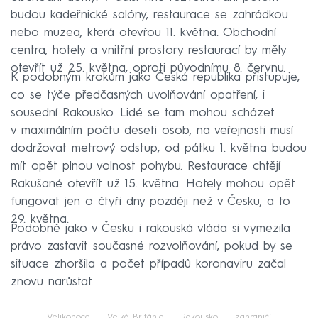
budou kadeřnické salóny, restaurace se zahrádkou
nebo muzea, která otevřou 11. května. Obchodní
centra, hotely a vnitřní prostory restaurací by měly
otevřít už 25. května, oproti původnímu 8. červnu.
K podobným krokům jako Česká republika přistupuje,
co se týče předčasných uvolňování opatření, i
sousední Rakousko. Lidé se tam mohou scházet
v maximálním počtu deseti osob, na veřejnosti musí
dodržovat metrový odstup, od pátku 1. května budou
mít opět plnou volnost pohybu. Restaurace chtějí
Rakušané otevřít už 15. května. Hotely mohou opět
fungovat jen o čtyři dny později než v Česku, a to
29. května.
Podobně jako v Česku i rakouská vláda si vymezila
právo zastavit současné rozvolňování, pokud by se
situace zhoršila a počet případů koronaviru začal
znovu narůstat.
Velikonoce
Velká Británie
Rakousko
zahraničí