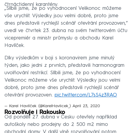
čtrnáctidenní karantény.
„Slíbili jsme, že po vyhodnocení Velikonoc můžeme
vše urychlit. Výsledky jsou velmi dobré, proto jsme
dnes představili rychlejší scénář otevírání provozoven,“
uvedl ve čtvrtek 23. dubna na svém twitterovém účtu
vicepremiér a ministr průmyslu a obchodu Karel
Havlíček.
Díky výsledkům v boji s koronavirem jsme minulý
týden, jako jedni z prvních, představili harmonogram
uvolňování restrikcí. Slíbili jsme, že po vyhodnocení
Velikonoc můžeme vše urychlit. Výsledky jsou velmi
dobré, proto jsme dnes představili rychlejší scénář
otevírání provozoven.
pic.twitter.com/L7sS4z3RAO
— Karel Havlíček (@KarelHavlicek_)
April 23, 2020
Rozvolňuje i Rakousko
Od pondělí 27. dubna v Česku otevřely například
autoškoly nebo prodejny do 2 500 m2 mimo
obchodní domy. V další vlně rozvolňování potom