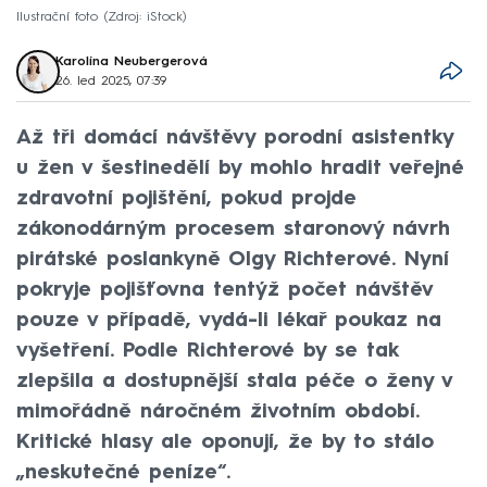
Ilustrační foto
Zdroj: iStock
Karolína Neubergerová
26. led 2025, 07:39
Až tři domácí návštěvy porodní asistentky
u žen v šestinedělí by mohlo hradit veřejné
zdravotní pojištění, pokud projde
zákonodárným procesem staronový návrh
pirátské poslankyně Olgy Richterové. Nyní
pokryje pojišťovna tentýž počet návštěv
pouze v případě, vydá-li lékař poukaz na
vyšetření. Podle Richterové by se tak
zlepšila a dostupnější stala péče o ženy v
mimořádně náročném životním období.
Kritické hlasy ale oponují, že by to stálo
„neskutečné peníze“.