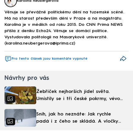
Karolína Neubergerová
Věnuje se převážně politickému dění na tuzemské scéně.
Má na starost především dění v Praze a na magistrátu.
Karolína je v médiích od roku 2015. Do CNN Prima NEWS
přišla z deníku Echo24. Věnuje se domácí politice.
Vystudovala politologii na Masarykově univerzitě.
(karolina.neubergerova@iprima.cz)
Pro tento článek jsou komentáře vypnuté
Návrhy pro vás
Žebříček nejhorších jídel světa.
Umístily se i tři české pokrmy, vévodí
skandinávská kuchyně
Sníh, jak ho neznáte: Jak rychle
padá i z čeho se skládá. A vločky
nejsou bílé