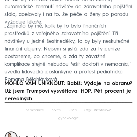
automatické zahrnutí návštěv do zdravotního pojištění
stálo, apelovaly i na to, že péče o ženy po porodu
vyžaduje lékaře.
„Zajímalo by mě, kolik by to bylo finančních
prostředků z veřejného zdravotního pojištění. Tři
návštěvy u jedné šestinedělky, to by byly neskutečné
finanční objemy. Nejsem si jistá, zda za ty peníze
dostaneme, co chceme, a zda ty závažné
komplikace stejně nebudou řešit doktoři v nemocnici,“
uvedla lidovecká poslankyně a profesí pediatrička
Romana Bělohlávková.
MOHLO VÁM UNIKNOUT: Babiš: Výdaje na obranu?
Už jsem Trumpovi vysvětloval HDP. Pět procent je
nereálných
Failed to fetch
nemocnice
porod
Piráti
Olga Richterová
gynekologie