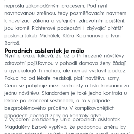
neprošla zákonodárným procesem. Pod nyní
navrhovanou změnou, tedy pozměňovacím návrhem
k novelizaci zákona o veřejném zdravotním pojištění,
jsou kromě Richterové podepsáni i zbývající pirátští
poslanci Jakub Michálek, Klára Kocmanová a Ivan
Bartoš.
Porodních asistentek je málo
Nyní je praxe taková, že až o tři hrazené návštěvy
zdravotní pojišťovnou v pohodlí domova ženy žádají
u gynekologů. Ti mohou, ale nemusí vystavit poukaz.
Pokud ho od lékaře nezískají, platí návštěvu samy.
Cena se pohybuje mezi sedmi sty a tisíci korunami za
jednu návštěvu. Standardem je také jedna kontrola u
lékaře po skončení šestinedělí, a to v případě
bezproblémového průběhu. V komplikovanějších
případech dochází ženy na kontroly dříve.
Z vyjádření prezidentky Unie porodních asistentek
Magdalény Ezrové vyplývá, že podobnou změnu by