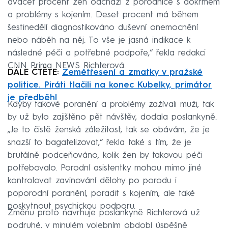
dvacet procent žen odchází z porodnice s dokrmem
a problémy s kojením. Deset procent má během
šestinedělí diagnostikováno duševní onemocnění
nebo náběh na něj. To vše je jasná indikace k
následné péči a potřebné podpoře,“ řekla redakci
CNN Prima NEWS Richterová.
DÁLE ČTĚTE:
Zemětřesení a zmatky v pražské
politice. Piráti tlačili na konec Kubelky, primátor
je předběhl
Kdyby takové poranění a problémy zažívali muži, tak
by už bylo zajištěno pět návštěv, dodala poslankyně.
„Je to čistě ženská záležitost, tak se obávám, že je
snazší to bagatelizovat,“ řekla také s tím, že je
brutálně podceňováno, kolik žen by takovou péči
potřebovalo. Porodní asistentky mohou mimo jiné
kontrolovat zavinování dělohy po porodu i
poporodní poranění, poradit s kojením, ale také
poskytnout psychickou podporu.
Změnu proto navrhuje poslankyně Richterová už
podruhé, v minulém volebním období úspěšně