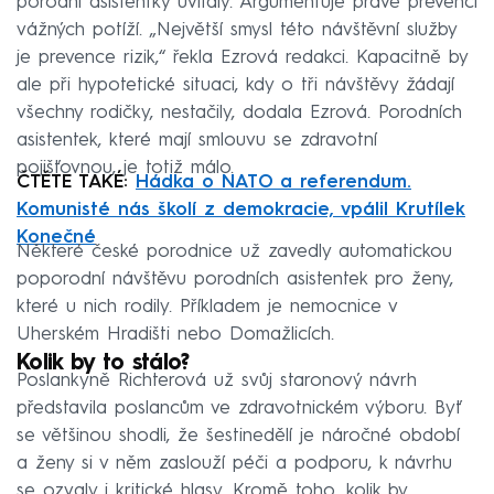
porodní asistentky uvítaly. Argumentuje právě prevencí
vážných potíží. „Největší smysl této návštěvní služby
je prevence rizik,“ řekla Ezrová redakci. Kapacitně by
ale při hypotetické situaci, kdy o tři návštěvy žádají
všechny rodičky, nestačily, dodala Ezrová. Porodních
asistentek, které mají smlouvu se zdravotní
pojišťovnou, je totiž málo.
ČTĚTE TAKÉ:
Hádka o NATO a referendum.
Komunisté nás školí z demokracie, vpálil Krutílek
Konečné
Některé české porodnice už zavedly automatickou
poporodní návštěvu porodních asistentek pro ženy,
které u nich rodily. Příkladem je nemocnice v
Uherském Hradišti nebo Domažlicích.
Kolik by to stálo?
Poslankyně Richterová už svůj staronový návrh
představila poslancům ve zdravotnickém výboru. Byť
se většinou shodli, že šestinedělí je náročné období
a ženy si v něm zaslouží péči a podporu, k návrhu
se ozvaly i kritické hlasy. Kromě toho, kolik by