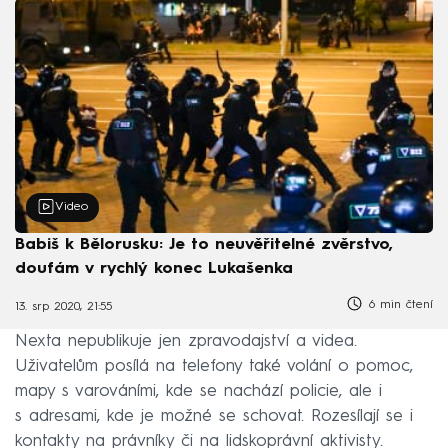
Video
Babiš k Bělorusku: Je to neuvěřitelné zvěrstvo,
doufám v rychlý konec Lukašenka
6 min čtení
13. srp 2020, 21:55
Nexta nepublikuje jen zpravodajství a videa.
Uživatelům posílá na telefony také volání o pomoc,
mapy s varováními, kde se nachází policie, ale i
s adresami, kde je možné se schovat. Rozesílají se i
kontakty na právníky či na lidskoprávní aktivisty.