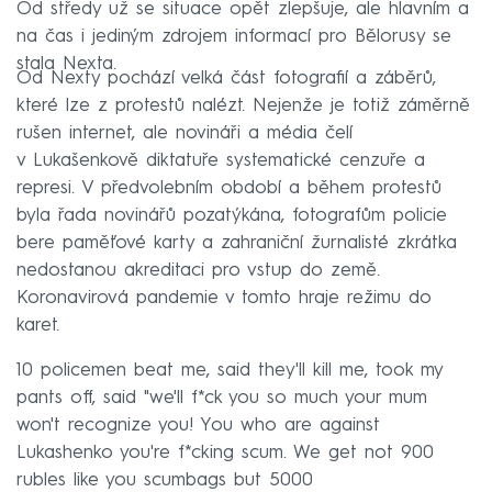
Od středy už se situace opět zlepšuje, ale hlavním a
na čas i jediným zdrojem informací pro Bělorusy se
stala Nexta.
Od Nexty pochází velká část fotografií a záběrů,
které lze z protestů nalézt. Nejenže je totiž záměrně
rušen internet, ale novináři a média čelí
v Lukašenkově diktatuře systematické cenzuře a
represi. V předvolebním období a během protestů
byla řada novinářů pozatýkána, fotografům policie
bere paměťové karty a zahraniční žurnalisté zkrátka
nedostanou akreditaci pro vstup do země.
Koronavirová pandemie v tomto hraje režimu do
karet.
10 policemen beat me, said they'll kill me, took my
pants off, said "we'll f*ck you so much your mum
won't recognize you! You who are against
Lukashenko you're f*cking scum. We get not 900
rubles like you scumbags but 5000