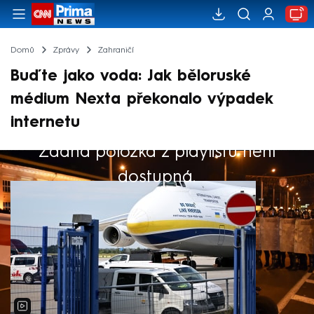
Domů
Zprávy
Zahraničí
Buďte jako voda: Jak běloruské
médium Nexta překonalo výpadek
internetu
Žádná položka z playlistu není
Výběr redakce
dostupná.