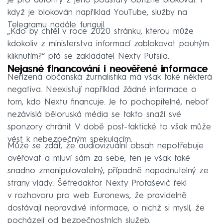
je pro autority z jeho podstaty obtížné blokovat. I
když je blokován například YouTube, služby na
Telegramu nadále fungují.
„Kdo by chtěl v roce 2020 stránku, kterou může
kdokoliv z ministerstva informací zablokovat pouhým
kliknutím?“ ptá se zakladatel Nexty Putsila.
Nejasné financování i neověřené informace
Neřízená občanská žurnalistika má však také některá
negativa. Neexistují například žádné informace o
tom, kdo Nextu financuje. Je to pochopitelné, neboť
nezávislá běloruská média se takto snaží své
sponzory chránit. V době post-faktické to však může
vést k nebezpečným spekulacím.
Může se zdát, že audiovizuální obsah nepotřebuje
ověřovat a mluví sám za sebe, ten je však také
snadno zmanipulovatelný, případně napadnutelný ze
strany vlády. Šéfredaktor Nexty Protaševič řekl
v rozhovoru pro web Euronews, že pravidelně
dostávají nepravdivé informace, o nichž si myslí, že
pocházejí od bezpečnostních služeb.