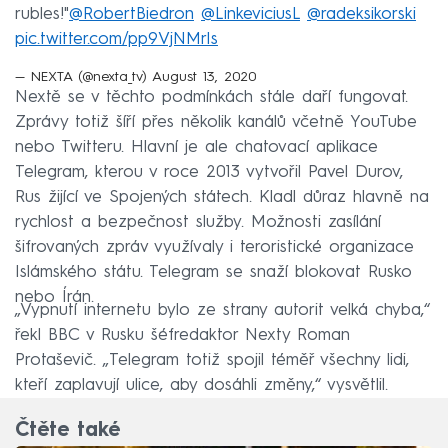
rubles!"
@RobertBiedron
@LinkeviciusL
@radeksikorski
pic.twitter.com/pp9VjNMrIs
— NEXTA (@nexta_tv)
August 13, 2020
Nextě se v těchto podmínkách stále daří fungovat.
Zprávy totiž šíří přes několik kanálů včetně YouTube
nebo Twitteru. Hlavní je ale chatovací aplikace
Telegram, kterou v roce 2013 vytvořil Pavel Durov,
Rus žijící ve Spojených státech. Kladl důraz hlavně na
rychlost a bezpečnost služby. Možnosti zasílání
šifrovaných zpráv využívaly i teroristické organizace
Islámského státu. Telegram se snaží blokovat Rusko
nebo Írán.
„Vypnutí internetu bylo ze strany autorit velká chyba,“
řekl BBC v Rusku šéfredaktor Nexty Roman
Protaševič. „Telegram totiž spojil téměř všechny lidi,
kteří zaplavují ulice, aby dosáhli změny,“ vysvětlil.
Čtěte také