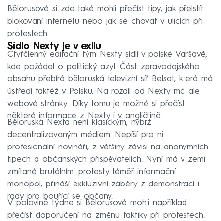
Bělorusové si zde také mohli přečíst tipy, jak přelstít
blokování internetu nebo jak se chovat v ulicích při
protestech.
Sídlo Nexty je v exilu
Čtyřčlenný editační tým Nexty sídlí v polské Varšavě,
kde požádal o politický azyl. Část zpravodajského
obsahu přebírá běloruská televizní síť Belsat, která má
ústředí taktéž v Polsku. Na rozdíl od Nexty má ale
webové stránky. Díky tomu je možné si přečíst
některé informace z Nexty i v angličtině.
Běloruská Nexta není klasickým, nýbrž
decentralizovaným médiem. Nepíší pro ni
profesionální novináři, z většiny závisí na anonymních
tipech a občanských přispěvatelích. Nyní má v zemi
zmítané brutálními protesty téměř informační
monopol, přináší exkluzivní záběry z demonstrací i
rady pro bouřící se občany.
V polovině týdne si Bělorusové mohli například
přečíst doporučení na změnu taktiky při protestech.