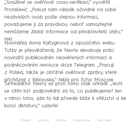
„Snažíme se ověřovat cross-verifikací,“ vysvětlil
Protaševič. „Pokud nám několik očividně na sobě
nezávislých osob pošle stejnou informaci,
považujeme ji za pravdivou, neboť samozřejmě
nemůžeme žádat informace od představitelů státu,“
řekl.
Novinářka Anna Kaltyginová z opozičního webu
Tut.by je přesvědčená, že Nexta devalvuje práci
novinářů publikováním neověřených informací a
podněcováním revoluce skrze Telegram. „Pracují
z Polska, takže je obtížné ověřovat zprávy, které
přicházejí z Běloruska,“ řekla pro Echo Moscow.
Šéfredaktor Nexty se proti tomu však ohradil. „Jestli
se cítím být zodpovědný za to, co publikujeme? Jen
v rámci toho, zda to lidi přivede blíže k vítězství a ke
konci diktatury,“ uzavřel.
Polsko
protest
média
informace
YouTube