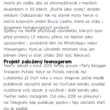
Nexta jim radila, aby se shromažďovali v menších
skupinkách o 20 lidech. „Buďte jako voda,“ dodalo
médium. Odkazovalo tak na slavné moto herce a
mistra bojových umění Bruce Leeho, které se stalo i
sloganem hongkongských protestů.
Zprávy na Nextě přicházejí uživatelům, kterých bylo
před protesty 1,3 milionu, přímo na telefon jako
upozornění –⁠ podobná těm na WhatsAppu nebo
Messengeru. Nyní je uživatelů mnohem více, jen
během úterý si účet zřídilo 360 tisíc Bělorusů.
Projekt založený teenagerem
Nextu založil v roce 2015 tehdy pouze 17letý blogger
Stsiapan Putsila. Když se Putsila narodil, byl
Lukašenko již čtyři roky u moci. Nejprve začal mladík
publikovat opoziční písně na YouTube kanálu, později
rozšiřoval svůj obsah a využíval i další kanály jako
Twitter nebo Instagram. Od roku 2018 se přesunul i
na Telegram, kde publikuje zprávy i tipy občanů, kteří
mu je zasílají.