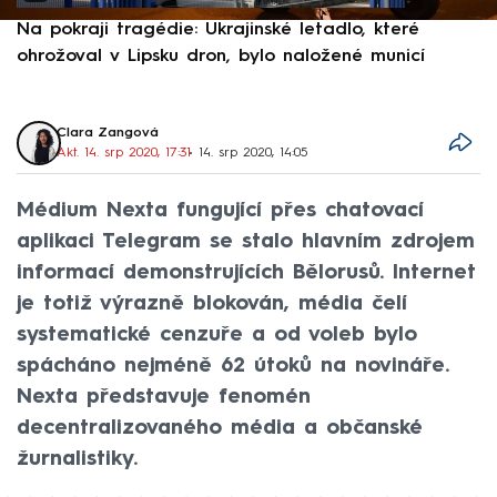
Na pokraji tragédie: Ukrajinské letadlo, které
P
ohrožoval v Lipsku dron, bylo naložené municí
e
Clara Zangová
Akt. 14. srp 2020, 17:31
• 14. srp 2020, 14:05
Médium Nexta fungující přes chatovací
aplikaci Telegram se stalo hlavním zdrojem
informací demonstrujících Bělorusů. Internet
je totiž výrazně blokován, média čelí
systematické cenzuře a od voleb bylo
spácháno nejméně 62 útoků na novináře.
Nexta představuje fenomén
decentralizovaného média a občanské
žurnalistiky.