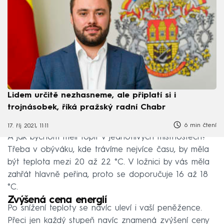
Lidem určitě nezhasneme, ale připlatí si i
trojnásobek, říká pražský radní Chabr
6 min čtení
17. říj 2021, 11:11
A jak bychom měli topit v jednotlivých místnostech?
Třeba v obýváku, kde trávíme nejvíce času, by měla
být teplota mezi 20 až 22 °C. V ložnici by vás měla
zahřát hlavně peřina, proto se doporučuje 16 až 18
°C.
Zvýšená cena energií
Po snížení teploty se navíc uleví i vaší peněžence.
Přeci jen každý stupeň navíc znamená zvýšení ceny