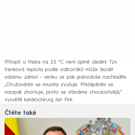
Přitopit si třeba na 25 °C není úplně ideální. Tzv.
trenková teplota podle odborníků může škodit
vašemu zdraví – venku se pak jednoduše nachladíte.
„Otužováním se imunita zvyšuje. Přetápěním se
naopak zhoršuje, proto se stáváme choulostivější,“
vysvětlil kardiochirurg Jan Pirk.
Čtěte také