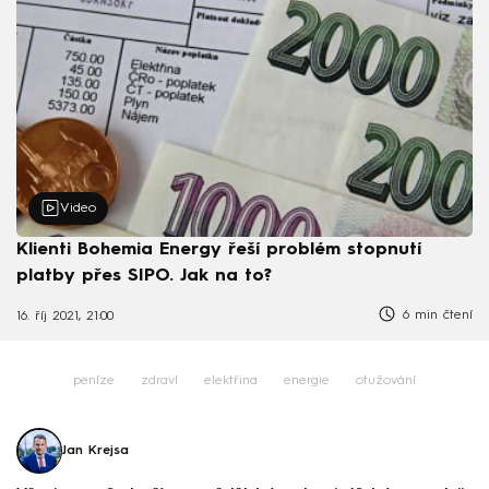
Video
Klienti Bohemia Energy řeší problém stopnutí
platby přes SIPO. Jak na to?
6 min čtení
16. říj 2021, 21:00
peníze
zdraví
elektřina
energie
otužování
Jan Krejsa