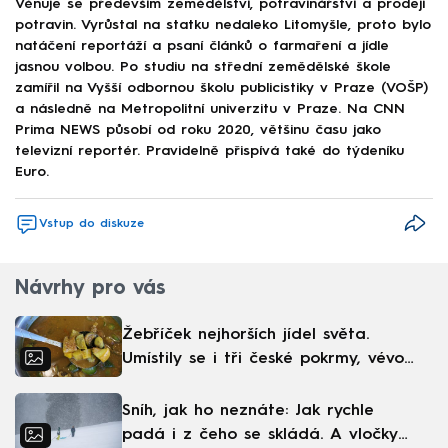
Věnuje se především zemědělství, potravinářství a prodeji
potravin. Vyrůstal na statku nedaleko Litomyšle, proto bylo
natáčení reportáží a psaní článků o farmaření a jídle
jasnou volbou. Po studiu na střední zemědělské škole
zamířil na Vyšší odbornou školu publicistiky v Praze (VOŠP)
a následně na Metropolitní univerzitu v Praze. Na CNN
Prima NEWS působí od roku 2020, většinu času jako
televizní reportér. Pravidelně přispívá také do týdeníku
Euro.
Vstup do diskuze
Návrhy pro vás
Žebříček nejhorších jídel světa.
Umístily se i tři české pokrmy, vévodí
skandinávská kuchyně
Sníh, jak ho neznáte: Jak rychle
padá i z čeho se skládá. A vločky