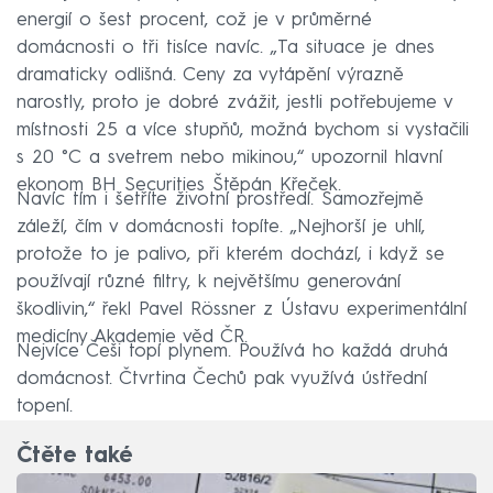
energií o šest procent, což je v průměrné
domácnosti o tři tisíce navíc. „Ta situace je dnes
dramaticky odlišná. Ceny za vytápění výrazně
narostly, proto je dobré zvážit, jestli potřebujeme v
místnosti 25 a více stupňů, možná bychom si vystačili
s 20 °C a svetrem nebo mikinou,“ upozornil hlavní
ekonom BH Securities Štěpán Křeček.
Navíc tím i šetříte životní prostředí. Samozřejmě
záleží, čím v domácnosti topíte. „Nejhorší je uhlí,
protože to je palivo, při kterém dochází, i když se
používají různé filtry, k největšímu generování
škodlivin,“ řekl Pavel Rössner z Ústavu experimentální
medicíny Akademie věd ČR.
Nejvíce Češi topí plynem. Používá ho každá druhá
domácnost. Čtvrtina Čechů pak využívá ústřední
topení.
Čtěte také