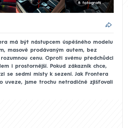
8 fotografií
tera má být nástupcem úspěšného modelu
vým, masově prodávaným autem, bez
 rozumnou cenu. Oproti svému předchůdci
dem i prostornější. Pokud zákazník chce,
i se sedmi místy k sezení. Jak Frontera
 uveze, jsme trochu netradičně zjišťovali