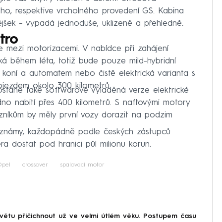
o, respektive vrcholného provedení GS. Kabina
jšek – vypadá jednoduše, uklizeně a přehledně.
tro
e mezi motorizacemi. V nabídce při zahájení
ká během léta, totiž bude pouze mild-hybridní
 koní a automatem nebo čistě elektrická varianta s
ojezdem okolo 300 kilometrů.
stane také softwarově vyladěná verze elektrické
dno nabití přes 400 kilometrů. S naftovými motory
zníkům by měly první vozy dorazit na podzim
 známy, každopádně podle českých zástupců
a dostat pod hranici půl milionu korun.
Opel
crossover
spalovací motor
větu přičichnout už ve velmi útlém věku. Postupem času