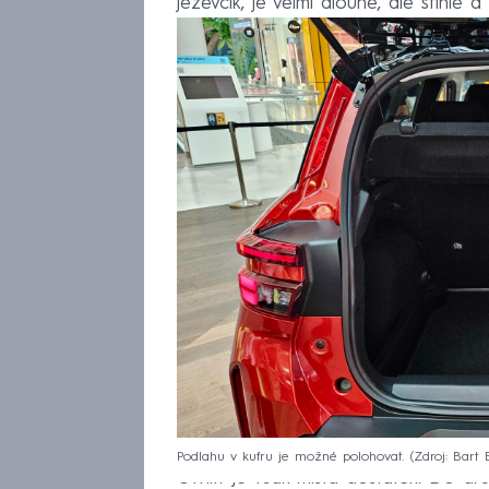
jezevčík, je velmi dlouhé, ale štíhlé a 
Podlahu v kufru je možné polohovat.
Zdroj: Bart 
Uvnitř je však místa dostatek. Do d