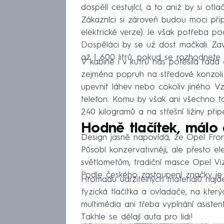
dospělí cestující, a to aniž by si ot
Zákazníci si zároveň budou moci připl
elektrické verze). Je však potřeba p
Dospěláci by se už dost mačkali. Za
až 1 600 litrů, pokud se rozhodnete 
V kabině i v kufru nás potěšila řada
zejména popruh na středové konzoli
upevnit láhev nebo cokoliv jiného. V
telefon. Komu by však ani všechno to
240 kilogramů a na střešní ližiny přip
Hodně tlačítek, málo d
Design jasně napovídá, že Opel Front
Působí konzervativněji, ale přesto 
světlometům, tradiční masce Opel Vi
Podle českého zastoupení značky je
Hromadu udržitelných materiálů najde
fyzická tlačítka a ovladače, na který
multimédia ani třeba vypínání asisten
Takhle se dělají auta pro lidi!