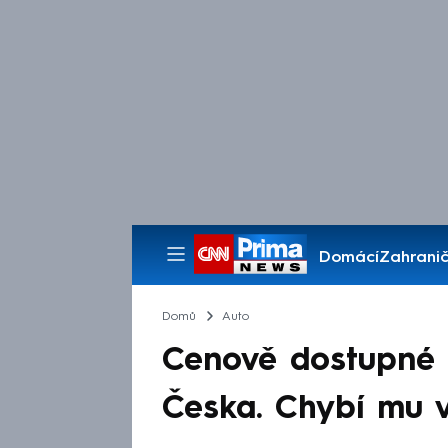
Domácí
Zahranič
Pořady
Domů
Auto
Cenově dostupné 
Česka. Chybí mu 