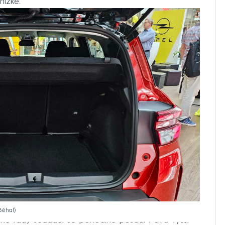
nízké.
Běhal
ruhé řady sedadel se pohodlně posadí i dva vyšší