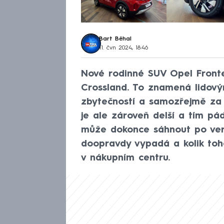
Bart Běhal
11. čvn 2024, 18:46
Nové rodinné SUV Opel Fron
Crossland. To znamená lido
zbytečností a samozřejmě za
je ale zároveň delší a tím pá
může dokonce sáhnout po verz
doopravdy vypadá a kolik toho
v nákupním centru.