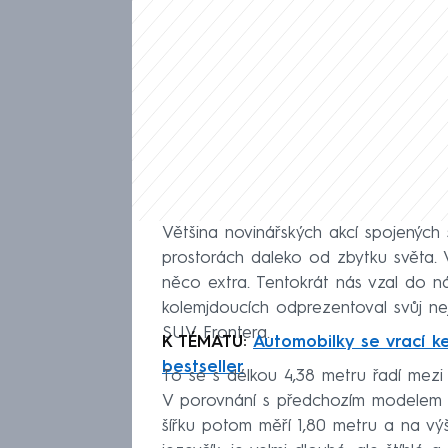
Většina novinářských akcí spojených
prostorách daleko od zbytku světa. V
něco extra. Tentokrát nás vzal do 
kolemjdoucích odprezentoval svůj nej
SUV Frontera.
K TÉMATU:
Automobilky se vrací k
bestseller
To se s délkou 4,38 metru řadí mezi
V porovnání s předchozím modelem Cr
šířku potom měří 1,80 metru a na vý