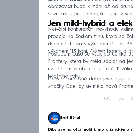
obrazovka bude k mání až od druhéh
vozu ale – podobně jako jeho zevně
Jen mild-hybrid a elek
Největší konkurenční nevýhodu vidím
prodeje na českém trhu, které se če
dvanáctistovka s výkonem 100 či 136
výkonem 113 koní, 44kWh baterií a d
Postupem času se však do ceníku do
Frontery, která by měla zdolat na je
už ale automobilka nepočítá. K záka
letošního roku.
Ceny v současné době ještě nejsou
značky Opel by se měla nová Fronter
SUV
léto
Bart Běhal
Díky svému otci mohl k motoristickému s