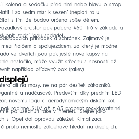
lačili kolena o sedačku před nimi nebo hlavu o strop.
atit i za sedm míst k sezení (neplatí to u
očítat s tím, že budou určena spíše dětem.
vazadlový prostor pak pobere 460 litrů v základu a
sklopit zadní řadu sedadel.
 odkládacích přihrádek a schránek. Zajímavý je
 mezi řidičem a spolujezdcem, za který je možné
zadu ve dveřích jsou pak ještě nové kapsy na
hle nestačilo, může využít střechu s nosností až
evnit například přídavný box (rakev).
isplejů
era cílí na masy, ne na pár desítek zákazníků.
elegantně a nadčasově. Především díky předním LED
zor, novému logu či aerodynamickým diskům kol.
 pak rodinné SUV až z 85 procent recyklovatelné.
me po usednutí také v interiéru. Stejně jako
ch si Opel dal opravdu záležet. Klimatizaci,
tů proto nemusíte zdlouhavě hledat na displejích.