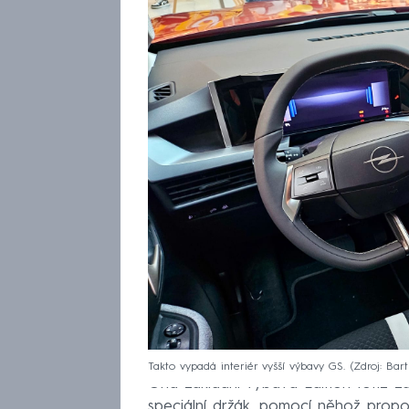
Takto vypadá interiér vyšší výbavy GS.
Zdroj: Bar
Ona základní výbava Edition totiž ž
speciální držák, pomocí něhož propoj