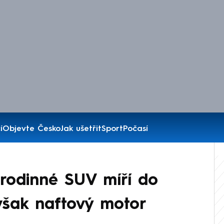
í
Objevte Česko
Jak ušetřit
Sport
Počasí
rodinné SUV míří do
však naftový motor