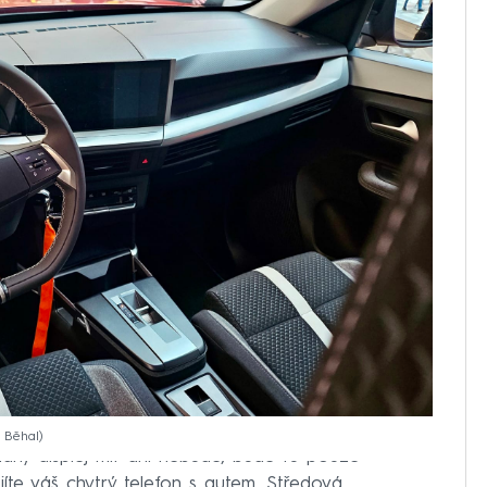
t Běhal
ádný displej mít ani nebude, bude tu pouze
íte váš chytrý telefon s autem. Středová