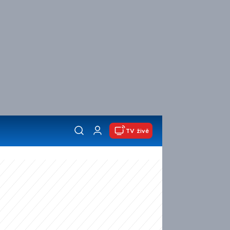
TV živě