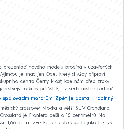
 s prezentací nového modelu probíhá v uzavřených
ýjimkou je snad jen Opel, který si vždy připraví
nákupního centra Černý Most, kde nám před zraky
čerstvější rodinný přírůstek, až sedmimístné rodinné
e spalovacím motorům. Zpět je dostal i rodinný
 městský crossover Mokka a větší SUV Grandland.
ossland je Frontera delší o 15 centimetrů. Na
šku 1,66 metru. Zvenku tak auto působí jako takový