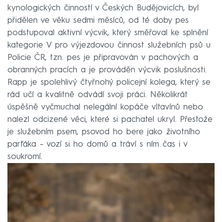
kynologických činností v Českých Budějovicích, byl
přidělen ve věku sedmi měsíců, od té doby pes
podstupoval aktivní výcvik, který směřoval ke splnění
kategorie V pro výjezdovou činnost služebních psů u
Policie ČR, tzn. pes je připravován v pachových a
obranných pracích a je prováděn výcvik poslušnosti.
Rapp je spolehlivý čtyřnohý policejní kolega, který se
rád učí a kvalitně odvádí svoji práci. Několikrát
úspěšně vyčmuchal nelegální kopáče vltavínů nebo
nalezl odcizené věci, které si pachatel ukryl. Přestože
je služebním psem, psovod ho bere jako životního
parťáka – vozí si ho domů a tráví s ním čas i v
soukromí.