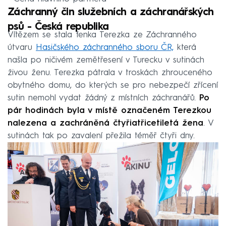
Záchranný čin služebních a záchranářských
psů - Česká republika
Vítězem se stala fenka Terezka ze Záchranného
útvaru
Hasičského záchranného sboru ČR,
která
našla po ničivém zemětřesení v Turecku v sutinách
živou ženu. Terezka pátrala v troskách zhrouceného
obytného domu, do kterých se pro nebezpečí zřícení
sutin nemohl vydat žádný z místních záchranářů.
Po
pár hodinách byla v místě označeném Terezkou
nalezena a zachráněná čtyřiatřicetiletá žena
. V
sutinách tak po zavalení přežila téměř čtyři dny.