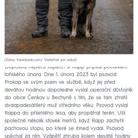
Zdroj: Facebook.com/ Statečné psí srdce
Doposud největší úspěch si Rapp připsal počátkem
loňského února. Dne 1. února 2023 byl psovod
Prokop se svým psem ve službě, když jej před
devátou hodinou dopoledne vyslal operační důstojník
do obce Čenkov u Bechyně s tím, že se tam ztratil
dvaapadesátiletý muž středního věku. Psovod vyslal
Rappa do přilehlého lesa, aby propátral terén. Ušli
společně několik stovek metrů, když Rapp zachytil
pachovou stopu, po které se ihned vydal. Psovod
spěchal za ním. Vzápětí zhruba kolem desáté hodiny