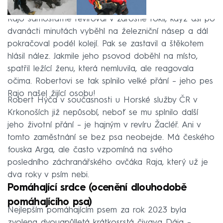
Rajo samostatně revíroval v zarostlé rokli, když asi po
dvanácti minutách vyběhl na železniční násep a dál
pokračoval podél kolejí. Pak se zastavil a štěkotem
hlásil nález. Jakmile jeho psovod doběhl na místo,
spatřil ležící ženu, která nemluvila, ale reagovala
očima. Robertovi se tak splnilo velké přání – jeho pes
Rajo našel žijící osobu!
Robert Hýča v současnosti u Horské služby ČR v
Krkonoších již nepůsobí, neboť se mu splnilo další
jeho životní přání – je hajným v revíru Žacléř. Ani v
tomto zaměstnání se bez psa neobejde. Má českého
fouska Arga, ale často vzpomíná na svého
posledního záchranářského ovčáka Raja, který už je
dva roky v psím nebi.
Pomáhající srdce (ocenění dlouhodobě
pomáhajícího psa)
Nejlepším pomáhajícím psem za rok 2023 byla
zvolena dvouapůlletá krátkosrstá čivava Dája –