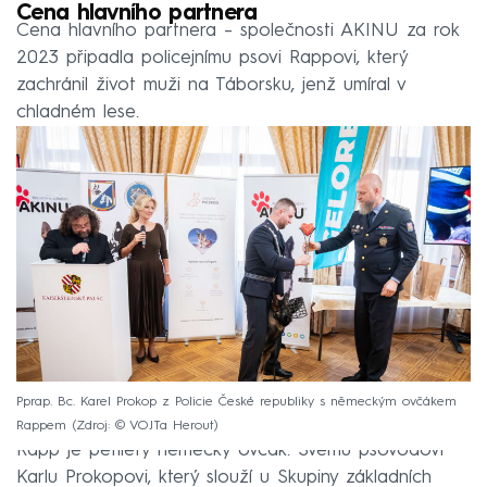
Cena hlavního partnera
Cena hlavního partnera – společnosti AKINU za rok
2023 připadla policejnímu psovi Rappovi, který
zachránil život muži na Táborsku, jenž umíral v
chladném lese.
Pprap. Bc. Karel Prokop z Policie České republiky s německým ovčákem
Rappem
Zdroj: © VOJTa Herout
Rapp je pětiletý německý ovčák. Svému psovodovi
Karlu Prokopovi, který slouží u Skupiny základních