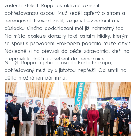
zaslechl štěkot. Rapp tak aktivně označil
pohřešovanou osobu. Muž seděl opřený o strom a
nereagoval. Psovod zjistil, že je v bezvědomí a v
důsledku silného podchlazení měl již nehmatný tep.
Na místo posléze dorazily také ostatní hlídky, kterým
se spolu s psovodem Prokopem podařilo muže oživit.
Následně si ho převzali do péče zdravotníci, kteří ho
přepravili k dalšímu ošetření do nemocnice.
Nebýt Rappa a jeho psovoda Karla Prokopa,
pohřešovaný muž by s jistotou nepřežil. Od smrti ho
dělilo možná jen pár minut.