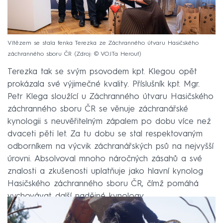
Vítězem se stala fenka Terezka ze Záchranného útvaru Hasičského
záchranného sboru ČR
Zdroj: © VOJTa Herout
Terezka tak se svým psovodem kpt. Klegou opět
prokázala své výjimečné kvality. Příslušník kpt. Mgr.
Petr Klega sloužící u Záchranného útvaru Hasičského
záchranného sboru ČR se věnuje záchranářské
kynologii s neuvěřitelným zápalem po dobu více než
dvaceti pěti let. Za tu dobu se stal respektovaným
odborníkem na výcvik záchranářských psů na nejvyšší
úrovni. Absolvoval mnoho náročných zásahů a své
znalosti a zkušenosti uplatňuje jako hlavní kynolog
Hasičského záchranného sboru ČR, čímž pomáhá
vychovávat další nadějné kynology.