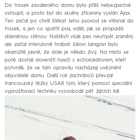
Do trosek zavaleného domu bylo příliš nebezpečné
vstoupit, a proto byl do skuliny zříceniny vyslán Ajax.
Ten začal po chvíli štěkat. Jeho psovod se vtěsnal do
trosek, a jen co spatřil psa, viděl, jak se propadá
skleněnou stěnou. Naštěstí však pes neutrpěl zranění,
ale začal intenzivně hrabat. Júliovi Janigovi bylo
okamžitě jasné, že dole je někdo živý. Na místo se
poté dostali slovenští hasiči s echolokátorem, kteří
potvrdili, že se tam opravdu nacházejí uvěznění
obyvatelé domu. Další roli zachránců převzal
francouzský těžký USAR tým, který pomocí speciální
vyprošťovací techniky vysvobodil pět žijících lidí.