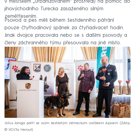
v městském „urbanizovaném“ prostředí) na pomoc do
jihovýchodního Turecka zasaženého silným
zemětřesením.
Psovod a pes měli během šestidenního pátrání
pouze čtyřhodinový spánek za čtyřiadvacet hodin.
Jinak dvojice pracovala nebo se s dalšími psovody a
členy záchranného týmu přesouvala na jiné místo.
Július Janiga patří se svým šestiletým německým ovčákem Ajaxem
Zdroj:
© VOJTa Herout