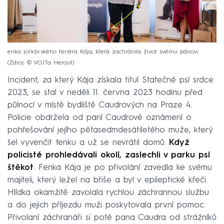
enka jorkširského teriéra Kája, která zachránila život svému pánovi
Zdroj: © VOJTa Herout
Incident, za který Kája získala titul Statečné psí srdce
2023, se stal v neděli 11. června 2023 hodinu před
půlnocí v místě bydliště Caudrových na Praze 4.
Policie obdržela od paní Caudrové oznámení o
pohřešování jejího pětasedmdesátiletého muže, který
šel vyvenčit fenku a už se nevrátil domů.
Když
policisté prohledávali okolí, zaslechli v parku psí
štěkot
. Fenka Kája je po přivolání zavedla ke svému
majiteli, který ležel na břiše a byl v epileptické křeči.
Hlídka okamžitě zavolala rychlou záchrannou službu
a do jejich příjezdu muži poskytovala první pomoc.
Přivolaní záchranáři si poté pana Caudra od strážníků