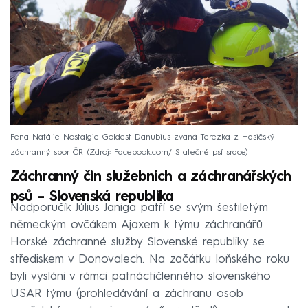
Fena Natálie Nostalgie Goldest Danubius zvaná Terezka z Hasičský
záchranný sbor ČR
Zdroj: Facebook.com/ Statečné psí srdce
Záchranný čin služebních a záchranářských
psů – Slovenská republika
Nadporučík Július Janiga patří se svým šestiletým
německým ovčákem Ajaxem k týmu záchranářů
Horské záchranné služby Slovenské republiky se
střediskem v Donovalech. Na začátku loňského roku
byli vysláni v rámci patnáctičlenného slovenského
USAR týmu (prohledávání a záchranu osob