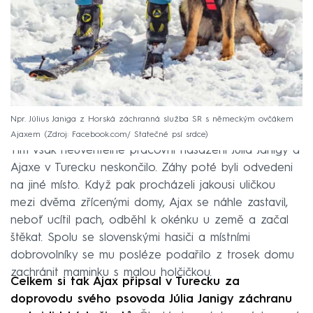
Npr. Július Janiga z Horská záchranná služba SR s německým ovčákem
Ajaxem
Zdroj: Facebook.com/ Statečné psí srdce
Tím však neuvěřitelné pracovní nasazení Júlia Janigy a
Ajaxe v Turecku neskončilo. Záhy poté byli odvedeni
na jiné místo. Když pak procházeli jakousi uličkou
mezi dvěma zřícenými domy, Ajax se náhle zastavil,
neboť ucítil pach, odběhl k okénku u země a začal
štěkat. Spolu se slovenskými hasiči a místními
dobrovolníky se mu posléze podařilo z trosek domu
zachránit maminku s malou holčičkou.
Celkem si tak Ajax připsal v Turecku za
doprovodu svého psovoda Júlia Janigy záchranu