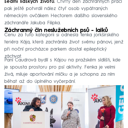
sedmi lidských životů.
Čtvrtý den záchranných prací
pak ještě potvrdil nález čtyř osob vypátraných
německým ovčákem Hectorem dalšího slovenského
záchranáře Jakuba Filipka.
Záchranný čin neslužebních psů - laiků
Cenu za tuto kategorii si odnesla fenka jorkširského
teriéra Kája, která zachránila život svému pánovi, jenž
při noční procházce parkem dostal epileptický
záchvat.
Paní Caudrová bydlí s Kájou na pražském sídlišti, kde
je spousta prostoru pro psí aktivity. Fenka je velmi
živá, miluje aportování míčku a je schopna za ním
běhat až do úplného vyčerpání.