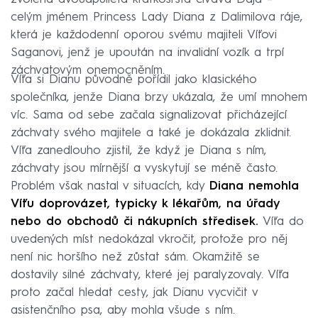
celým jménem Princess Lady Diana z Dalimilova ráje,
která je každodenní oporou svému majiteli Víťovi
Saganovi, jenž je upoután na invalidní vozík a trpí
záchvatovým onemocněním.
Víťa si Dianu původně pořídil jako klasického
společníka, jenže Diana brzy ukázala, že umí mnohem
víc. Sama od sebe začala signalizovat přicházející
záchvaty svého majitele a také je dokázala zklidnit.
Víťa zanedlouho zjistil, že když je Diana s ním,
záchvaty jsou mírnější a vyskytují se méně často.
Problém však nastal v situacích, kdy
Diana nemohla
Víťu doprovázet, typicky k lékařům, na úřady
nebo do obchodů či nákupních středisek.
Víťa do
uvedených míst nedokázal vkročit, protože pro něj
není nic horšího než zůstat sám. Okamžitě se
dostavily silné záchvaty, které jej paralyzovaly. Víťa
proto začal hledat cesty, jak Dianu vycvičit v
asistenčního psa, aby mohla všude s ním.