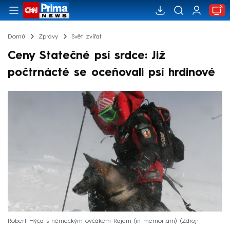
Domů
Zprávy
Svět zvířat
Ceny Statečné psí srdce: Již
počtrnácté se oceňovali psí hrdinové
Robert Hýča s německým ovčákem Rajem (in memoriam)
Zdroj: