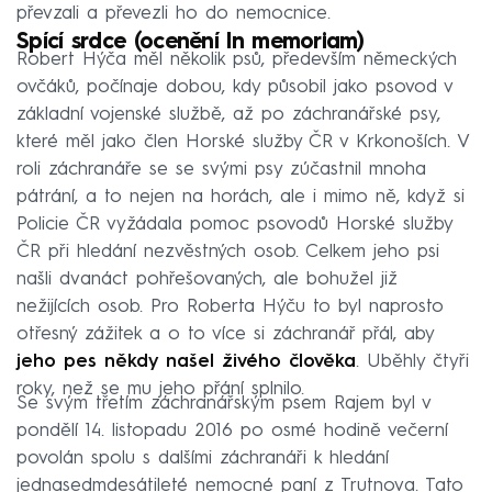
převzali a převezli ho do nemocnice.
Spící srdce (ocenění In memoriam)
Robert Hýča měl několik psů, především německých
ovčáků, počínaje dobou, kdy působil jako psovod v
základní vojenské službě, až po záchranářské psy,
které měl jako člen Horské služby ČR v Krkonoších. V
roli záchranáře se se svými psy zúčastnil mnoha
pátrání, a to nejen na horách, ale i mimo ně, když si
Policie ČR vyžádala pomoc psovodů Horské služby
ČR při hledání nezvěstných osob. Celkem jeho psi
našli dvanáct pohřešovaných, ale bohužel již
nežijících osob. Pro Roberta Hýču to byl naprosto
otřesný zážitek a o to více si záchranář přál, aby
jeho pes někdy našel živého člověka
. Uběhly čtyři
roky, než se mu jeho přání splnilo.
Se svým třetím záchranářským psem Rajem byl v
pondělí 14. listopadu 2016 po osmé hodině večerní
povolán spolu s dalšími záchranáři k hledání
jednasedmdesátileté nemocné paní z Trutnova. Tato