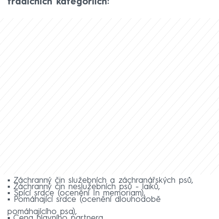
tradičních kategoriích:
▪ Záchranný čin služebních a záchranářských psů,
▪ Záchranný čin neslužebních psů - laiků,
▪ Spící srdce (ocenění In memoriam),
▪ Pomáhající srdce (ocenění dlouhodobě
pomáhajícího psa),
▪ Cena hlavního partnera