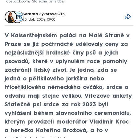
Facebook.com/ Statečné psí srdce
Barbara Sýkorová
,
ČTK
25. dub 2024, 09:00
V Kaiserštejnském paláci na Malé Straně v
Praze se již počtrnácté udělovaly ceny za
nejzáslužnější hrdinské činy psů a jejich
psovodů, které v uplynulém roce pomohly
zachránit lidský život. Je jedno, zda se
jedná o pětikilového jorkšíra nebo
třicetikilového německého ovčáka, srdce a
odvahu mají stejně velikou. Vítězové ankety
Statečné psí srdce za rok 2023 byli
vyhlášeni během slavnostního ceremoniálu,
kterým provázeli moderátor Vladimír Kroc
a herečka Kateřina Brožová, a to v