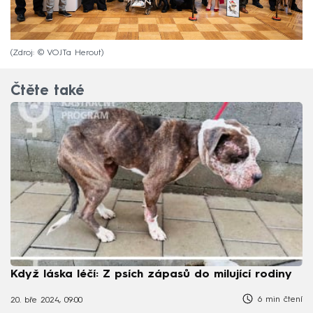
Zdroj: © VOJTa Herout
Čtěte také
Když láska léčí: Z psích zápasů do milující rodiny
6 min čtení
20. bře 2024, 09:00