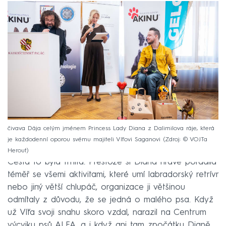
čivava Dája celým jménem Princess Lady Diana z Dalimilova ráje, která
je každodenní oporou svému majiteli Víťovi Saganovi
Zdroj: © VOJTa
Herout
Cesta to byla trnitá. Přestože si Diana hravě poradila
téměř se všemi aktivitami, které umí labradorský retrívr
nebo jiný větší chlupáč, organizace ji většinou
odmítaly z důvodu, že se jedná o malého psa. Když
už Víťa svoji snahu skoro vzdal, narazil na Centrum
výcviku psů ALFA, a i když ani tam zpočátku Dianě