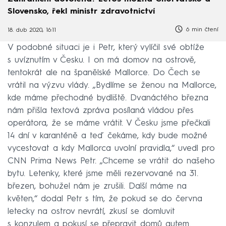
Slovensko, řekl ministr zdravotnictví
6 min čtení
18. dub 2020, 16:11
V podobné situaci je i Petr, který vylíčil své obtíže
s uvíznutím v Česku. I on má domov na ostrově,
tentokrát ale na španělské Mallorce. Do Čech se
vrátil na výzvu vlády. „Bydlíme se ženou na Mallorce,
kde máme přechodné bydliště. Dvanáctého března
nám přišla textová zpráva posílaná vládou přes
operátora, že se máme vrátit. V Česku jsme přečkali
14 dní v karanténě a teď čekáme, kdy bude možné
vycestovat a kdy Mallorca uvolní pravidla,“ uvedl pro
CNN Prima News Petr. „Chceme se vrátit do našeho
bytu. Letenky, které jsme měli rezervované na 31.
březen, bohužel nám je zrušili. Další máme na
květen,“ dodal Petr s tím, že pokud se do června
letecky na ostrov nevrátí, zkusí se domluvit
s konzulem a pokusí se přepravit domů autem.