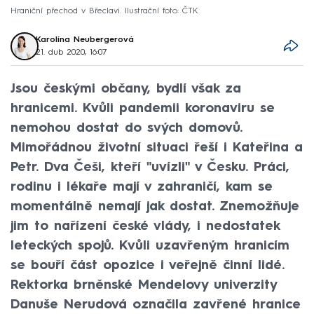
Hraniční přechod v Břeclavi. Ilustrační foto: ČTK
Karolína Neubergerová
21. dub 2020, 16:07
Jsou českými občany, bydlí však za
hranicemi. Kvůli pandemii koronaviru se
nemohou dostat do svých domovů.
Mimořádnou životní situaci řeší i Kateřina a
Petr. Dva Češi, kteří "uvízli" v Česku. Práci,
rodinu i lékaře mají v zahraničí, kam se
momentálně nemají jak dostat. Znemožňuje
jim to nařízení české vlády, i nedostatek
leteckých spojů. Kvůli uzavřeným hranicím
se bouří část opozice i veřejně činní lidé.
Rektorka brněnské Mendelovy univerzity
Danuše Nerudová označila zavřené hranice