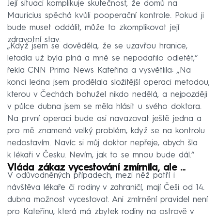
Její situaci komplikuje skutečnost, že domů na
Mauricius spěchá kvůli pooperační kontrole. Pokud ji
bude muset oddálit, může to zkomplikovat její
zdravotní stav.
„Když jsem se dověděla, že se uzavřou hranice,
letadla už byla plná a mně se nepodařilo odletět,“
řekla CNN Prima News Kateřina a vysvětlila: „Na
konci ledna jsem prodělala složitější operaci metodou,
kterou v Čechách bohužel nikdo nedělá, a nejpozději
v půlce dubna jsem se měla hlásit u svého doktora.
Na první operaci bude asi navazovat ještě jedna a
pro mě znamená velký problém, když se na kontrolu
nedostavím. Navíc si můj doktor nepřeje, abych šla
k lékaři v Česku. Nevím, jak to se mnou bude dál.“
Vláda zákaz vycestování zmírnila, ale ...
V odůvodněných případech, mezi něž patří i
návštěva lékaře či rodiny v zahraničí, mají Češi od 14.
dubna možnost vycestovat. Ani zmírnění pravidel není
pro Kateřinu, která má zbytek rodiny na ostrově v