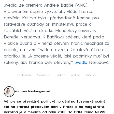
uvedla, že premiéra Andreje Babiše (ANO)
v otevřeném dopise vyzve, aby vláda hranice
otevřela. Kritická byla i předsedkyně Komise pro
spravedlivé důchody při ministerstvu práce a
sociálních věcí a rektorka Mendelovy univerzity
Danuše Nerudová. K Babišovu sdělení, které padlo
v půlce dubna a v němž otevření hranic neoznačil za
prioritu, na svém Twitteru uvedla, že otevření hranic
prioritou je. „A chceme vědět, jaké podmínky musí být
splněny, aby hranice byly otevřeny,“
uvedla
Nerudová.
cestování
Mauricius
zákaz
rodina
hranice
Karolína Neubergerová
Věnuje se převážně politickému dění na tuzemské scéně.
Má na starost především dění v Praze a na magistrátu.
Karolína je v médiích od roku 2015. Do CNN Prima NEWS