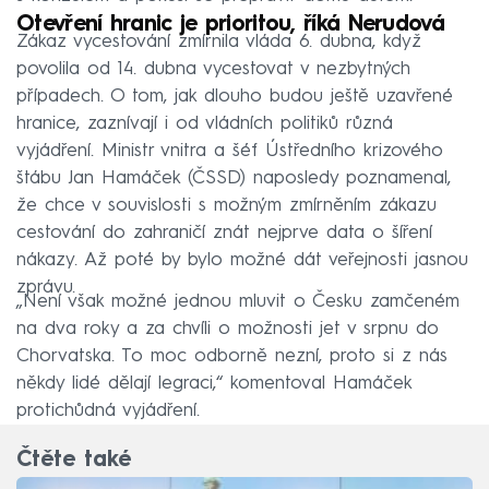
Otevření hranic je prioritou, říká Nerudová
Zákaz vycestování zmírnila vláda 6. dubna, když
povolila od 14. dubna vycestovat v nezbytných
případech. O tom, jak dlouho budou ještě uzavřené
hranice, zaznívají i od vládních politiků různá
vyjádření. Ministr vnitra a šéf Ústředního krizového
štábu Jan Hamáček (ČSSD) naposledy poznamenal,
že chce v souvislosti s možným zmírněním zákazu
cestování do zahraničí znát nejprve data o šíření
nákazy. Až poté by bylo možné dát veřejnosti jasnou
zprávu.
„Není však možné jednou mluvit o Česku zamčeném
na dva roky a za chvíli o možnosti jet v srpnu do
Chorvatska. To moc odborně nezní, proto si z nás
někdy lidé dělají legraci,“ komentoval Hamáček
protichůdná vyjádření.
Čtěte také