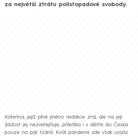
za největší ztrátu polistopadové svobody.
Kateřina, jejíž plné jméno redakce zná, ale na její
žádost jej nezveřejňuje, přiletěla i s dětmi do Česka
pouze na pár týdnů. Kvůli pandemii zde však uvízla.