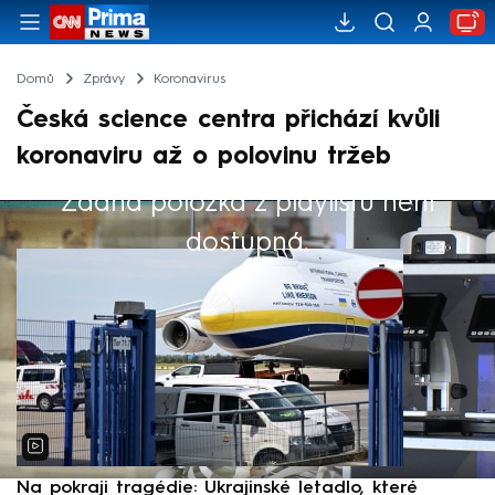
Domů
Zprávy
Koronavirus
Česká science centra přichází kvůli
koronaviru až o polovinu tržeb
Žádná položka z playlistu není
Výběr redakce
dostupná.
Na pokraji tragédie: Ukrajinské letadlo, které
P