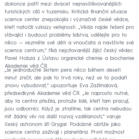
dokonce patří mezi dvacet nejnavštěvovanějších
turistických cílů v tuzemsku. Kritická finanční situace
science center znepokojila i význačné české vědce,
kteří natočili vzkazy veřejnosti. „Věda najde řešení pro
stávající i budoucí problémy lidstva, udělejte pro to
něco — vezměte své děti a vnoučata a navštivte své
science centrum,“ říká nejcitovanější žijící český vědec
Pavel Hobza z Ústavu organické chemie a biochemie
Akademie věd ČR.
„Je jednoduché škrtem pera něco během deseti
minut zničit, ale pak to trvá roky, než se to podaří
znovu vybudovat,“ upozorňuje Eva Zažímalová,
předsedkyně Akademie věd ČR. „Je naprosto nutné,
aby ta centra přežila, protože lidé, kteří tam pracují,
jsou odborníci. Když je ztratíme, tak centra nebudou
mít žádný vliv na další rozvoj vzdělanosti,“ varuje
český astronom Jiří Grygar. Podobné obtíže jako
science centra zažívají i planetária. První možnost