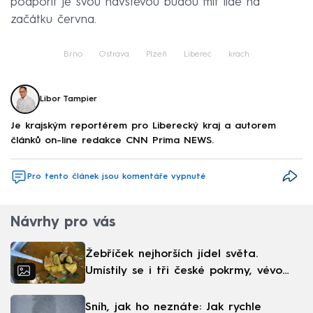
podpořit je svou návštěvou budou mít lidé na
začátku června.
Brno
Ostrava
Plzeň
Liberec
krach
Libor Tampier
Je krajským reportérem pro Liberecký kraj a autorem
článků on-line redakce CNN Prima NEWS.
Pro tento článek jsou komentáře vypnuté
Návrhy pro vás
Žebříček nejhorších jídel světa.
Umístily se i tři české pokrmy, vévodí
skandinávská kuchyně
Sníh, jak ho neznáte: Jak rychle