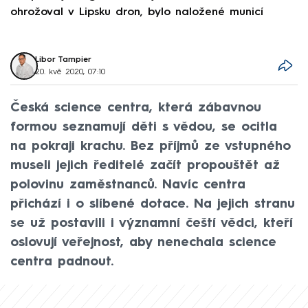
ohrožoval v Lipsku dron, bylo naložené municí
e
Libor Tampier
20. kvě 2020, 07:10
Česká science centra, která zábavnou
formou seznamují děti s vědou, se ocitla
na pokraji krachu. Bez příjmů ze vstupného
museli jejich ředitelé začít propouštět až
polovinu zaměstnanců. Navíc centra
přichází i o slíbené dotace. Na jejich stranu
se už postavili i významní čeští vědci, kteří
oslovují veřejnost, aby nenechala science
centra padnout.