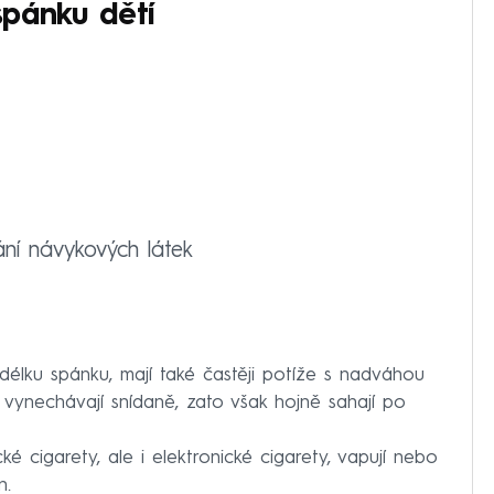
spánku dětí
ní návykových látek
délku spánku, mají také častěji potíže s nadváhou
i vynechávají snídaně, zato však hojně sahají po
ické cigarety, ale i elektronické cigarety, vapují nebo
n.