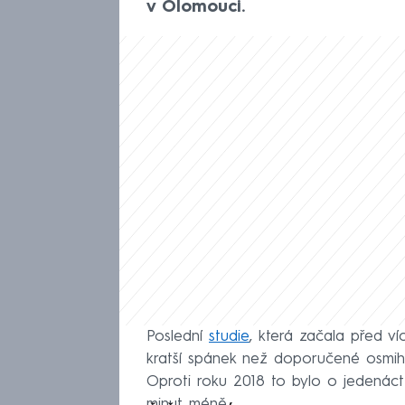
v Olomouci.
Poslední
studie
, která začala před v
kratší spánek než doporučené osmi
Oproti roku 2018 to bylo o jedenác
minut méně.