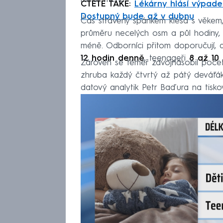
ČTĚTE TAKÉ:
Lékárny hlásí výpade
Dostupný bude až v dubnu
Čas strávený spánkem klesá s věkem, 
průměru necelých osm a půl hodiny, u
méně. Odborníci přitom doporučují, a
12 hodin denně
, teenageři
8 až 10
Zároveň se téměř zdvojnásobil počet 
zhruba každý čtvrtý až pátý deváťák.
datový analytik Petr Baďura na tisko