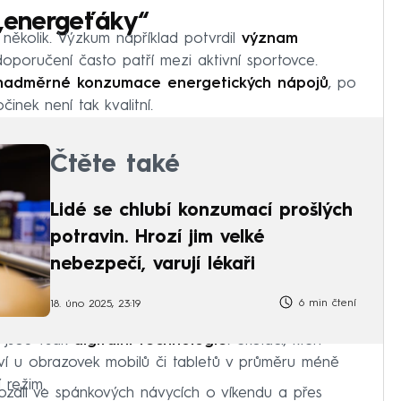
 „energeťáky“
 několik. Výzkum například potvrdil
význam
oporučení často patří mezi aktivní sportovce.
nadměrné konzumace energetických nápojů
, po
inek není tak kvalitní.
Čtěte také
Lidé se chlubí konzumací prošlých
potravin. Hrozí jim velké
nebezpečí, varují lékaři
6 min čtení
18. úno 2025, 23:19
 jsou však
digitální technologie
. Školáci, kteří
ví u obrazovek mobilů či tabletů v průměru méně
 režim.
 rozdíl ve spánkových návycích o víkendu a přes