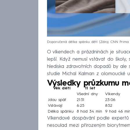
Doporučená délka spánku dětí
Zdroj: CNN Prim
O víkendech a prázdninách je situac
lepší. Když nemusí vstávat do školy, s
hlediska zdravotních dopadů by ale sp
studie Michal Kalman z olomoucké un
Výsledky průzkumu me
Věk dětí
11 let
Všední dny
Víkendy
Jdou spát
21:51
23:06
Vstávají
6:25
8:52
Délka spánku
8 hod 34 min
9 hod 46 mi
Víkendové dospávání podle expertů s
nesoulad mezi přirozeným biorytmem 