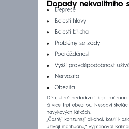
Dopady nekvalitního 
Deprese
Bolesti hlavy
Bolesti břicha
Problémy se zády
Podrážděnost
Vyšší pravděpodobnost užívá
Nervozita
Obezita
Děti, které nedodržují doporučenou 
či více trpí obezitou. Nespaví školác
návykových látkách.
„Častěji konzumují alkohol, kouří klas
užívají marihuanu,“ vyjmenoval Kalma