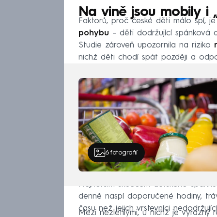
Na vině jsou mobily i
Faktorů, proč české děti málo spí, je
pohybu
– děti dodržující spánková d
Studie zároveň upozornila na riziko
nichž děti chodí spát později a odpoč
6
fotografií
Nejhorším škůdcem dětského spánku
denně naspí doporučené hodiny, trá
času než jejich vrstevníci nedodržující
Mezi nezletilými, u nichž je výrazný