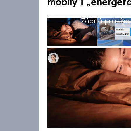
mobily i „energeť
Žádná položka z
Ivana Syrovátková
25. úno 2025, 13:17
České děti spí čím dál tím mé
mnohdy ani osm hodin. Nedost
výkyvy však mohou vést k de
problémům. Za nevhodnými spá
mobily nebo energetické nápoj
tiskové konferenci představil
Světové zdravotnické organiz