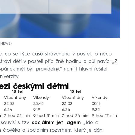
a NEWS
e, co se týče času stráveného v posteli, o něco
tráví děti v posteli přibližně hodinu a půl navíc. „Z
ánek měl být pravidelný,“ namítl hlavní řešitel
iverzity.
zi českými dětmi
13 let
15 let
Všední dny
Víkendy
Všední dny
Víkendy
22:32
23:48
23:02
00:11
6:24
9:19
6:26
9:28
n
7 hod 52 min
9 hod 31 min
7 hod 24 min
9 hod 17 min
ouvisí s tzv.
sociálním jet lagem
. „Jde o
člověka a sociálním rozvrhem, který je dán