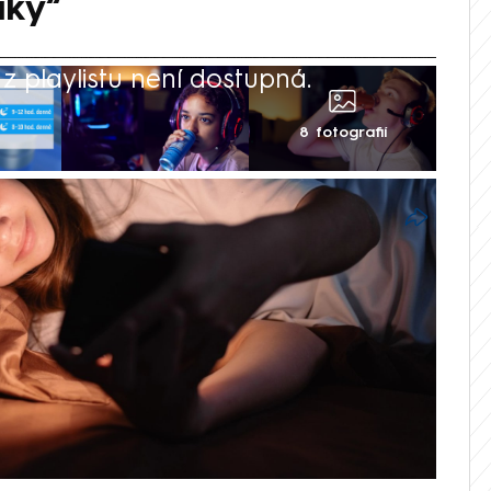
áky“
 playlistu není dostupná.
8 fotografií
ně – ve všedních dnech v posteli nestráví
atek pak dohánějí o víkendech. Takové
presím a závažným zdravotním
nkovými návyky dětí stojí mimo jiné
e. Ukázala to studie, kterou na pondělní
i zástupci Úřadu vlády ČR, Kanceláře
ace (WHO) v Česku a Univerzity Palackého