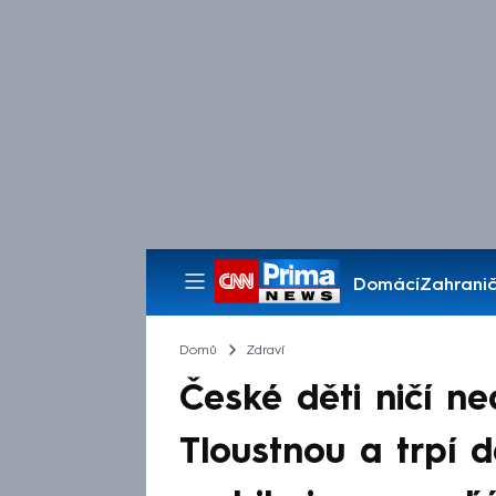
Domácí
Zahranič
Pořady
Domů
Zdraví
České děti ničí n
Tloustnou a trpí d