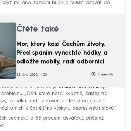
d když mi ráno zazvoní budík a musím vstávat do
Čtěte také
Mor, který kazí Čechům životy.
Před spaním vynechte hádky a
odložte mobily, radí odborníci
6 min čtení
23. úno 2025, 14:50
 všední dny a o víkendu
přesáhne dvě hodiny
,
roblémů. „Děti, které nespí kvalitně, častěji trpí
vy, žaludku, zad… Zároveň si stěžují na častější
ází u nich k častějšímu výskytu depresivních stavů,“
ských sedmáků a 55 procent deváťáků, přičemž
ci.