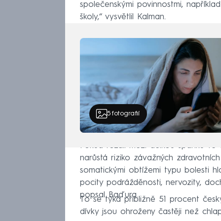
společenskými povinnostmi, napříkla
školy,“ vysvětlil Kalman.
5
fotografií
Pokud rozdíl mezi délkou spánku ve
narůstá riziko závažných zdravotních p
somatickými obtížemi typu bolesti hla
pocity podrážděnosti, nervozity, doch
popsal Baďura.
To se týká přibližně 51 procent če
dívky jsou ohroženy častěji než chlap