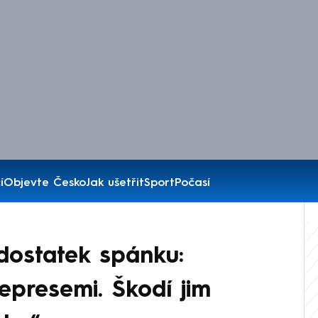
í
Objevte Česko
Jak ušetřit
Sport
Počasí
edostatek spánku:
epresemi. Škodí jim