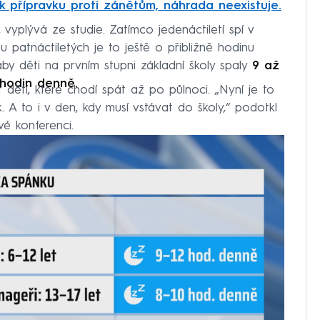
k přípravku proti zánětům, náhrada neexistuje.
vyplývá ze studie. Zatímco jedenáctiletí spí v
 patnáctiletých je to ještě o přibližně hodinu
by děti na prvním stupni základní školy spaly
9 až
 hodin denně.
dětí, které chodí spát až po půlnoci. „Nyní je to
 A to i v den, kdy musí vstávat do školy,“ podotkl
vé konferenci.