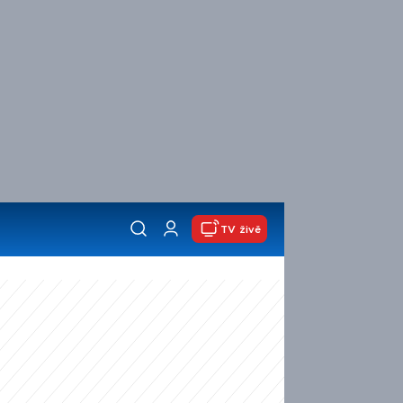
TV živě