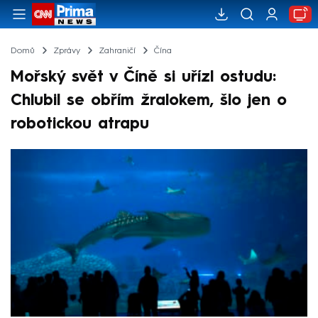
Domů
Zprávy
Zahraničí
Čína
Mořský svět v Číně si uřízl ostudu:
Chlubil se obřím žralokem, šlo jen o
robotickou atrapu