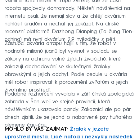
Všimli si totiž mezer v trupu zvířete, kde se části
robota spojovaly dohromady. Někteří návštěvníci na
internetu psali, že nemají slov a že chtějí akvárium
nahlásit úřadům a nechat jej zakázat. Na čínské
recenzní platformě Dazhong Dianping (Ta-čung Tien-
pching) má nyní akvárium 2,9 hvězdičky z pěti.
Zástupci akvária atrapu hájili s tím, že robot v
hodnotě milionů jüanů byl vyvinut v souladu se
zákony na ochranu volně žijících živočichů, které
zakazují obchodování se skutečnými žraloky
obrovskými a jejich odchyt. Podle cedule u akvária
měl robot inspirovat k porozumění zvířatům a jejich
životnímu prostředí.
Podobné rozhořčení vyvolala v září čínská zoologická
zahrada v Šan-weji ve stejné provincii, která
návštěvníkům ukazovala pandy. Zákazníci ale po pár
dnech zjistili, že se jedná o nabarvené psy huňatého
plemene čau-čau.
MOHLO BY VÁS ZAJÍMAT:
Žralok v jezeře
uprostřed města. Lidé natočili nezvyklý následek