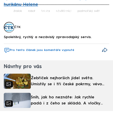
hurikánu Helene
Failed to fetch
žralok
robot
kritika
návštěvníci
podmořský svět
ČTK
Spolehlivý, rychlý a nezávislý zpravodajský servis.
Pro tento článek jsou komentáře vypnuté
Návrhy pro vás
Žebříček nejhorších jídel světa.
Umístily se i tři české pokrmy, vévodí
skandinávská kuchyně
Sníh, jak ho neznáte: Jak rychle
padá i z čeho se skládá. A vločky
nejsou bílé