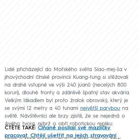
Lidé přicházející do Mořského světa Siao-mej-ša v
jihovýchodní čínské provincii Kuang-tung si stěžovali
na drahé vstupné ve výši 240 jüanů (necelých 800
korun), dlouhé fronty a zdánlivě špatný stav akvária.
Velkým lákadlem byl proto žralok obrovský, který je
se svými 12 metry a 40 tunami
největší parybou
na
světě. Návštěvníci ale brzy zjistili, že se nejedná o
živého tvora, nýbrž o obří robotickou repliku.
ČTĚTE TAKÉ:
Číňané posílají své mazlíčky
pracovat. Chtějí ušetřit na jejich stravování