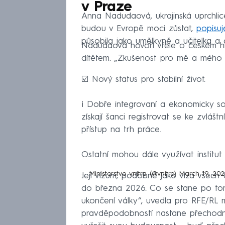
v Praze
Anna Nadudaová, ukrajinská uprchlice 
budou v Evropě moci zůstat,
popisu
působila jako umělkyně a učitelka a
Nadudaová hovoří vřele o českém hla
dítětem. „Zkušenost pro mě a mého sy
☑️ Nový status pro stabilní život.
ℹ️ Dobře integrovaní a ekonomicky so
získají šanci registrovat se ke zvlá
přístup na trh práce.
Ostatní mohou dále využívat institu
— Ministerstvo vnitra (@vnitro)
March 19, 202
Její vízum, podobně jako víza všech U
do března 2026. Co se stane po tom
ukončení války“, uvedla pro RFE/RL mlu
pravděpodobností nastane přechodné