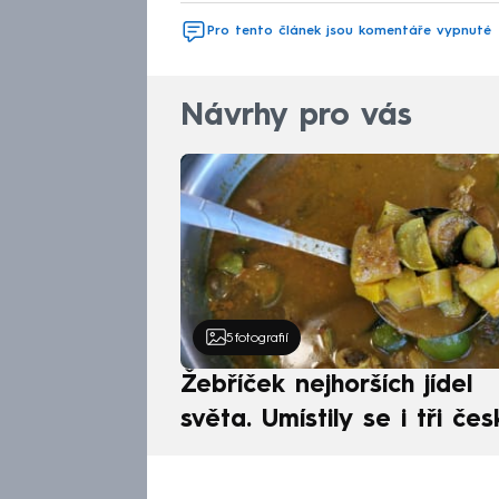
Pro tento článek jsou komentáře vypnuté
Návrhy pro vás
5
fotografií
Žebříček nejhorších jídel
světa. Umístily se i tři čes
pokrmy, vévodí skandináv
kuchyně