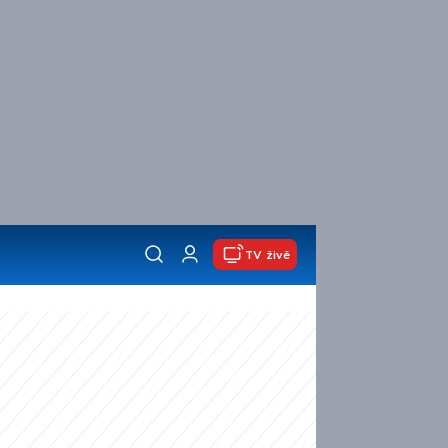
TV živě