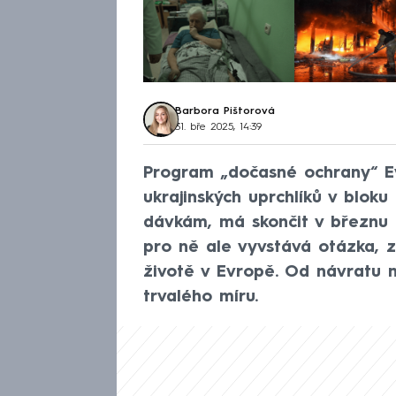
Barbora Pištorová
31. bře 2025, 14:39
Program „dočasné ochrany“ Evr
ukrajinských uprchlíků v bloku
dávkám, má skončit v březnu 
pro ně ale vyvstává otázka, 
životě v Evropě. Od návratu n
trvalého míru.