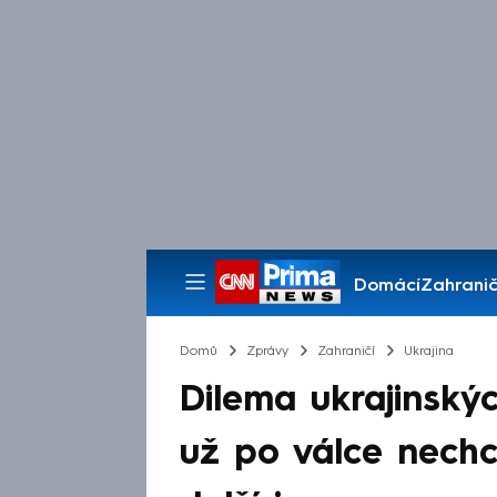
Domácí
Zahranič
Pořady
Domů
Zprávy
Zahraničí
Ukrajina
Dilema ukrajinskýc
už po válce nechc