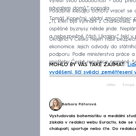
vyřešit svou budoucnost – buď přec
návratem domů,“ popsala.
Podobně klesající ochotu vracet se
Tomáš Kopečný, vládní zmocněnec pro
„Ti, kteří byli vyhnáni z Charkovska,
úspěšné byznysy někde jinde. Neplánu
a nebezpečné části Ukrajiny,“ řek
Ukrajinci v Česku nejen našli bezpeč
ekonomice. Jejich odvody do státního
podporu. Podle ministerstva práce a 
spotřeby České republice nejméně 54 
MOHLO BY VÁS TAKÉ ZAJÍMAT:
Lid
vyděšení, líčí svědci zemětřesen
Fa
válka
Evropa
Barbora Pištorová
Vystudovala bohemistiku a mediální studi
získala v redakci webu Euractiv, kde se
chalupaří, sportuje nebo čte. Do redak