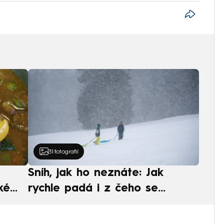
31
fotografií
Sníh, jak ho neznáte: Jak
ké
rychle padá i z čeho se
ská
skládá. A vločky nejsou bílé