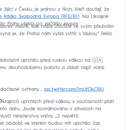
žijící v Česku, je jednou z těch, kteří doufají, že
je Rádio Svobodná Evropa (RFE/RL)
. Na Ukrajině
 do Prahy utekla po začátku invaze.
vním městě, kde našla útočiště se svým přeživším
na je, že Praha nám vyšla vstříc s láskou,“ řekla.
běstační uprchlíci před ruskou válkou na 🇺🇦,
štnímu dlouhodobému pobytu a získat např. volný
t dočasné ochrany.…
pic.twitter.com/1mL8DkOBIJ
5
krajinců uprchlých před válkou, v současnosti platí
to datu, „bude koordinováno v závislosti na
včí ministerstva vnitra. „S největší
 období, ve kterém budou mít uprchlíci čas