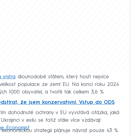
 vnitra
dlouhodobě státem, který hostí nejvíce
a velikost populace ze zemí EU. Na konci roku 2024
ých 1000 obyvatel, a tvořili tak celkem 3,6 %
dstírat, že jsem konzervativní. Vstup do ODS
atím dohodnuté ochrany v EU vyvstává otázka, jaká
Ukrajinci v exilu se totiž stále více vzdávají
The Economist
.
o ekonomickou strategii plánuje návrat pouze 43 %