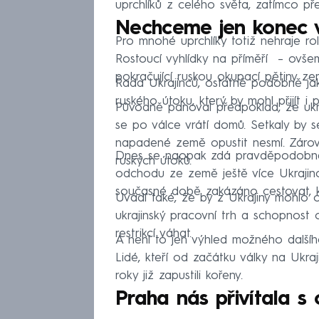
uprchlíků z celého světa, zatímco př
Nechceme jen konec vá
Pro mnohé uprchlíky totiž nehraje rol
Rostoucí vyhlídky na příměří – ovše
pokračující ruskou okupací pětiny zem
Řada Ukrajinců, ostatně podobně jak
ruského útoku, který by mohl přijít i 
Původně panoval předpoklad, že ukraj
se po válce vrátí domů. Setkaly by s
napadené země opustit nesmí. Zárove
Dnes se naopak zdá pravděpodobnějš
ruských útoků.
odchodu ze země ještě více Ukrajinc
současné době zakázáno cestovat, ko
Uvádí také, že by z Ukrajiny mohlo 
ukrajinský pracovní trh a schopnost 
restrikcí váhat.
A není to jen výhled možného dalšíh
Lidé, kteří od začátku války na Ukraj
roky již zapustili kořeny.
Praha nás přivítala s 