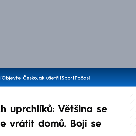
í
Objevte Česko
Jak ušetřit
Sport
Počasí
h uprchlíků: Většina se
e vrátit domů. Bojí se