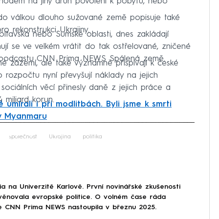
hodem na jiný druh povolení k pobytu, nebo
 do válkou dlouho sužované země popisuje také
 rekonstrukci Ukrajiny.
 Poltavska nebo Sumské oblasti, dnes zakládají
jí se ve velkém vrátit do tak ostřelované, zničené
l v podcastu CNN Prima NEWS Spálená země.
né zázemí, ale také významně přispívají k české
 rozpočtu nyní převyšují náklady na jejich
sociálních věcí přinesly daně z jejich práce a
miliard korun.
é umírali i při modlitbách. Byli jsme k smrti
í v Myanmaru
iled to fetch
společnost
Ukrajina
politika
a na Univerzitě Karlově. První novinářské zkušenosti
 věnovala evropské politice. O volném čase ráda
ce CNN Prima NEWS nastoupila v březnu 2025.