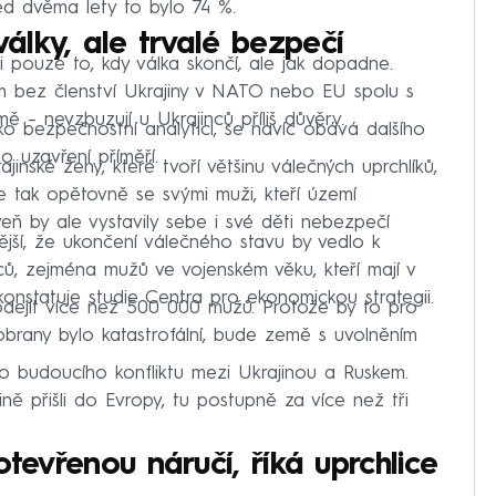
ed dvěma lety to bylo 74 %.
lky, ale trvalé bezpečí
i pouze to, kdy válka skončí, ale jak dopadne.
m bez členství Ukrajiny v NATO nebo EU spolu s
ě – nevzbuzují u Ukrajinců příliš důvěry.
o bezpečnostní analytici, se navíc obává dalšího
po uzavření příměří.
inské ženy, které tvoří většinu válečných uprchlíků,
e tak opětovně se svými muži, kteří území
ň by ale vystavily sebe i své děti nebezpečí
í, že ukončení válečného stavu by vedlo k
ů, zejména mužů ve vojenském věku, kteří mají v
nstatuje studie Centra pro ekonomickou strategii.
odejít více než 500 000 mužů. Protože by to pro
obrany bylo katastrofální, bude země s uvolněním
o budoucího konfliktu mezi Ukrajinou a Ruskem.
ině přišli do Evropy, tu postupně za více než tři
otevřenou náručí, říká uprchlice