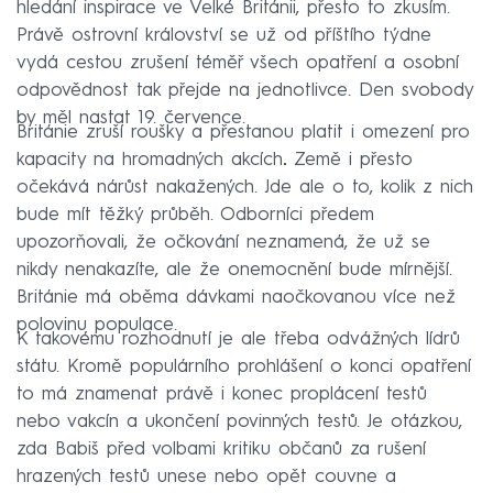
hledání inspirace ve Velké Británii, přesto to zkusím.
Právě ostrovní království se už od příštího týdne
vydá cestou zrušení téměř všech opatření a osobní
odpovědnost tak přejde na jednotlivce. Den svobody
by měl nastat 19. července.
Británie zruší roušky a přestanou platit i omezení pro
kapacity na hromadných akcích
.
Země i přesto
očekává nárůst nakažených. Jde ale o to, kolik z nich
bude mít těžký průběh. Odborníci předem
upozorňovali, že očkování neznamená, že už se
nikdy nenakazíte, ale že onemocnění bude mírnější.
Británie má oběma dávkami naočkovanou více než
polovinu populace.
K takovému rozhodnutí je ale třeba odvážných lídrů
státu. Kromě populárního prohlášení o konci opatření
to má znamenat právě i konec proplácení testů
nebo vakcín a ukončení povinných testů. Je otázkou,
zda Babiš před volbami kritiku občanů za rušení
hrazených testů unese nebo opět couvne a