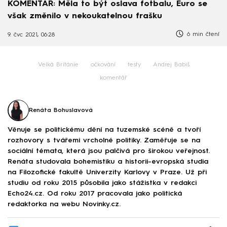
KOMENTÁŘ: Měla to být oslava fotbalu, Euro se
však změnilo v nekoukatelnou frašku
6 min čtení
9. čvc 2021, 06:28
Velká Británie
očkování
testy
Andrej Babiš
komentář
Renáta Bohuslavová
Věnuje se politickému dění na tuzemské scéně a tvoří
rozhovory s tvářemi vrcholné politiky. Zaměřuje se na
sociální témata, která jsou palčivá pro širokou veřejnost.
Renáta studovala bohemistiku a historii-evropská studia
na Filozofické fakultě Univerzity Karlovy v Praze. Už při
studiu od roku 2015 působila jako stážistka v redakci
Echo24.cz. Od roku 2017 pracovala jako politická
redaktorka na webu Novinky.cz.