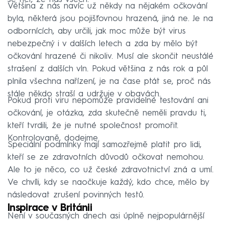
Většina z nás navíc už někdy na nějakém očkování
byla, některá jsou pojišťovnou hrazená, jiná ne. Je na
odbornících, aby určili, jak moc může být virus
nebezpečný i v dalších letech a zda by mělo být
očkování hrazené či nikoliv. Musí ale skončit neustálé
strašení z dalších vln. Pokud většina z nás rok a půl
plnila všechna nařízení, je na čase ptát se, proč nás
stále někdo straší a udržuje v obavách.
Pokud proti viru nepomůže pravidelné testování ani
očkování, je otázka, zda skutečně neměli pravdu ti,
kteří tvrdili, že je nutné společnost promořit.
Kontrolovaně, dodejme.
Speciální podmínky mají samozřejmě platit pro lidi,
kteří se ze zdravotních důvodů očkovat nemohou.
Ale to je něco, co už české zdravotnictví zná a umí.
Ve chvíli, kdy se naočkuje každý, kdo chce, mělo by
následovat zrušení povinných testů.
Inspirace v Británii
Není v současných dnech asi úplně nejpopulárnější