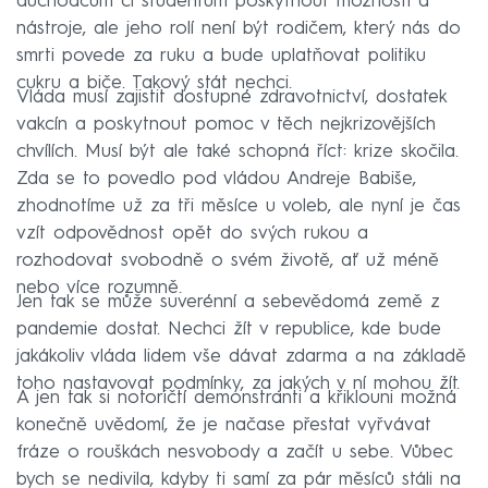
důchodcům či studentům poskytnout možnosti a
nástroje, ale jeho rolí není být rodičem, který nás do
smrti povede za ruku a bude uplatňovat politiku
cukru a biče. Takový stát nechci.
Vláda musí zajistit dostupné zdravotnictví, dostatek
vakcín a poskytnout pomoc v těch nejkrizovějších
chvílích. Musí být ale také schopná říct: krize skočila.
Zda se to povedlo pod vládou Andreje Babiše,
zhodnotíme už za tři měsíce u voleb, ale nyní je čas
vzít odpovědnost opět do svých rukou a
rozhodovat svobodně o svém životě, ať už méně
nebo více rozumně.
Jen tak se může suverénní a sebevědomá země z
pandemie dostat. Nechci žít v republice, kde bude
jakákoliv vláda lidem vše dávat zdarma a na základě
toho nastavovat podmínky, za jakých v ní mohou žít.
A jen tak si notoričtí demonstranti a křiklouni možná
konečně uvědomí, že je načase přestat vyřvávat
fráze o rouškách nesvobody a začít u sebe. Vůbec
bych se nedivila, kdyby ti samí za pár měsíců stáli na