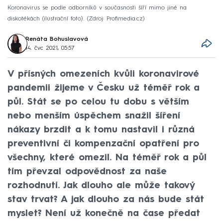
Koronavirus se podle odborníků v současnosti šíří mimo jiné na
diskotékách (ilustrační foto).
Zdroj: Profimedia.cz
Renáta Bohuslavová
14. čvc 2021, 05:57
V přísných omezeních kvůli koronavirové
pandemii žijeme v Česku už téměř rok a
půl. Stát se po celou tu dobu s větším
nebo menším úspěchem snažil šíření
nákazy brzdit a k tomu nastavil i různá
preventivní či kompenzační opatření pro
všechny, které omezil. Na téměř rok a půl
tím převzal odpovědnost za naše
rozhodnutí. Jak dlouho ale může takový
stav trvat? A jak dlouho za nás bude stát
myslet? Není už konečně na čase předat