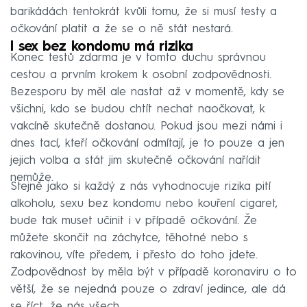
barikádách tentokrát kvůli tomu, že si musí testy a
očkování platit a že se o ně stát nestará.
I sex bez kondomu má rizika
Konec testů zdarma je v tomto duchu správnou
cestou a prvním krokem k osobní zodpovědnosti.
Bezesporu by měl ale nastat až v momentě, kdy se
všichni, kdo se budou chtít nechat naočkovat, k
vakcíně skutečně dostanou. Pokud jsou mezi námi i
dnes tací, kteří očkování odmítají, je to pouze a jen
jejich volba a stát jim skutečně očkování nařídit
nemůže.
Stejně jako si každý z nás vyhodnocuje rizika pití
alkoholu, sexu bez kondomu nebo kouření cigaret,
bude tak muset učinit i v případě očkování. Že
můžete skončit na záchytce, těhotné nebo s
rakovinou, víte předem, i přesto do toho jdete.
Zodpovědnost by měla být v případě koronaviru o to
větší, že se nejedná pouze o zdraví jedince, ale dá
se říct, že nás všech.