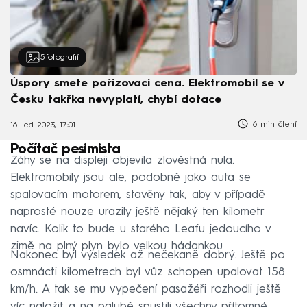
5
fotografií
Úspory smete pořizovací cena. Elektromobil se v
Česku takřka nevyplatí, chybí dotace
6 min čtení
16. led 2023, 17:01
Počítač pesimista
Záhy se na displeji objevila zlověstná nula.
Elektromobily jsou ale, podobně jako auta se
spalovacím motorem, stavěny tak, aby v případě
naprosté nouze urazily ještě nějaký ten kilometr
navíc. Kolik to bude u starého Leafu jedoucího v
zimě na plný plyn bylo velkou hádankou.
Nakonec byl výsledek až nečekaně dobrý. Ještě po
osmnácti kilometrech byl vůz schopen upalovat 158
km/h. A tak se mu vypečení pasažéři rozhodli ještě
víc naložit a na palubě spustili všechny přítomné