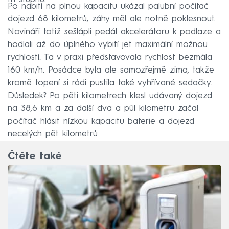
Po nabití na plnou kapacitu ukázal palubní počítač
dojezd 68 kilometrů, záhy měl ale notně poklesnout.
Novináři totiž sešlápli pedál akcelerátoru k podlaze a
hodlali až do úplného vybití jet maximální možnou
rychlostí. Ta v praxi představovala rychlost bezmála
160 km/h. Posádce byla ale samozřejmě zima, takže
kromě topení si rádi pustila také vyhřívané sedačky.
Důsledek? Po pěti kilometrech klesl udávaný dojezd
na 38,6 km a za další dva a půl kilometru začal
počítač hlásit nízkou kapacitu baterie a dojezd
necelých pět kilometrů.
Čtěte také