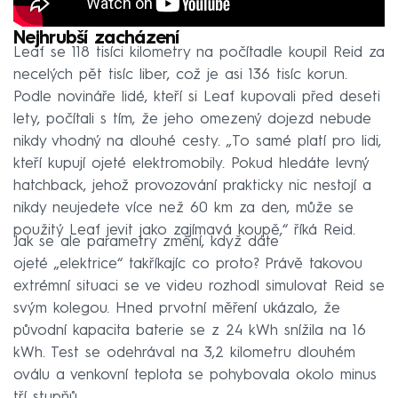
Nejhrubší zacházení
Leaf se 118 tisíci kilometry na počítadle koupil Reid za
necelých pět tisíc liber, což je asi 136 tisíc korun.
Podle novináře lidé, kteří si Leaf kupovali před deseti
lety, počítali s tím, že jeho omezený dojezd nebude
nikdy vhodný na dlouhé cesty. „To samé platí pro lidi,
kteří kupují ojeté elektromobily. Pokud hledáte levný
hatchback, jehož provozování prakticky nic nestojí a
nikdy neujedete více než 60 km za den, může se
použitý Leaf jevit jako zajímavá koupě,“ říká Reid.
Jak se ale parametry změní, když dáte
ojeté „elektrice“ takříkajíc co proto? Právě takovou
extrémní situaci se ve videu rozhodl simulovat Reid se
svým kolegou. Hned prvotní měření ukázalo, že
původní kapacita baterie se z 24 kWh snížila na 16
kWh. Test se odehrával na 3,2 kilometru dlouhém
oválu a venkovní teplota se pohybovala okolo minus
tří stupňů.