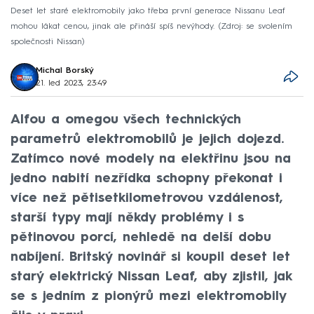
Deset let staré elektromobily jako třeba první generace Nissanu Leaf
mohou lákat cenou, jinak ale přináší spíš nevýhody.
Zdroj: se svolením
společnosti Nissan
Michal Borský
21. led 2023, 23:49
Alfou a omegou všech technických
parametrů elektromobilů je jejich dojezd.
Zatímco nové modely na elektřinu jsou na
jedno nabití nezřídka schopny překonat i
více než pětisetkilometrovou vzdálenost,
starší typy mají někdy problémy i s
pětinovou porcí, nehledě na delší dobu
nabíjení. Britský novinář si koupil deset let
starý elektrický Nissan Leaf, aby zjistil, jak
se s jedním z pionýrů mezi elektromobily