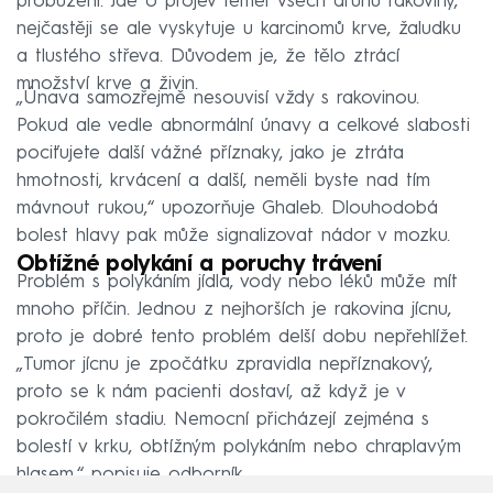
probuzení. Jde o projev téměř všech druhů rakoviny,
nejčastěji se ale vyskytuje u karcinomů krve, žaludku
a tlustého střeva. Důvodem je, že tělo ztrácí
množství krve a živin.
„Únava samozřejmě nesouvisí vždy s rakovinou.
Pokud ale vedle abnormální únavy a celkové slabosti
pociťujete další vážné příznaky, jako je ztráta
hmotnosti, krvácení a další, neměli byste nad tím
mávnout rukou,“ upozorňuje Ghaleb. Dlouhodobá
bolest hlavy pak může signalizovat nádor v mozku.
Obtížné polykání a poruchy trávení
Problém s polykáním jídla, vody nebo léků může mít
mnoho příčin. Jednou z nejhorších je rakovina jícnu,
proto je dobré tento problém delší dobu nepřehlížet.
„Tumor jícnu je zpočátku zpravidla nepříznakový,
proto se k nám pacienti dostaví, až když je v
pokročilém stadiu. Nemocní přicházejí zejména s
bolestí v krku, obtížným polykáním nebo chraplavým
hlasem,“ popisuje odborník.