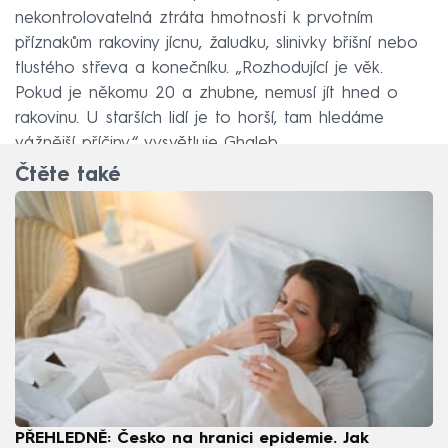
nekontrolovatelná ztráta hmotnosti k prvotním
příznakům rakoviny jícnu, žaludku, slinivky břišní nebo
tlustého střeva a konečníku. „Rozhodující je věk.
Pokud je někomu 20 a zhubne, nemusí jít hned o
rakovinu. U starších lidí je to horší, tam hledáme
vážnější příčiny,“ vysvětluje Ghaleb.
Čtěte také
PŘEHLEDNĚ: Česko na hranici epidemie. Jak