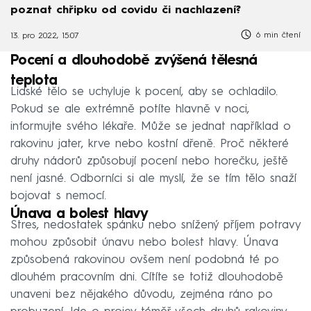
poznat chřipku od covidu či nachlazení?
6 min čtení
13. pro 2022, 15:07
Pocení a dlouhodobě zvýšená tělesná
teplota
Lidské tělo se uchyluje k pocení, aby se ochladilo.
Pokud se ale extrémně potíte hlavně v noci,
informujte svého lékaře. Může se jednat například o
rakovinu jater, krve nebo kostní dřeně. Proč některé
druhy nádorů způsobují pocení nebo horečku, ještě
není jasné. Odborníci si ale myslí, že se tím tělo snaží
bojovat s nemocí.
Únava a bolest hlavy
Stres, nedostatek spánku nebo snížený příjem potravy
mohou způsobit únavu nebo bolest hlavy. Únava
způsobená rakovinou ovšem není podobná té po
dlouhém pracovním dni. Cítíte se totiž dlouhodobě
unaveni bez nějakého důvodu, zejména ráno po