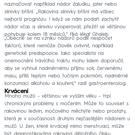
naznačovat například nádor žaludku, jater nebo
slinivky břišní. „Rakovina slinivky břišní má vůbec
nejhorší prognózu. I když se nám podaří zachytit
nádor včas a slinivku vyoperovat, přežití se většinou
pohybuje kolem 18 měsíců,“ říká lékař Ghaleb.
„Obecně se na vzniku nádorů podílí nespočet
faktorů, které nemůže člověk ovlivnit, například
genetické predispozice. Jako specialista na
onemocnění trávícího traktu mohu lidem doporučit,
aby se vyhnuli nadměrnému příjmu soli, červenému
masu, příliš teplým nebo tučným pokrmům, nadměrné
konzumaci alkoholu a kouření,“ radí gastroenterolog.
Krvácení
Mnoho mužů –⁠ většinou ve vyšším věku –⁠ trpí
chronickými problémy s močením. Může to souviset s
rakovinou ledvin, močového měchýře nebo prostaty,
která je v současnosti druhým nejčastějším nádorem u
mužů. U žen, které krvácejí mimo menstruaci, může
být diagnostikována rakovina děložního čípku.