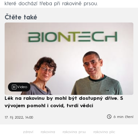
které dochází třeba při rakovině prsou.
Čtěte také
Video
Lék na rakovinu by mohl být dostupný dříve. S
vývojem pomohl i covid, tvrdí vědci
6 min čtení
17. říj 2022, 14:00
zdraví
rakovina
rakovina prsu
rakovina plic