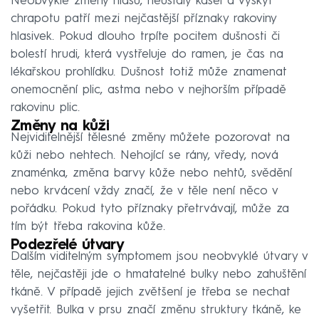
Neobvyklé změny hlasu, neustálý kašel a výskyt
chrapotu patří mezi nejčastější příznaky rakoviny
hlasivek. Pokud dlouho trpíte pocitem dušnosti či
bolestí hrudi, která vystřeluje do ramen, je čas na
lékařskou prohlídku. Dušnost totiž může znamenat
onemocnění plic, astma nebo v nejhorším případě
rakovinu plic.
Změny na kůži
Nejviditelnější tělesné změny můžete pozorovat na
kůži nebo nehtech. Nehojící se rány, vředy, nová
znaménka, změna barvy kůže nebo nehtů, svědění
nebo krvácení vždy značí, že v těle není něco v
pořádku. Pokud tyto příznaky přetrvávají, může za
tím být třeba rakovina kůže.
Podezřelé útvary
Dalším viditelným symptomem jsou neobvyklé útvary v
těle, nejčastěji jde o hmatatelné bulky nebo zahuštění
tkáně. V případě jejich zvětšení je třeba se nechat
vyšetřit. Bulka v prsu značí změnu struktury tkáně, ke