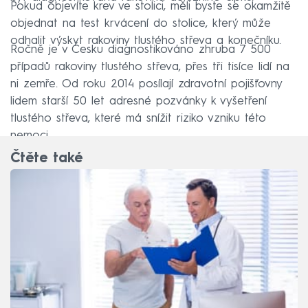
Pokud objevíte krev ve stolici, měli byste se okamžitě
objednat na test krvácení do stolice, který může
odhalit výskyt rakoviny tlustého střeva a konečníku.
Ročně je v Česku diagnostikováno zhruba 7 500
případů rakoviny tlustého střeva, přes tři tisíce lidí na
ni zemře. Od roku 2014 posílají zdravotní pojišťovny
lidem starší 50 let adresné pozvánky k vyšetření
tlustého střeva, které má snížit riziko vzniku této
nemoci.
Čtěte také