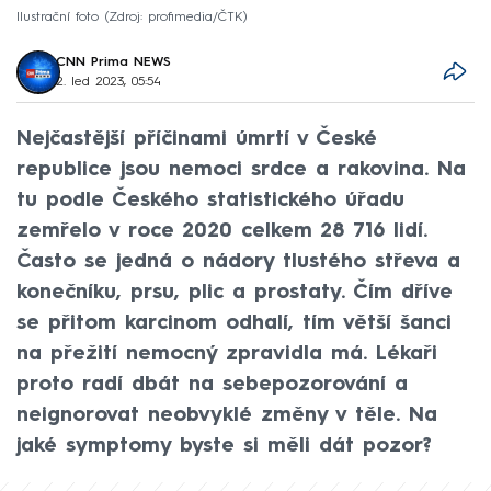
Ilustrační foto
Zdroj: profimedia/ČTK
CNN Prima NEWS
2. led 2023, 05:54
Nejčastější příčinami úmrtí v České
republice jsou nemoci srdce a rakovina. Na
tu podle Českého statistického úřadu
zemřelo v roce 2020 celkem 28 716 lidí.
Často se jedná o nádory tlustého střeva a
konečníku, prsu, plic a prostaty. Čím dříve
se přitom karcinom odhalí, tím větší šanci
na přežití nemocný zpravidla má. Lékaři
proto radí dbát na sebepozorování a
neignorovat neobvyklé změny v těle. Na
jaké symptomy byste si měli dát pozor?