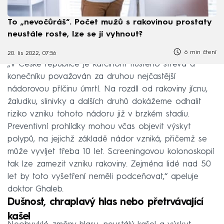
To „nevočůráš“. Počet mužů s rakovinou prostaty
neustále roste, lze se jí vyhnout?
6 min čtení
20. lis 2022, 07:56
„V České republice je karcinom tlustého střeva a
konečníku považován za druhou nejčastější
nádorovou příčinu úmrtí. Na rozdíl od rakoviny jícnu,
žaludku, slinivky a dalších druhů dokážeme odhalit
riziko vzniku tohoto nádoru již v brzkém stadiu.
Preventivní prohlídky mohou včas objevit výskyt
polypů, na jejichž základě nádor vzniká, přičemž se
může vyvíjet třeba 10 let. Screeningovou kolonoskopií
tak lze zamezit vzniku rakoviny. Zejména lidé nad 50
let by toto vyšetření neměli podceňovat,“ apeluje
doktor Ghaleb.
Dušnost, chraplavý hlas nebo přetrvávající
kašel