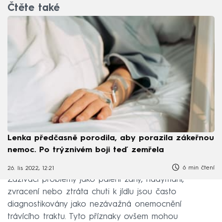
Čtěte také
Lenka předčasně porodila, aby porazila zákeřnou
nemoc. Po trýznivém boji teď zemřela
6 min čtení
26. lis 2022, 12:21
Zažívací problémy jako pálení žáhy, nadýmání,
zvracení nebo ztráta chuti k jídlu jsou často
diagnostikovány jako nezávažná onemocnění
trávícího traktu. Tyto příznaky ovšem mohou