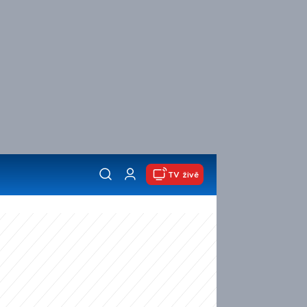
TV živě