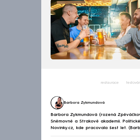
restaurace
testová
Barbora Zykmundová
Barbora Zykmundová (rozená Zpěváčkov
Sněmovně a Strakově akademii. Politick
Novinky.cz, kde pracovala šest let. (Ba