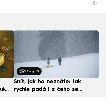
31
fotografií
Sníh, jak ho neznáte: Jak
ké
rychle padá i z čeho se
ská
skládá. A vločky nejsou bílé