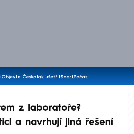
í
Objevte Česko
Jak ušetřit
Sport
Počasí
em z laboratoře?
ici a navrhují jiná řešení