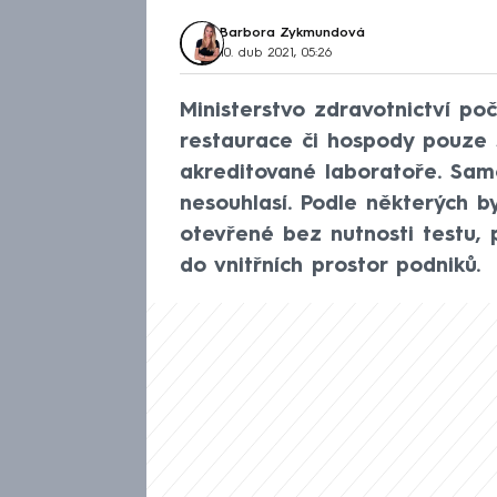
Barbora Zykmundová
10. dub 2021, 05:26
Ministerstvo zdravotnictví počí
restaurace či hospody pouze 
akreditované laboratoře. Samot
nesouhlasí. Podle některých 
otevřené bez nutnosti testu, p
do vnitřních prostor podniků.