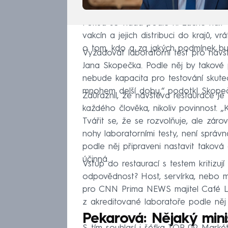
Pokud se vláda podle ní začne řídit 
vakcín a jejich distribuci do krajů, 
o tom, kdo a za jakých podmínek b
Vyžadovat laboratorní test pro náv
Jana Skopečka. Podle něj by takové p
nebude kapacita pro testování skuteč
mnohem delší dobu,“ podotkl Skope
Zdůraznil, že návštěva restaurace j
každého člověka, nikoliv povinnost. „
Tvářit se, že se rozvolňuje, ale zár
nohy laboratorními testy, není správn
podle něj připraveni nastavit taková 
účinná.
Vstup do restaurací s testem kritizuj
odpovědnost? Host, servírka, nebo ma
pro CNN Prima NEWS majitel Café Lou
z akreditované laboratoře podle něj ř
Pekarová: Nějaký mini