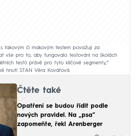
y s takovým či makovým testem považuji za
at vše pro to, aby fungovalo testování na školách
litních testů právě pro tyto klíčové segmenty,“
ě hnutí STAN Věra Kovářová.
Čtěte také
Opatření se budou řídit podle
nových pravidel. Na „psa“
zapomeňte, řekl Arenberger