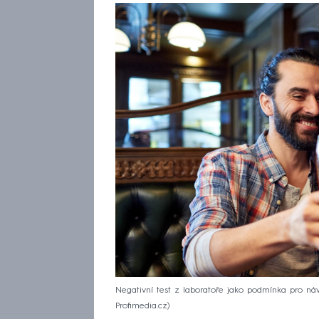
Negativní test z laboratoře jako podmínka pro návš
Profimedia.cz