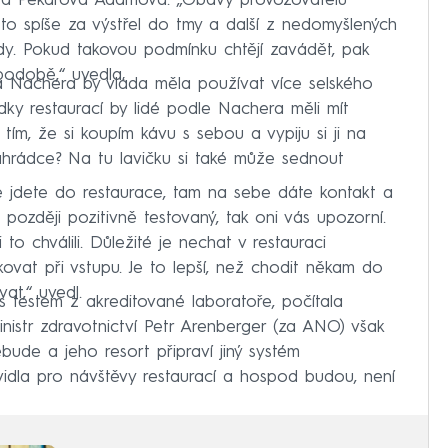
éta Pekarová Adamová. „Obavy provozovatelů
to spíše za výstřel do tmy a další z nedomyšlených
ády. Pokud takovou podmínku chtějí zavádět, pak
podobě,“ uvedla.
a Nachera by vláda měla používat více selského
ky restaurací by lidé podle Nachera měli mít
i tím, že si koupím kávu s sebou a vypiju si ji na
zahrádce? Na tu lavičku si také může sednout
že jdete do restaurace, tam na sebe dáte kontakt a
později pozitivně testovaný, tak oni vás upozorní.
 to chválili. Důležité je nechat v restauraci
kovat při vstupu. Je to lepší, než chodit někam do
at,“ uvedl.
s testem z akreditované laboratoře, počítala
nistr zdravotnictví Petr Arenberger (za ANO) však
bude a jeho resort připraví jiný systém
vidla pro návštěvy restaurací a hospod budou, není