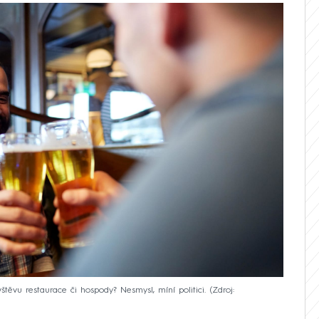
těvu restaurace či hospody? Nesmysl, míní politici.
Zdroj: