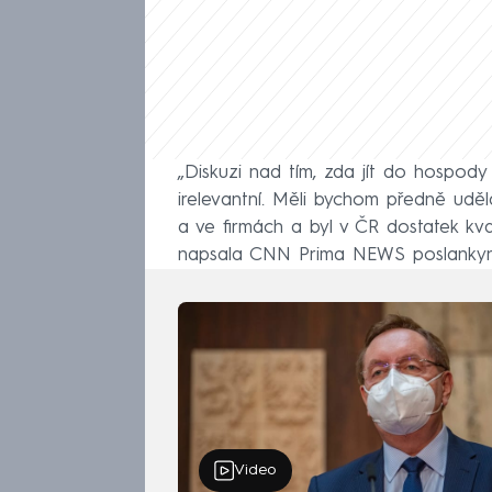
„Diskuzi nad tím, zda jít do hospod
irelevantní. Měli bychom předně uděl
a ve firmách a byl v ČR dostatek kva
napsala CNN Prima NEWS poslankyn
Video