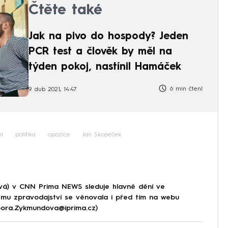
Čtěte také
Jak na pivo do hospody? Jeden
PCR test a člověk by měl na
týden pokoj, nastínil Hamáček
6 min čtení
9. dub 2021, 14:47
ní
politika
opozice
Jan Skopeček
á) v CNN Prima NEWS sleduje hlavně dění ve
ému zpravodajství se věnovala i před tím na webu
rbora.Zykmundova@iprima.cz)