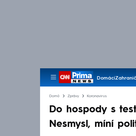
Domácí
Zahranič
Pořady
Domů
Zprávy
Koronavirus
Do hospody s test
Nesmysl, míní polit