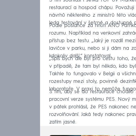
S tím souhlasí i šéfka TOP 09 Mark
restaurací a hospod chápu. Považuji 
návrhů některého z ministrů této vl
leda testování v šetrné a dostupné 
Podle poslance za hnutí ANO Patrik
rozumu. Například na venkovní zahrád
přístup bez testu. „Jaký je rozdíl mez
lavičce v parku, nebo si ji dám na 
kdokoliv další,“ konstatoval.
„Spíš bych ale byl pro cestu toho, 
v případě, že tam byl někdo, kdo byl 
Takhle to fungovalo v Belgii a všichni
rozestupy mezi stoly, povinně dezinfi
laboratoře. V praxi to nemůže fungov
S tím, aby se do restaurace chodilo 
pracovní verze systému PES. Nový mi
v pátek prohlásil, že PES nakonec ne
rozvolňování. Jaká tedy nakonec pra
zatím jasné.