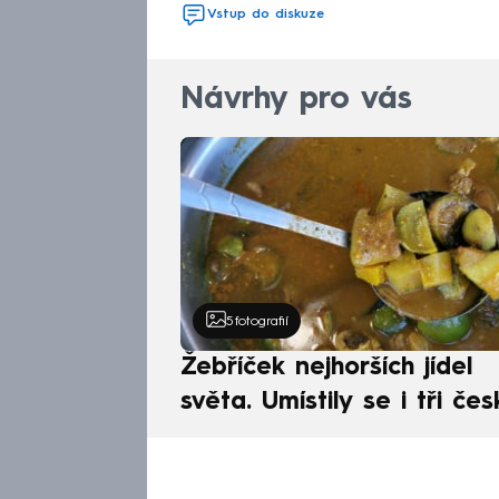
Vstup do diskuze
Návrhy pro vás
5
fotografií
Žebříček nejhorších jídel
světa. Umístily se i tři čes
pokrmy, vévodí skandináv
kuchyně