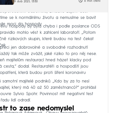
6 min čtení
9. dub 2021, 13:50
doporučeními odborníků, zvládne zajistit dost
vrátíme se k normálnímu životu a nemusíme se bavit
ude moci do hospody.
štěvu hospody by byla chyba i podle poslance ODS
ravidlo mohlo vést k zahlcení laboratoří. „Potom
ně rizikových skupin, které budou na test čekat
ček.
e přeci jen dobrovolné a svobodné rozhodnutí
Každý tak může zvážit, jaké riziko to pro něj nese.
oveň majitelům restaurací hned házet klacky pod
á cesta,“ dodal. Restauratéři a hospodští jsou
opatření, která budou proti šíření koronaviru
í i samotní majitelé podniků. „Kdo by za to nesl
jitel, který má 40 až 50 zaměstnanců?“ prohlásil
vre Sylvio Spohr. Povinnost mít negativní test
adu lidí odradí.
str to zase nedomyslel