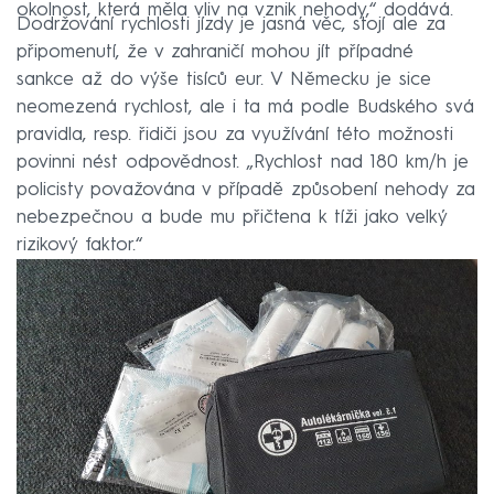
okolnost, která měla vliv na vznik nehody,“ dodává.
Dodržování rychlosti jízdy je jasná věc, stojí ale za
připomenutí, že v zahraničí mohou jít případné
sankce až do výše tisíců eur. V Německu je sice
neomezená rychlost, ale i ta má podle Budského svá
pravidla, resp. řidiči jsou za využívání této možnosti
povinni nést odpovědnost. „Rychlost nad 180 km/h je
policisty považována v případě způsobení nehody za
nebezpečnou a bude mu přičtena k tíži jako velký
rizikový faktor.“