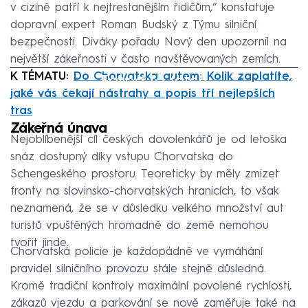
v cizině patří k nejtrestanějším řidičům,“ konstatuje
dopravní expert Roman Budský z Týmu silniční
bezpečnosti. Diváky pořadu Nový den upozornil na
největší zákeřnosti v často navštěvovaných zemích.
K TÉMATU:
Do Chorvatska autem: Kolik zaplatíte,
Failed to fetch
jaké vás čekají nástrahy a popis tří nejlepších
tras
Zákeřná únava
Nejoblíbenější cíl českých dovolenkářů je od letoška
snáz dostupný díky vstupu Chorvatska do
Schengeského prostoru. Teoreticky by měly zmizet
fronty na slovinsko-chorvatských hranicích, to však
neznamená, že se v důsledku velkého množství aut
turistů vpuštěných hromadně do země nemohou
tvořit jinde.
Chorvatská policie je každopádně ve vymáhání
pravidel silničního provozu stále stejně důsledná.
Kromě tradiční kontroly maximální povolené rychlosti,
zákazů vjezdu a parkování se nově zaměřuje také na