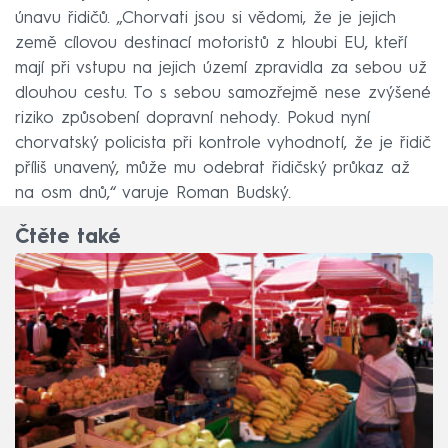
únavu řidičů. „Chorvati jsou si vědomi, že je jejich
země cílovou destinací motoristů z hloubi EU, kteří
mají při vstupu na jejich území zpravidla za sebou už
dlouhou cestu. To s sebou samozřejmě nese zvýšené
riziko způsobení dopravní nehody. Pokud nyní
chorvatský policista při kontrole vyhodnotí, že je řidič
příliš unavený, může mu odebrat řidičský průkaz až
na osm dnů,“ varuje Roman Budský.
Čtěte také