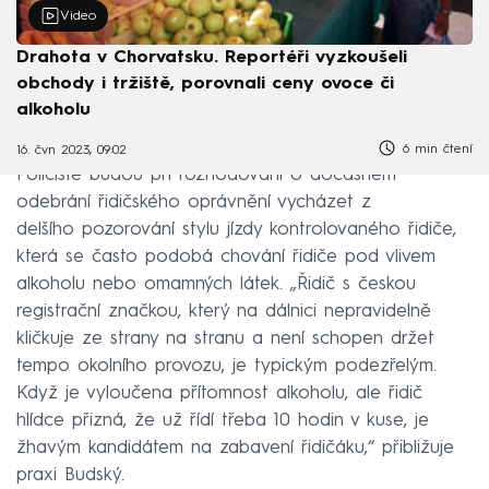
Video
Drahota v Chorvatsku. Reportéři vyzkoušeli
obchody i tržiště, porovnali ceny ovoce či
alkoholu
6 min čtení
16. čvn 2023, 09:02
Policisté budou při rozhodování o dočasném
odebrání řidičského oprávnění vycházet z
delšího pozorování stylu jízdy kontrolovaného řidiče,
která se často podobá chování řidiče pod vlivem
alkoholu nebo omamných látek. „Řidič s českou
registrační značkou, který na dálnici nepravidelně
kličkuje ze strany na stranu a není schopen držet
tempo okolního provozu, je typickým podezřelým.
Když je vyloučena přítomnost alkoholu, ale řidič
hlídce přizná, že už řídí třeba 10 hodin v kuse, je
žhavým kandidátem na zabavení řidičáku,“ přibližuje
praxi Budský.