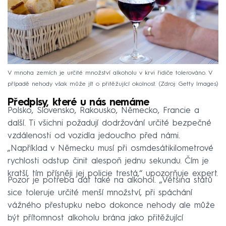
V mnoha zemích je určité množství alkoholu v krvi řidiče tolerováno. V
případě nehody však může jít o přitěžující okolnost.
Zdroj: Getty Images
Předpisy, které u nás nemáme
Polsko, Slovensko, Rakousko, Německo, Francie a
další. Ti všichni požadují dodržování určité bezpečné
vzdálenosti od vozidla jedoucího před námi.
„Například v Německu musí při osmdesátikilometrové
rychlosti odstup činit alespoň jednu sekundu. Čím je
kratší, tím přísněji jej policie trestá,“ upozorňuje expert.
Pozor je potřeba dát také na alkohol. „Většina států
sice toleruje určité menší množství, při spáchání
vážného přestupku nebo dokonce nehody ale může
být přítomnost alkoholu brána jako přitěžující