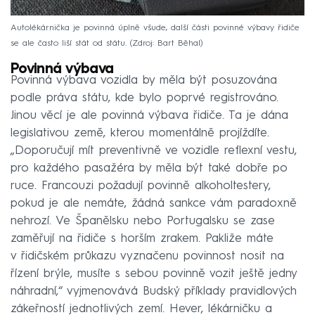
Autolékárnička je povinná úplně všude, další části povinné výbavy řidiče
se ale často liší stát od státu.
Zdroj: Bart Běhal
Povinná výbava
Povinná výbava vozidla by měla být posuzována
podle práva státu, kde bylo poprvé registrováno.
Jinou věcí je ale povinná výbava řidiče. Ta je dána
legislativou země, kterou momentálně projíždíte.
„Doporučují mít preventivně ve vozidle reflexní vestu,
pro každého pasažéra by měla být také dobře po
ruce. Francouzi požadují povinně alkoholtestery,
pokud je ale nemáte, žádná sankce vám paradoxně
nehrozí. Ve Španělsku nebo Portugalsku se zase
zaměřují na řidiče s horším zrakem. Pakliže máte
v řidičském průkazu vyznačenu povinnost nosit na
řízení brýle, musíte s sebou povinně vozit ještě jedny
náhradní,“ vyjmenovává Budský příklady pravidlových
zákeřností jednotlivých zemí. Hever, lékárničku a