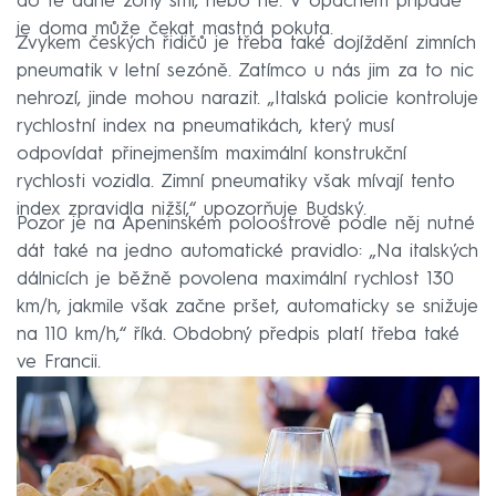
do té dané zóny smí, nebo ne. V opačném případě
je doma může čekat mastná pokuta.
Zvykem českých řidičů je třeba také dojíždění zimních
pneumatik v letní sezóně. Zatímco u nás jim za to nic
nehrozí, jinde mohou narazit. „Italská policie kontroluje
rychlostní index na pneumatikách, který musí
odpovídat přinejmenším maximální konstrukční
rychlosti vozidla. Zimní pneumatiky však mívají tento
index zpravidla nižší,“ upozorňuje Budský.
Pozor je na Apeninském poloostrově podle něj nutné
dát také na jedno automatické pravidlo: „Na italských
dálnicích je běžně povolena maximální rychlost 130
km/h, jakmile však začne pršet, automaticky se snižuje
na 110 km/h,“ říká. Obdobný předpis platí třeba také
ve Francii.