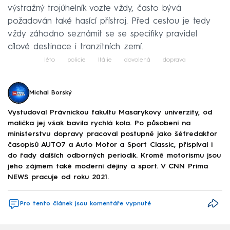
výstražný trojúhelník vozte vždy, často bývá
požadován také hasící přístroj. Před cestou je tedy
vždy záhodno seznámit se se specifiky pravidel
cílové destinace i tranzitních zemí.
léto
policie
Itálie
dovolená
doprava
Michal Borský
Vystudoval Právnickou fakultu Masarykovy univerzity, od
malička jej však bavila rychlá kola. Po působení na
ministerstvu dopravy pracoval postupně jako šéfredaktor
časopisů AUTO7 a Auto Motor a Sport Classic, přispíval i
do řady dalších odborných periodik. Kromě motorismu jsou
jeho zájmem také moderní dějiny a sport. V CNN Prima
NEWS pracuje od roku 2021.
Pro tento článek jsou komentáře vypnuté