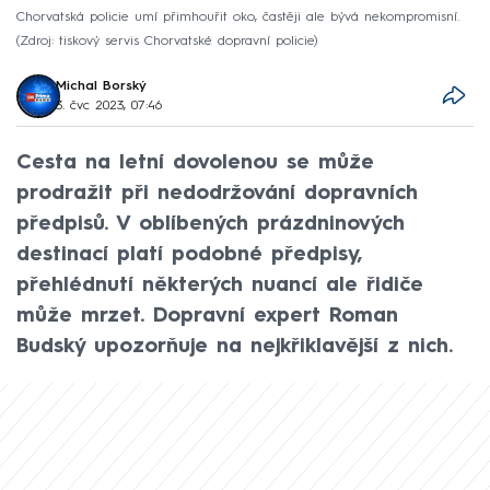
Chorvatská policie umí přimhouřit oko, častěji ale bývá nekompromisní.
Zdroj: tiskový servis Chorvatské dopravní policie
Michal Borský
3. čvc 2023, 07:46
Cesta na letní dovolenou se může
prodražit při nedodržování dopravních
předpisů. V oblíbených prázdninových
destinací platí podobné předpisy,
přehlédnutí některých nuancí ale řidiče
může mrzet. Dopravní expert Roman
Budský upozorňuje na nejkřiklavější z nich.