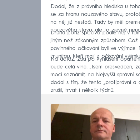
Dodal, že z právního hlediska u toh
se za hranu nouzového stavu, proto
na něj již nestačí. Tady by měl prem
nouzového stavu, ale to zjevně neudě
Druhá potíž spočívá podle něj v tom
jiným než zákonným způsobem. Což je
povinného očkování byli ve výjimce. 
imunitou, kteří mají z očkování výjimk
Na dotaz, zda po vyhlášení opatření 
bude celá vlna. „Jsem přesvědčen, ž
moci seznámit, na Nejvyšší správní s
dodal s tím, že tento „protiprávní a
zrušil, trvat i několik týdnů.