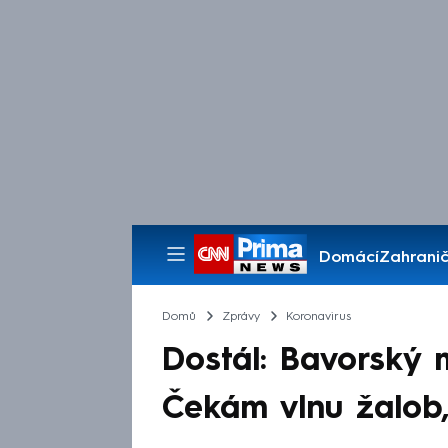
Domácí
Zahranič
Pořady
Domů
Zprávy
Koronavirus
Dostál: Bavorský m
Čekám vlnu žalob,