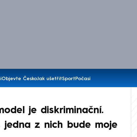
í
Objevte Česko
Jak ušetřit
Sport
Počasí
odel je diskriminační.
 jedna z nich bude moje