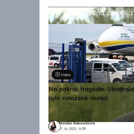
Žádná položka z
Výběr redakce
Video
Na pokraji tragédie: Ukrajinsk
bylo naložené municí
Monika Kabourková
17. lis 2021, 14:39