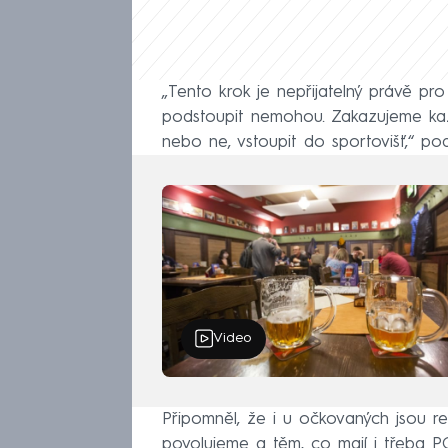
„Tento krok je nepřijatelný právě pro
podstoupit nemohou. Zakazujeme kaž
nebo ne, vstoupit do sportovišť,“ p
Video
Připomněl, že i u očkovaných jsou r
povolujeme a těm, co mají i třeba PCR