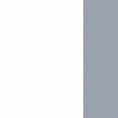
ideo
kat migranty do Česka? Sami by odešli, tvrdí exp
ické sebevraždě