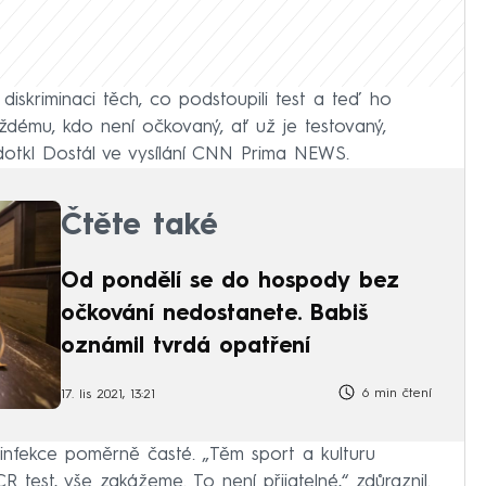
 diskriminaci těch, co podstoupili test a teď ho
dému, kdo není očkovaný, ať už je testovaný,
odotkl Dostál ve vysílání CNN Prima NEWS.
Čtěte také
Od pondělí se do hospody bez
očkování nedostanete. Babiš
oznámil tvrdá opatření
6 min čtení
17. lis 2021, 13:21
einfekce poměrně časté. „Těm sport a kulturu
 test, vše zakážeme. To není přijatelné,“ zdůraznil.