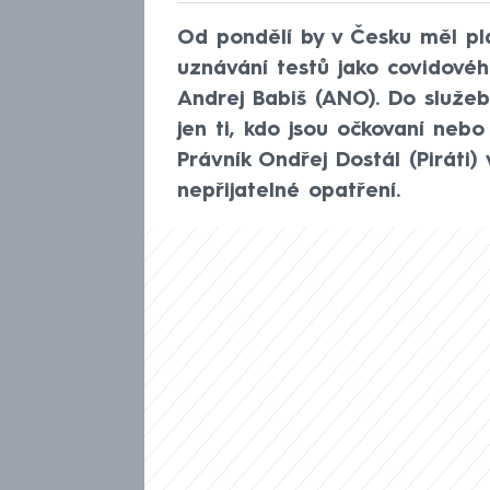
Od pondělí by v Česku měl pla
uznávání testů jako covidového
Andrej Babiš (ANO). Do služe
jen ti, kdo jsou očkovaní neb
Právník Ondřej Dostál (Piráti)
nepřijatelné opatření.