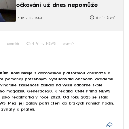
očkování už dnes nepomůže
6 min čtení
17. lis 2021, 14:00
premiér
CNN Prima NEWS
právník
tům. Komunikuje s dárcovskou platformou Znesnáze a
eré pomáhají potřebným. Vystudovala obchodní akademii
vinářské zkušenosti získala na Vyšší odborné škole
tského magazínu Generace20. K redakci CNN Prima NEWS
ze jako redaktorka v roce 2020. Od roku 2025 se stala
. Mezi její záliby patří čtení do brzkých ranních hodin,
zvířaty a přáteli.