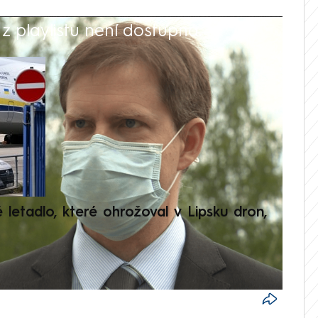
 playlistu není dostupná.
V
é letadlo, které ohrožoval v Lipsku dron,
Přilá
polit