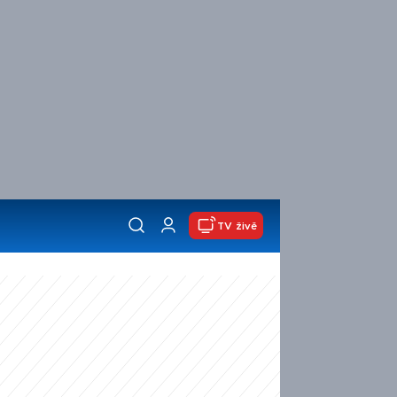
TV živě