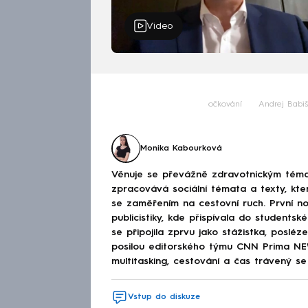
Video
očkování
Andrej Babiš
Monika Kabourková
Věnuje se převážně zdravotnickým téma
zpracovává sociální témata a texty, kt
se zaměřením na cestovní ruch. První no
publicistiky, kde přispívala do studen
se připojila zprvu jako stážistka, poslé
posilou editorského týmu CNN Prima NEWS
multitasking, cestování a čas trávený se 
Vstup do diskuze