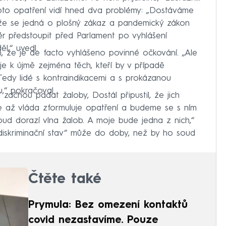
oto opatření vidí hned dva problémy: „Dostáváme
že se jedná o plošný zákaz a pandemický zákon
iér předstoupit před Parlament po vyhlášení
l,“ uvedl.
, že je de facto vyhlášeno povinné očkování. „Ale
 k újmě zejména těch, kteří by v případě
Tedy lidé s kontraindikacemi a s prokázanou
u,“ pokračoval.
začnou padat žaloby, Dostál připustil, že jich
e až vláda zformuluje opatření a budeme se s ním
oud dorazí vlna žalob. A moje bude jedna z nich,“
 diskriminační stav“ může do doby, než by ho soud
Čtěte také
Prymula: Bez omezení kontaktů
covid nezastavíme. Pouze