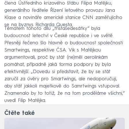
člena Ústředního krizového štábu Filipa Matějku,
generálního ředitele Řízení letového provozu Jana
Klase a novináře americké stanice CNN zaměřujícího
se na byznys Richarda Questa.
Tématem tohoto dílu „třistašedesátky“ byla
budoucnost letectví v České republice i ve světě.
Přesněji řečeno šlo hlavně o budoucnost společnosti
Smartwings, respektive ČSA. Vik s Matějkou
argumentovali, proč by stát (ne)měl aerolinkám
pomáhat, případně jaká forma podpory by byla
efektivnější. „Dovedu si představit, že by se stát
zaručil za úvěry pro Smartwings, ale nedoporučuji,
aby stát jakkoli majetkově do Samrtwings vstupoval.
Znamenalo by to totiž, že na tom proděláme všichni,“
uvedl Filip Matějka.
Čtěte také