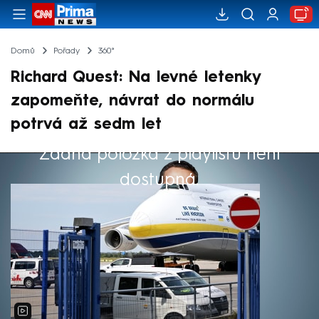
Domů
Pořady
360°
Richard Quest: Na levné letenky
zapomeňte, návrat do normálu
potrvá až sedm let
Žádná položka z playlistu není
Výběr redakce
dostupná.