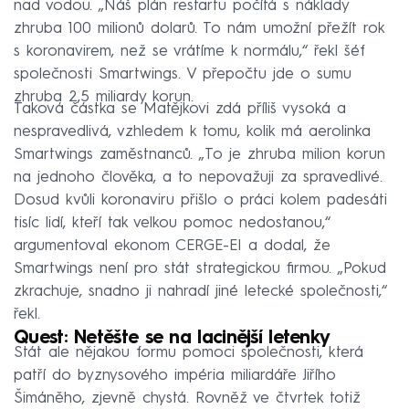
nad vodou. „Náš plán restartu počítá s náklady
zhruba 100 milionů dolarů. To nám umožní přežít rok
s koronavirem, než se vrátíme k normálu,“ řekl šéf
společnosti Smartwings. V přepočtu jde o sumu
zhruba 2,5 miliardy korun.
Taková částka se Matějkovi zdá příliš vysoká a
nespravedlivá, vzhledem k tomu, kolik má aerolinka
Smartwings zaměstnanců. „To je zhruba milion korun
na jednoho člověka, a to nepovažuji za spravedlivé.
Dosud kvůli koronaviru přišlo o práci kolem padesáti
tisíc lidí, kteří tak velkou pomoc nedostanou,“
argumentoval ekonom CERGE-EI a dodal, že
Smartwings není pro stát strategickou firmou. „Pokud
zkrachuje, snadno ji nahradí jiné letecké společnosti,“
řekl.
Quest: Netěšte se na lacinější letenky
Stát ale nějakou formu pomoci společnosti, která
patří do byznysového impéria miliardáře Jiřího
Šimáněho, zjevně chystá. Rovněž ve čtvrtek totiž