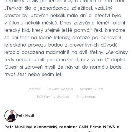
aerolinky zažily po teroristických útocích 11. září 2001.
„Tenkrát šlo o jednorázovou záležitost, vzdušný
prostor byl uzavřen několik málo dní a letectví bylo
v útlumu několik měsíců. Dnes zažíváme téměř totální
letecký klid, který zřejmě ještě potrvá,“ řekl. Nemáme
se ani těšit na laciné letenky, protože po obnovení
leteckého provozu budou z preventivních důvodů
letadla obsazena maximálně na dvě třetiny. „Aerolinky
tedy nebudou mít jinou možnost, než zdražit,“ doplnil.
Quest si zároveň myslí, že návrat do normálu bude
trvat šest nebo sedm let.
letectví
Pavlína Wolfová
Richard Quest
360⁰ Pavlíny Wolfové
Smartwings
Petr Musil
Petr Musil byl ekonomický redaktor CNN Prima NEWS a