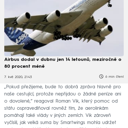
Airbus dodal v dubnu jen 14 letounů, meziročně o
80 procent méně
6 min čtení
7. kvě 2020, 21:43
„Pokud přežijeme, bude to dobrá zpráva hlavně pro
naše cestující, protože nepřijdou o žádné peníze ani
o dovolené,“ reagoval Roman Vik, který pomoc od
státu ospravedlňoval rovněž tím, že aerolinkám
pomáhají také vlády v jiných zemích. Vik zároveň
vyčíslil, jak velká suma by Smartwings mohla udržet