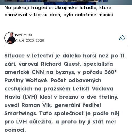
Na pokraji tragédie: Ukrajinské letadlo, které
P
ohrožoval v Lipsku dron, bylo naložené municí
e
Petr Musil
7. kvě 2020, 23:28
Situace v letectví je daleko horší než po 11.
září, varoval Richard Quest, specialista
americké CNN na byznys, v pořadu 360°
Pavlíny Wolfové. Počet odbavených
cestujících na pražském Letišti Václava
Havla (LVH) klesl v březnu o dvě třetiny,
uvedl Roman Vik, generální ředitel
Smartwings. Tato společnost je podle něj
pro LVH důležitá, a proto by jí stát měl
pomoci.