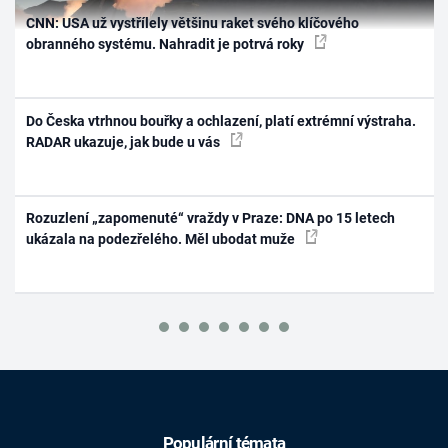
CNN: USA už vystřílely většinu raket svého klíčového
obranného systému. Nahradit je potrvá roky
Do Česka vtrhnou bouřky a ochlazení, platí extrémní výstraha.
RADAR ukazuje, jak bude u vás
Rozuzlení „zapomenuté“ vraždy v Praze: DNA po 15 letech
ukázala na podezřelého. Měl ubodat muže
Populární témata