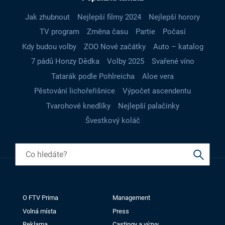
Jak zhubnout
Nejlepší filmy 2024
Nejlepší horory
TV program
Změna času
Partie
Počasí
Kdy budou volby
ZOO Nové začátky
Auto – katalog
7 pádů Honzy Dědka
Volby 2025
Svařené víno
Tatarák podle Pohlreicha
Aloe vera
Pěstování lichořeřišnice
Výpočet ascendentu
Tvarohové knedlíky
Nejlepší palačinky
Švestkový koláč
O FTV Prima
Management
Volná místa
Press
Reklama
Castingy a výzvy