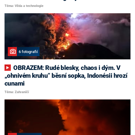
Téma: Věda a technologie
6 fotografií
OBRAZEM: Rudé blesky, chaos i dým. V
„ohnivém kruhu“ běsní sopka, Indonésii hrozí
cunami
Téma: Zahraničí