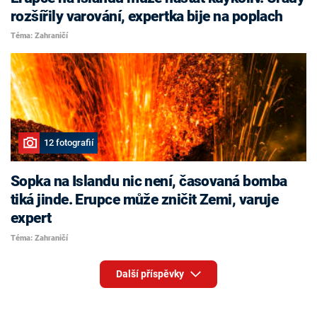
rozšířily varování, expertka bije na poplach
Téma: Zahraničí
12 fotografií
Sopka na Islandu nic není, časovaná bomba
tiká jinde. Erupce může zničit Zemi, varuje
expert
Téma: Zahraničí
Další příspěvky