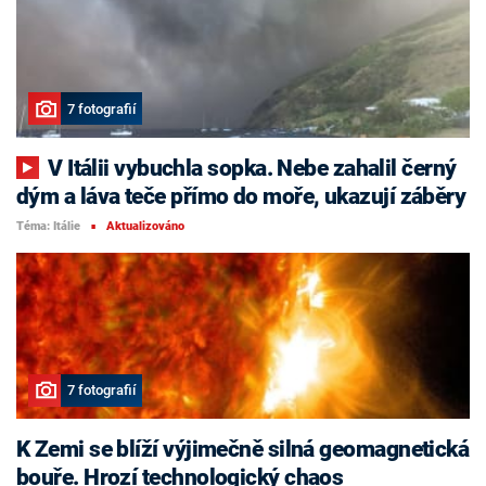
7 fotografií
V Itálii vybuchla sopka. Nebe zahalil černý
dým a láva teče přímo do moře, ukazují záběry
Téma: Itálie
Aktualizováno
■
7 fotografií
K Zemi se blíží výjimečně silná geomagnetická
bouře. Hrozí technologický chaos