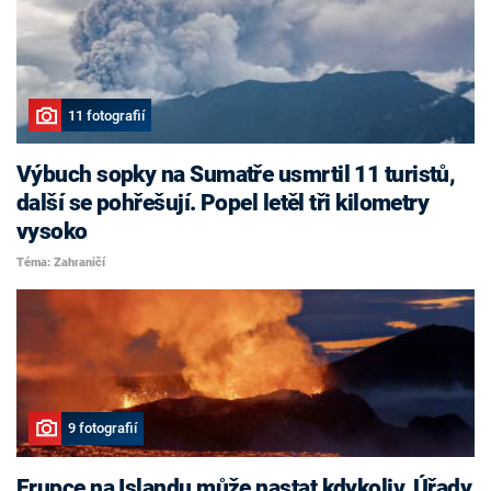
11 fotografií
Výbuch sopky na Sumatře usmrtil 11 turistů,
další se pohřešují. Popel letěl tři kilometry
vysoko
Téma: Zahraničí
9 fotografií
Erupce na Islandu může nastat kdykoliv. Úřady