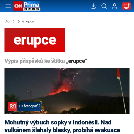
Domů
erupce
erupce
Výpis příspěvků ke štítku
„erupce“
19 fotografií
Mohutný výbuch sopky v Indonésii. Nad
vulkánem šlehaly blesky, probíhá evakuace