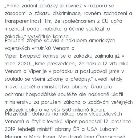
„Přímé zadání zakázky je rovněž v rozporu se
zásadami o zákazu diskriminace, rovném zacházení a
transparentnosti tím, že společnostem z EU upírá
možnost podat nabídku a účinně soutěžit o
zakázku,“ vysvětluje komise.
Porušení zřejmě souvisí s nákupem amerických
vojenských vrtulníků Venom a
Viper. Evropská komise se o zakázku zajímala již v
roce 2020. „Jsme přesvědčeni, že nákup 12 vrtulníků
Venom a Viper je v pořádku a postupovali jsme v
souladu se všemi zákony a předpisy,“ uvedl tehdy
mluvčí českého ministerstva obrany. Úřad pro
ochranu hospodářské soutěže ale následně uložil
ministerstvu za porušení zákona o zadávání veřejných
zakázek pokutu ve výši 550 milionů korun.
Mezivládní dohodu na nákup osmi víceúčelových
Venomů a čtyř bitevníků Viper podepsali 12. prosince
2019 tehdejší ministři obrany ČR a USA Lubomír
Metnar a Mark Esper. Ministryně Jana Černochová