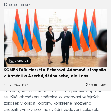
Čtěte také
5
fotografií
KOMENTÁŘ: Markéta Pekarová Adamová ztrapnila
v Arménii a Ázerbájdžánu sebe, ale i nás
6 min čtení
6. úno 2024, 18:23
Porušení, kterého se měla Česká republika dopustit,
se týká obcházení směrnice o zadávání veřejných
zakázek v oblasti obrany, konkrétně možného
zneužití výjimky pro mezivládní zadávání zakázek.