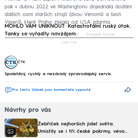
pak v dubnu 2022 ve Washingtonu dojednala dodání
dalších osmi starších strojů (dvou Venomů a šesti
Viperů), které Praha získala od USA zdarma.
MOHLO VÁM UNIKNOUT: Katastrofální ruský útok.
Tanky se vyřadily navzájem
armáda
investice
vrtulník
Evropská komise
Failed to fetch
směrnice
ČTK
Spolehlivý, rychlý a nezávislý zpravodajský servis.
Pro tento článek jsou komentáře vypnuté
Návrhy pro vás
Žebříček nejhorších jídel světa.
Umístily se i tři české pokrmy, vévodí