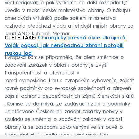
věcí reagovat, a pak vyčkáme na další rozhodnutí,“
uvedlo v reakci české ministerstvo obrany. O nákupu
amerických vrtulníků podle sdělení ministerstva
rozhodla předchozí vláda a tehdejší ministr obrany za
hnutí ANO Lubomír Metnar.
ČTĚTE TAKÉ:
Chirurgicky přesná akce Ukrajinců.
Voják popsal, jak nenápadnou zbraní potopili
ruskou loď
Evropská komise připomněla, že cílem směrnice o
zadávání zakázek v oblasti obrany je zvýšit
transparentnost a otevřenost v
rámci evropského trhu s evropským vybavením, zajistit
rovné podmínky pro evropské společnosti a zároveň
zajistit ochranu bezpečnostních zájmů členských států.
„Komise se domnívá, že zadávací řízení a podmínky
uplatňované Českem při zadání zakázky nebyly v
souladu se směrnicí o zadávání zakázek v oblasti
obrany a se zásadami zakotvenými ve smlouvě o
fungování EU,“ uvedla dnes unijní exekutiva.